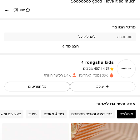
Sooooooo
good
I
love
it
so
much
עוזר
(0)
פרטי המוצר
407 עוקבים
4.75
סוג סגירה:
להחליק על
הצג עוד
407 עוקבים
4.75
rongshu kids
407 עוקבים
4.75
l***0
שילם
לפני יום אחד
36K נמכרו לאחרונה
1.4K רכישה חוזרת
עוקב
כל הפריטים
407 עוקבים
4.75
אתה עשוי גם לאהוב
407 עוקבים
4.75
מומלצים
בגדי שינה ובגדים תחתונים
בית & מגורים
תינוק
צעצועים ומשח
407 עוקבים
4.75