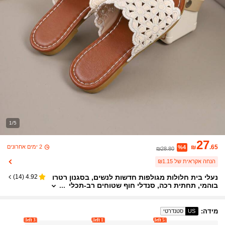
1/5
27
2 ימים אחרונים
₪
.65
%4
₪28.80
הנחה אקראית של ₪1.15
נעלי בית חלולות מגולפות חדשות לנשים, בסגנון רטרו
)
14
(
4.92
בוהמי, תחתית רכה, סנדלי חוף שטוחים רב-תכלי
תיים, מתאים לחוף הים, לחוץ, לחופשה וללבוש יו
מיומי יומיומי
מידה
:
US
סטנדרטי
3 left
1 left
5 left