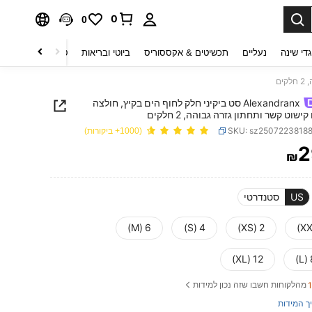
0
0
די שינה
נעליים
תכשיטים & אקססוריס
ביוטי ובריאות
טקסטיל לבית
ט
Alexandranx סט ביקיני חלק לחוף הים בקיץ, חולצה
ישוט קשר ותחתון גזרה גבוהה, 2 חלקים
SKU: sz2507223818
(1000+ ביקורות)
2
₪
PRICE AND AVAILABIL
US
סטנדרטי
6 (M)
4 (S)
2 (XS)
12 (XL)
מהלקוחות חשבו שזה נכון למידות
ך המידות