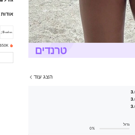
אודות 
650K נמכרו לאחרונה
הצג עוד
3
3
3
גדול
0%