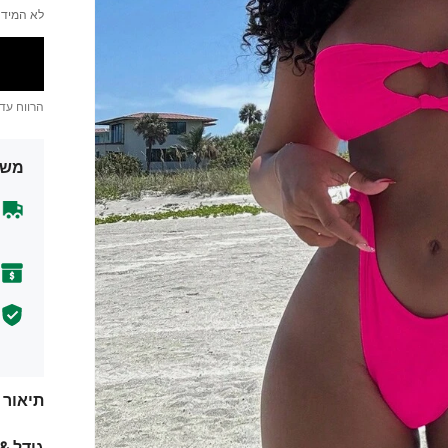
לא המידה
הרווח עד
משל
תיאור
גודל &