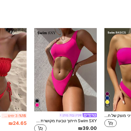
15
Swim Basics סט ביקיני מוצק של חוף קיץ חזיית בנדו ותחתית בגזרה גבוהה 2 חלקים ביקיני
#קיץ גבוה מותן
%15
3 ימים אחרונים
Swim SXY חיתוך טבעת מקושרת בגד ים שלם
₪24.65
₪39.00