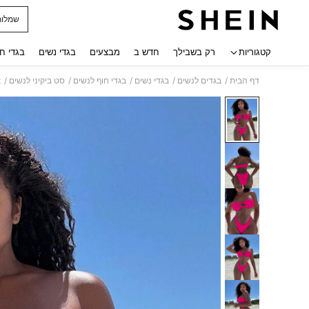
שמלות
 navigate search
קטגוריות
רק בשבילך
חדש ב
מבצעים
בגדי נשים
בגדי ח
/
/
/
/
/
דף הבית
בגדים לנשים
בגדי נשים
בגדי חוף לנשים
סט ביקיני לנשים
nx