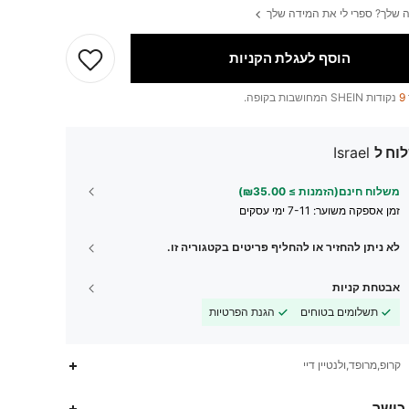
 שלך? ספרי לי את המידה שלך
הוסף לעגלת הקניות
9
נקודות SHEIN המחושבות בקופה.
וח ל
Israel
משלוח חינם(הזמנות ≥ ₪35.00)
זמן אספקה ​​משוער:
7-11 ימי עסקים
לא ניתן להחזיר או להחליף פריטים בקטגוריה זו.
אבטחת קניות
תשלומים בטוחים
הגנת הפרטיות
קרופ,מרופד,ולנטיין דיי
142K
3.7K
4.77
 כושר