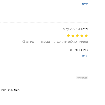
תרגם
3 May,2026
e***l
התאמה כוללת: גודל אמיתי, צבע: ורוד, מידה: XS
התאמה כוללת:
גודל אמיתי
צבע:
ורוד
מידה:
XS
כמו בתמונה
תרגם
מאותו פריט
הצג ביקורות נ