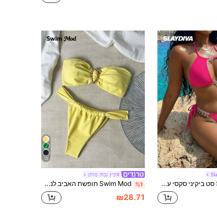
12
Sl
#קיץ גבוה מותן
Slaydiva סט ביקיני סקסי עם שוליים מתכתיים וגזרות חוף קז'ואל 2026
Swim Mod חופשת האביב לנשים צבע אחיד דקורטיבי מתכת בנדאו ביקיני תחתונים וחוטיני סט בגד ים סקסי לקיץ
%1
₪28.71