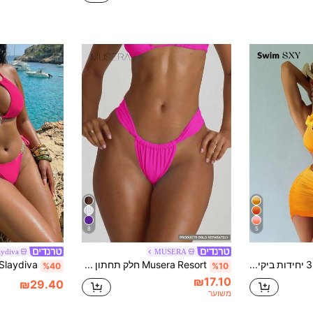
8
5
aydiva
MUSERA
Swim SXY סט 3 יחידות ביקיני אלגנטי, מתוק וסקסי עם בגד ים חצאית שיפון
Musera Resort חלק תחתון ביקיני חצוף עם רצועות עבות, חופשה, קיץ, טיולים, בגדי ים, בסיס, בגד ים, צבע אחיד, ריזורט, ליבה
%40
%10
₪17.10
₪29.40
משוער