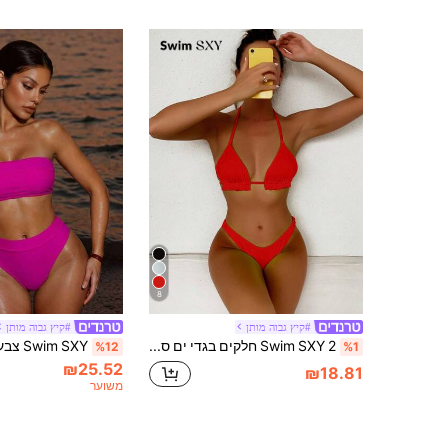
8
#קיץ גבוה מותן
#קיץ גבוה מותן
Swim SXY 2 חלקים בגדי ים סקסיים בצבע אחיד לקיץ בחוף החגים
%12
%1
₪25.52
₪18.81
משוער