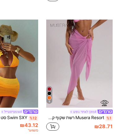
8
#מוכן לאתר נופש
#אומברסטייל
Musera Resort רשת שקוף קשירה ארוך סרונג כיסוי עד בגד ים חופשה קיץ חופשה בוהו חמוד סקסי פשוט אלגנטי צעיף קז'ואל חוף עטיפה חצאית נסיעות לבוש יומיומי ורוד אביב
%12
%1
₪43.12
₪28.71
משוער