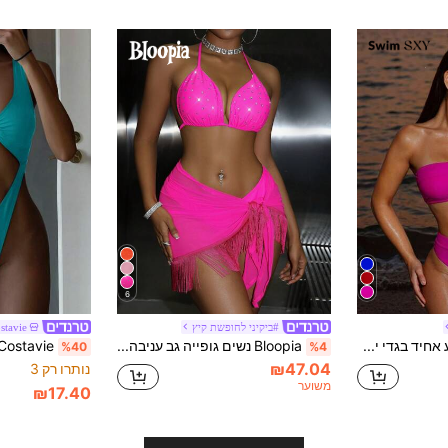
6
#ביקיני לחופשת קיץ
stavie
Swim SXY צבע אחיד בגדי ים סטים
Bloopia נשים גופייה גב עניבה חזייה & משולש תַחתִית סט ביקיני עם ציצית קישוטים , ביחד עם פרטי ציצית קשר לשחות חצאיות
%40
%4
₪47.04
נותרו רק 3
משוער
₪17.40