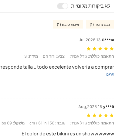
לא ביקורות מקומיות
צבע נחמד (1)
איכות טובה (1)
13 Jul,2026
C***m
התאמה כוללת: גודל אמיתי, צבע: ורוד חם, מידה: S
התאמה כוללת:
גודל אמיתי
צבע:
ורוד חם
מידה:
S
responde talla .. todo excelente volvería a comprar
תרגם
15 Aug,2025
y***9
התאמה כוללת: גודל אמיתי, גובה: 156 cm / 61 in, מִשׁקָל: 69 kg / 152 lbs, צבע: ורוד חם, מידה: L
התאמה כוללת:
גודל אמיתי
גובה:
156 cm / 61 in
מִשׁקָל:
69 kg / 152 lbs
El color de este bikini es un showwwwww