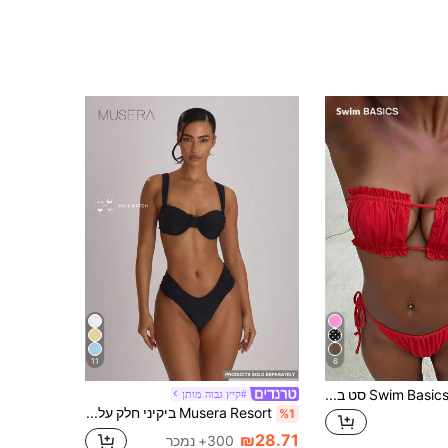
11
6
Swim Basics סט בגד ים ביקיני עם בנדו הפיך (גב חשוף עם קשירה), רגליים גבוהות וקשירה בצד
#קיץ גבוה מותן
Musera Resort ביקיני חלק עליון עם תמיכה וקשירה, כתפיים עבות, חוף, חופשה, קיץ, טיולים, בגדי ים, בסיסיים, צבע אחיד, בגדי ים, ריזורט, ליבה
%1
₪28.71
300+ נמכר