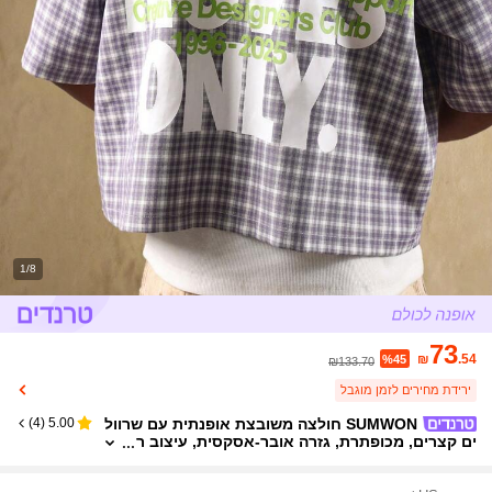
1/8
73
₪
.54
%45
₪133.70
ירידת מחירים לזמן מוגבל
SUMWON חולצה משובצת אופנתית עם שרוול
)
4
(
5.00
ים קצרים, מכופתרת, גזרה אובר-אסקסית, עיצוב ר
טרו, אופנת רחוב, פסטיבל, אביב קיץ