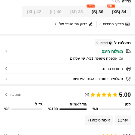
מידה
US
5 left
1 left
(XL)
42
(L)
40
(M)
38
(S)
36
(XS)
34
מדריך המידות
בדוק את הגודל שלי
משלוח ל
Israel
משלוח חינם
זמן אספקה ​​משוער:
7-11 ימי עסקים
החזרות בחינם
תשלומים בטוחים · הגנת הפרטיות
5.00
(4)
הצג עוד
קטן
גודל אמיתי
גדול
%0
%100
%0
יפה
(1)
איכות טובה
(1)