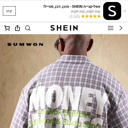
אפליקציית SHEIN - מוכן, הכן, סטייל!
×
קחו
שווה לנסות, שווה לקנות
(1,345)