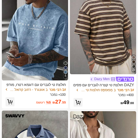
24
8
Dazy Men
חולצת טי לגברים עם דוגמא רטרו, מודפ
DAZY חולצת טי קצרה לגברים עם פסים
סת רב-תכליתית, בד סריג נושם, מתאימה
צבעוניים, קיץ
1# רבי מכר
ב אוונגרד - רחוב קז'ואל חולצות טי לגברים
1# רבי מכר
ב מְפוּספָּס חולצות טי לגברים
ללבישה יומיומית
100+ נמכר
400+ נמכר
27
49
.55
₪
%5
משוער
₪
.00