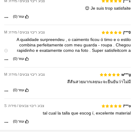
צבע: ריבוי צבעים / מידה: M
j***1
😌
Je
suis
trop
satisfaite
עוזר
(0)
צבע: ריבוי צבעים / מידה: M
j***0
A
qualidade
surpreendeu
,
o
caimento
ficou
ó
timo
e
o
estilo
combina
perfeitamente
com
meu
guarda
-
roupa
.
Chegou
rapidinho
e
exatamente
como
na
foto
.
Super
satisfeitcom
a
!
compra
עוזר
(0)
צבע: ריבוי צבעים / מידה: M
w***g
สีสันสวยมากเลยนะจะยืนยันว่าไม่มี
עוזר
(0)
צבע: ריבוי צבעים / מידה: S
l***o
tal
cual
la
talla
que
escog
í,
excelente
material
עוזר
(0)