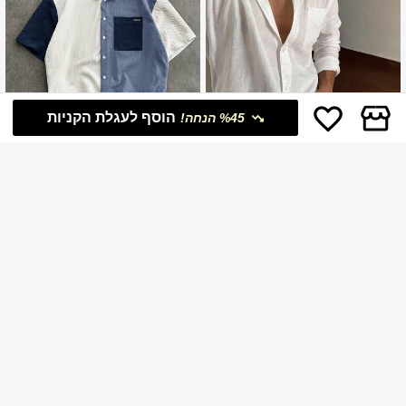
הוסף לעגלת הקניות
%45 הנחה!
15
12
SWAVVY
Dazy Men
SWAVVY חולצת קורדרוי קצרה לגברים,
DAZY חולצה לבנה עם שרוולים קצרים ל
אביב/קיץ
גברים בסגנון רחוב
38
53
.22
₪
%2
משוער
.10
₪
%10
משוער