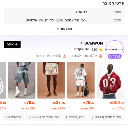
פרטי המוצר
1M עוקבים
4.90
חומר:
בד ארוג
הרכב:
75% פוליאסטר, 22% ויסקוזה, 3% אלסטיין
הצג עוד
1M עוקבים
4.90
SUMWON
עוקב
1M עוקבים
4.90
s***1
שילם
לפני יום אחד
570K נמכרו לאחרונה
410K רכישה חוזרת
1M עוקבים
4.90
1M עוקבים
4.90
1M עוקבים
4.90
3
79
37
79
108
.19
₪
.82
₪
.26
₪
.27
₪
.52
20% הנחה
15% הנחה
100+ נמכר
15% הנחה
25% הנחה
איכות טובה (9999+)
יפה (9999+)
כמו בתמונה (9999+)
מתאים מאוד (9999+)
1M עוקבים
4.90