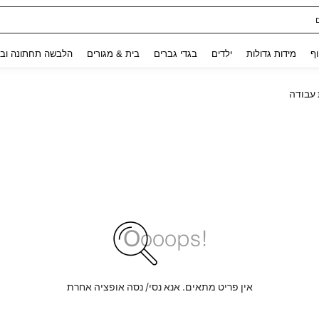
ת נשים
Use up and down arrow keys to חיפוש אחרון and לחפש ולמצוא. Press Enter to select.
וף
מידות גדולות
ילדים
בגדי גברים
בית & מגורים
הלבשה תחתונה ובג
 עבודה
אין פריט מתאים. אנא נסי/ נסה אופציה אחרת