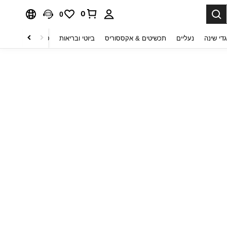
0
0
די שינה
נעליים
תכשיטים & אקססוריס
ביוטי ובריאות
טקסטיל לבית
ט