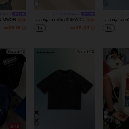
4
 Kids
SUMWON Kids
SU
SUMWON חולצת טי קצרה עם צווארון עגול של Studios בצבע לימון גרפי לקיץ ובנות
SUMWON חולצת טי קצרה עם צווארון עגול וגרפיקה במהדורה מוגבלת לבנים, לוגו, קיץ ויומי
%19
%35
₪35.15
₪36.03
8-12 Years
8-12 Years
4
5