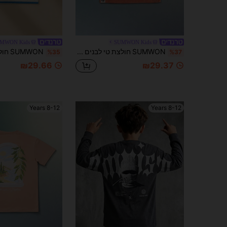
MWON Kids
SUMWON Kids
SUMWON חולצת טי לבנים עם צווארון עגול וצווארון קצר, הדפס על החזה של Varsity - גזרה רגילה
%35
%37
₪29.66
₪29.37
8-12 Years
8-12 Years