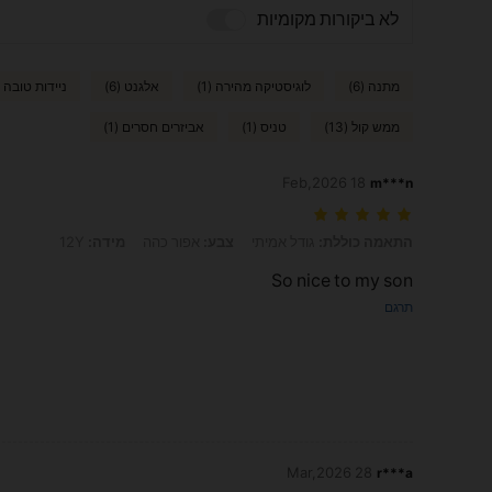
לא ביקורות מקומיות
מתנה (6)
לוגיסטיקה מהירה (1)
אלגנט (6)
ניידות טובה (2)
ממש קול (13)
טניס (1)
אביזרים חסרים (1)
18 Feb,2026
m***n
התאמה כוללת: גודל אמיתי, צבע: אפור כהה, מידה: 12Y
התאמה כוללת:
גודל אמיתי
צבע:
אפור כהה
מידה:
12Y
So nice to my son
תרגם
28 Mar,2026
r***a