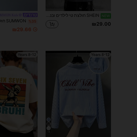
SHEIN חולצת טי לילדים ובני נוער בנים עם הדפס גרפי גדול של אותיות Bolty ודיוקן, סגנון רחוב, צווארון עגול, שרוול ארוך, מתאימה למסיבה, חזרה לבית הספר, אירוע ערב, הופעה, חתונה, טקס פתיחה, לבישה יומית, בית ספר, נסיעות, ספורט, מתאימה לסתיו/חורף
MWON Kids
NEW
%35
₪29.00
₪29.66
8-12 Years
8-12 Years
14