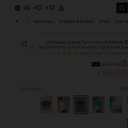
0
0
די שינה
נעליים
תכשיטים & אקססוריס
ביוטי ובריאות
טקסטיל לבית
ט
SUMWON חולצת טי של Studios Graphic עם
עגול ושרוולים קצרים מתערובת כותנה גזרה רגילה לבוש
נוחות סגנון נוער
SKU: sk26031216055056
(100+ ביקורות)
2
₪
%40
₪40.73
PRICE AND AVAILABIL
ירים לזמן מוגבל
ירוק
תמונה גדולה