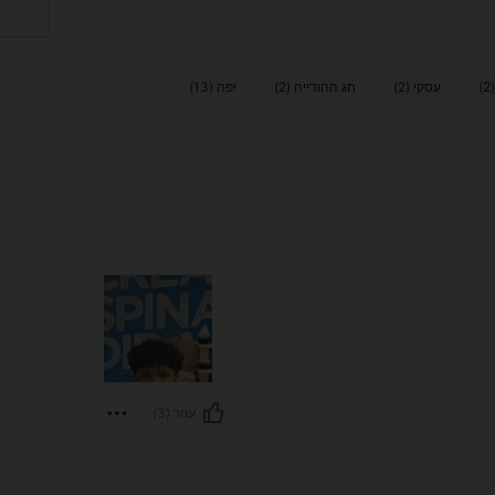
עסקי (2)
חג ההודייה (2)
יפה (13)
עוזר (3)