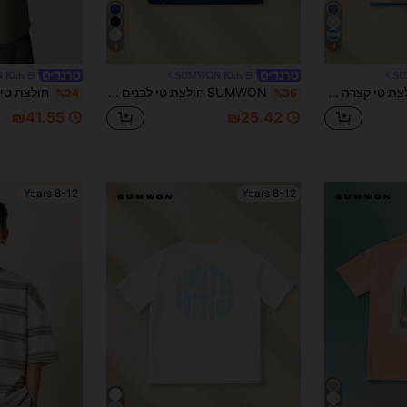
4
4
 Kids
SUMWON Kids
SU
SUMWON חולצת טי קצרה עם צווארון עגול ועטיפה בצבע כדורגל לבנים, מפוספסת לקיץ
SUMWON חולצת טי לבנים עם צווארון עגול ושרוולים קצרים, לוגו וגרפיקה, קז'ואל, יומיומי, קלאסי, מיתוג
%24
%35
₪41.55
₪25.42
8-12 Years
8-12 Years