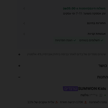
משלוח חינם(הזמנות ≥ ₪35.00)
זמן אספקה ​​משוער:
7-11 ימי עסקים
החזרות בחינם
אבטחת קניות
תשלומים בטוחים
הגנת הפרטיות
שינויים ממדיים של בדים לאחר כביסה ביתית,אוברסייז,4% אלסטיין
288K
5.2K
4.94
 כושר
288K
5.2K
4.94
החנות
288K
5.2K
4.94
SUMWON Kids
t***a
גולשת
288K
5.2K
4.94
דירוג
פריטים
עוקבים
170K רכישה חוזרת
עליית עוקבים של 11%
288K
5.2K
4.94