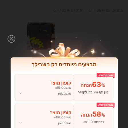
מָתנַיִם:
89 cm / 35 in
חָזֶה:
81 cm / 32 in
עוזר (1)
מבצעים מיוחדים רק בשבילך
משתמש חדש
63
קופון מוצר
%הנחה
מוגבל ל-₪83
אין סף מינימלי לקנייה
מוגבל בזמן
משתמש חדש
58
קופון מוצר
%הנחה
מוגבל ל-₪197
הזמנות ₪113+
מוגבל בזמן