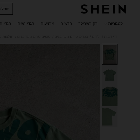
שמלות
 navigate search
קטגוריות
רק בשבילך
חדש ב
מבצעים
בגדי נשים
בגדי ח
/
/
/
/
דף הבית
ילדים
בגדים טרום נוער בנים
טופים טרום נוער בנים
חולצות טי