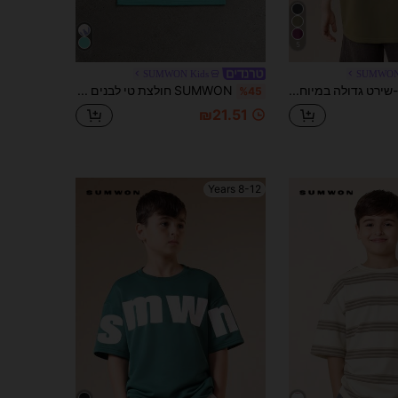
5
SUMWON Kids
SUMWON
חולצת טי-שירט גדולה במיוחד לבנים עם הדפס לוגו בגב, צווארון עגול ושרוולים קצרים, חופשה בסגנון קיץ, SUMWON
SUMWON חולצת טי לבנים עם שרוולים קצרים, הדפס רטרו וגופן בועות
%45
₪21.51
8-12 Years