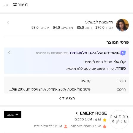
עוזר
(2)
הדוגמנית לובשת:
S
גובה:
176.0
חזה:
85.0
מותניים:
64.0
ירכיים:
93.0
פרטי המוצר
מאפיינים של בינה מלאכותית
נוצר בהתבסס על הפרטים
קז'ואל:
סטייל נינוח ליומיום.
סוודר:
סוודר פשוט עם קסם ללא מאמץ.
1.8M עוקבים
4.86
חומר:
סְרִיגִים
הרכב:
30% פוליאסטר, 26% אקרילי, 24% ויסקוזה, 20% פוליאמיד
1.8M עוקבים
4.86
הצג עוד
EMERY ROSE
עוקב
1.8M עוקבים
4.86
m***5
שילם
לפני יום אחד
17.5M נמכרו לאחרונה
12.3M רכישה חוזרת