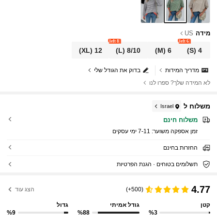
מידה
US
8 left
6 left
(XL)
12
(L)
8/10
(M)
6
(S)
4
מדריך המידות
בדוק את הגודל שלי
לא המידה שלך? ספרו לנו
משלוח ל
Israel
משלוח חינם
זמן אספקה ​​משוער:
7-11 ימי עסקים
החזרות בחינם
תשלומים בטוחים · הגנת הפרטיות
4.77
(500+)
הצג עוד
קטן
גודל אמיתי
גדול
%9
%88
%3