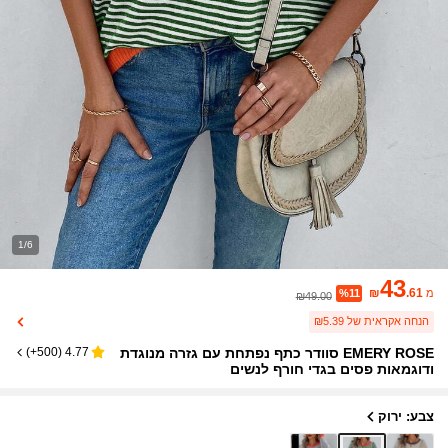
1/6
43
₪
.61
מ
%11
₪49.00
הנחה אקראית של ₪5.39
EMERY ROSE סוודר כתף נפתחת עם גזרה מנוגדת
)
500+
(
4.77
ודוגמאות פסים בגדי חורף לנשים
צבע: ירוק