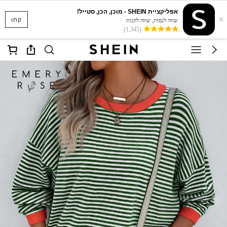
אפליקציית SHEIN - מוכן, הכן, סטייל!
×
קחו
שווה לנסות, שווה לקנות
(1,345)