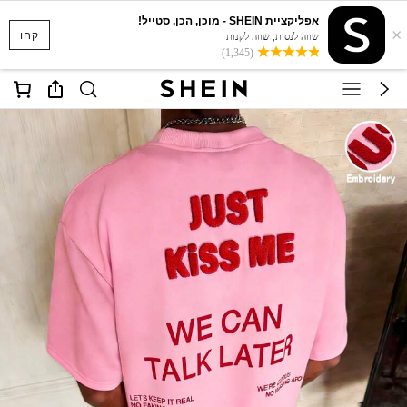
אפליקציית SHEIN - מוכן, הכן, סטייל!
×
קחו
שווה לנסות, שווה לקנות
(1,345)