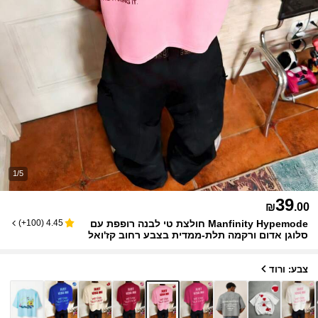
1/5
39
₪
.00
Manfinity Hypemode חולצת טי לבנה רופפת עם
)
100+
(
4.45
סלוגן אדום ורקמה תלת-ממדית בצבע רחוב קז'ואל
צבע: ורוד