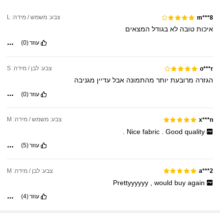
צבע: משמש / מידה: L
m***8
איכות
טובה
לא
בגודל
המצאים
עוזר
(0)
צבע: לבן / מידה: S
o***r
הגזרה
מרובעת
יותר
מהתמונה
אבל
עדיין
מגניבה
עוזר
(0)
צבע: משמש / מידה: M
x***n
.
Nice
fabric
.
Good
quality
עוזר
(5)
צבע: לבן / מידה: M
a***2
Prettyyyyyy
,
would
buy
again
עוזר
(4)