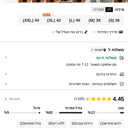
מידה
:
US
סטנדרטי
6 left
(XXL)
44
(XL)
42
(L)
40
(M)
38
(S)
36
מדריך המידות
בדוק את הגודל שלי
משלוח ל
Israel
משלוח חינם
זמן אספקה ​​משוער:
7-11 ימי עסקים
החזרות בחינם
תשלומים בטוחים · הגנת הפרטיות
4.45
(100+)
הצג עוד
קטן
גודל אמיתי
גדול
%5
%82
%13
ירכש מחדש
(1)
ניידות טובה
(6)
ללא ריח
(6)
גודל מתאים
(2)