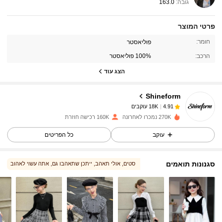
גובה:
163.0
פרטי המוצר
18K עוקבים
4.91
חומר:
פוליאסטר
הרכב:
100% פוליאסטר
הצג עוד
18K עוקבים
4.91
Shineform
18K עוקבים
4.91
270K נמכרו לאחרונה
160K רכישה חוזרת
עוקב
כל הפריטים
18K עוקבים
4.91
סגנונות תואמים
סטים
, אולי תאהב
, ייתכן שתאהבו גם
, אתה עשוי לאהוב
18K עוקבים
4.91
, יותר סגנון
, בחירות תואמות
18K עוקבים
4.91