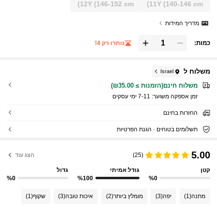
12Y
(146-152 cm)
11Y
(140-146 cm)
מדריך המידות
כמות:
נותרו רק 4!
משלוח ל
Israel
משלוח חינם(הזמנות ≥ ₪35.00)
זמן אספקה ​​משוער:
7-11 ימי עסקים
החזרות בחינם
תשלומים בטוחים · הגנת הפרטיות
5.00
(25)
הצג עוד
קטן
גודל אמיתי
גדול
%0
%100
%0
מתנה
(1)
יפה
(3)
מומלץ ביותר
(2)
איכות טובה
(3)
שקוף
(1)