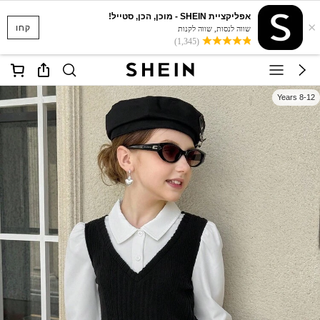
אפליקציית SHEIN - מוכן, הכן, סטייל!
×
קחו
שווה לנסות, שווה לקנות
(1,345)
8-12 Years