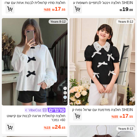
SHEIN חולצה וינטג' לכתפיים חשופות ע
חולצת סתיו קז'ואלית לבנות אחת עם שרו
ם שרוול ארוך לבנות, טי-שירט צמודה בדו
ולים ארוכים וצווארון מפוספס ורקמה גרפי
17
19
%55
₪
.55
₪
.00
גמת פסים, סגנון רטרו Y2K אופנתי ורב
ת
-שימושי, מתאימה לחזרה לבית הספר, ל
מתנות חג, לאביב וקיץ
8-12 Years
8-12 Years
22
SHEIN חולצה מזדמנת עם שרוול נפוח ק
VibeCoz
צר
17
חולצה קז'ואלית ארוגה לבנות עם קישוט
%55
₪
.55
60+ נמכר
פפיון
24
%15
₪
.65
8-12 Years