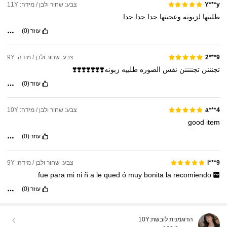
צבע: שחור ולבן / מידה: 11Y
Y***y
طلبتها
لزبونه
وعجبتها
جدا
جدا
جدا
עוזר
(0)
צבע: שחור ולבן / מידה: 9Y
9***2
تجنننن
تجننننن
نفس
الصوره
طلبيه
زبونه❣️❣️❣️❣️❣️❣️❣️
עוזר
(0)
צבע: שחור ולבן / מידה: 10Y
a***4
good
item
עוזר
(0)
צבע: שחור ולבן / מידה: 9Y
i***9
fue
para
mi
ni
ñ
a
le
qued
ó
muy
bonita
la
recomiendo
עוזר
(0)
הדוגמנית לובשת:
10Y