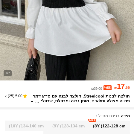
1/7
17
₪
.55
%55
₪39.00
חולצה לבנות Streelcool, חולצה לבנה עם סריג דמוי
)
25
(
5.00
פרווה מצולע וטלאים, מותן גבוה ומכפלת, שרוולי
פנס נפוחים, מתאים לקז'ואל, חזרה לבית הספר,
חופשות באביב ובסתיו
מידה
ברירת מחדל
4 left
10Y
(134-140 cm)
9Y
(128-134 cm)
8Y
(122-128 cm)