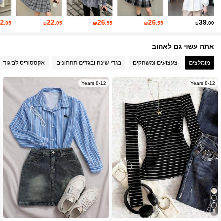
18K עוקבים
4.91
2
22
26
26
39
.05
₪
.05
₪
.55
₪
.55
₪
.00
אתה עשוי גם לאהוב
18K עוקבים
4.91
מומלצים
צעצועים ומשחקים
בגדי שינה ובגדים תחתונים
אקססוריס לביגוד
18K עוקבים
4.91
8-12 Years
8-12 Years
18K עוקבים
4.91
18K עוקבים
4.91
5