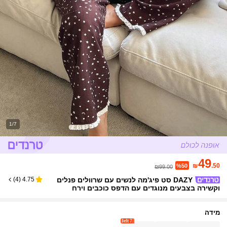
1/7
49
₪
.50
%50
₪99.00
DAZY סט פיג'מה לנשים עם שרוולים פנלים
)
4
(
4.75
וקשירה בצבעים מנוגדים עם הדפס כוכבים וירח
מידה
7 left