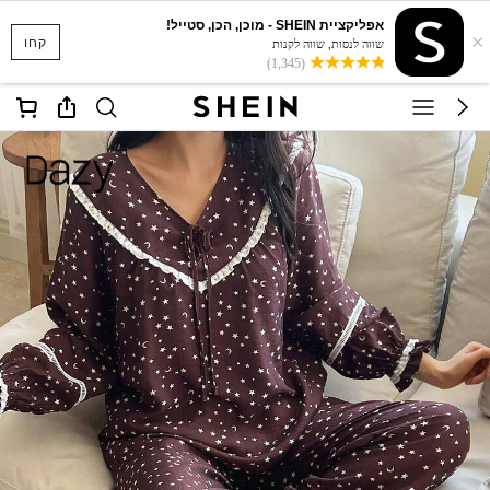
אפליקציית SHEIN - מוכן, הכן, סטייל!
×
קחו
שווה לנסות, שווה לקנות
(1,345)