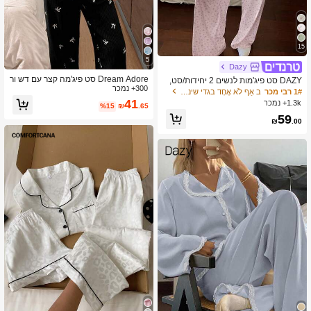
15
5
Dazy
Dream Adore סט פיג'מה קצר עם דש ור
DAZY סט פיג'מות לנשים 2 יחידות/סט,
300+ נמכר
וד ומחטיף עם הדפס פפיון לנשים
חולצת טי עם שרוולים קצרים ורפויים פרח
1# רבי מכר
ב אַף לֹא אֶחָד בגדי שינה לנשים
ונית ומכנסיים ארוכים ישרים, קיץ
41
1.3k+ נמכר
%15
₪
.65
59
₪
.00