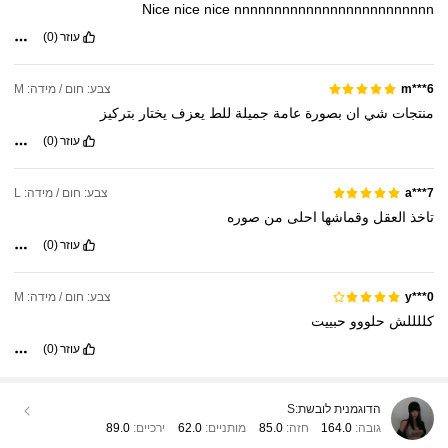
Nice
nice
nice
nnnnnnnnnnnnnnnnnnnnnnnnn
עוזר
(0)
צבע: חום / מידה: M
m***6
منتجات
شي
ان
بصورة
عامة
جميلة
للط
يعزف
يختار
بتركيز
עוזר
(0)
צבע: חום / מידה: L
a***7
تاخذ
العقل
وقماشها
احلى
من
صوره
עוזר
(0)
צבע: חום / מידה: M
y***0
كللللش
حلووو
حبييت
עוזר
(0)
הדוגמנית לובשת:
S
גובה:
164.0
חזה:
85.0
מותניים:
62.0
ירכיים:
89.0