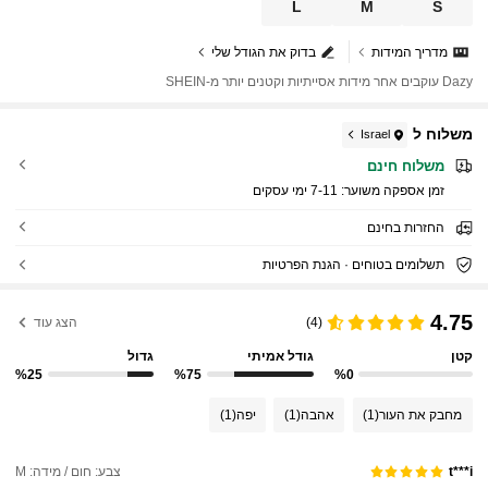
L
M
S
מדריך המידות
בדוק את הגודל שלי
Dazy עוקבים אחר מידות אסייתיות וקטנים יותר מ-SHEIN
משלוח ל
Israel
משלוח חינם
זמן אספקה ​​משוער:
7-11 ימי עסקים
החזרות בחינם
תשלומים בטוחים · הגנת הפרטיות
4.75
(4)
הצג עוד
קטן
גודל אמיתי
גדול
%25
%75
%0
מחבק את העור
(1)
אהבה
(1)
יפה
(1)
צבע: חום / מידה: M
t***i