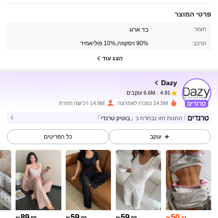
פרטי המוצר
6.6M עוקבים
4.91
חומר:
בד ארוג
הרכב:
90% ויסקוזה,10% פוליאמיד
6.6M עוקבים
4.91
הצג עוד
Dazy
6.6M עוקבים
4.91
n***6
שילם
לפני יום אחד
14.5M נמכרו לאחרונה
14.8M רכישה חוזרת
6.6M עוקבים
4.91
החנות הזו נבחרה כ
「בוטיק טרנדי」
עוקב
כל הפריטים
6.6M עוקבים
4.91
6.6M עוקבים
4.91
6.6M עוקבים
4.91
89
59
59
50