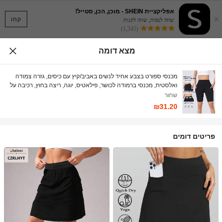
אפליקציית SHEIN - מוכן, הכן, סטייל!
×
קחו
שווה לנסות, שווה לקנות
(1,345)
מצא דומה
מכנסי ספורט בצבע אחיד לנשים באביב/קיץ עם כיסים, גזרה צמודה
ואלסטית, מכנסי ברמודה לכושר, פילאטיס, יוגה, ריצה בחוץ, רכיבה על
אופניים
שחור
₪31.20
פריטים דומים