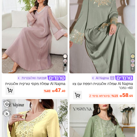
4
8
Al Najma
#צנועה ואלגנטיות
Al Najma שמלה אלגנטית רופפת עם צוו
Al Najma שמלת מקסי טורקית אלגנטית
60+ נמכר
ארון V ואפליקציה
עם צווארון ריינסטון ושרוול רשת לנשים ל
47
%40
₪
.40
אירועים רשמיים
58
.65
₪
%15
2 ימים אחרונים