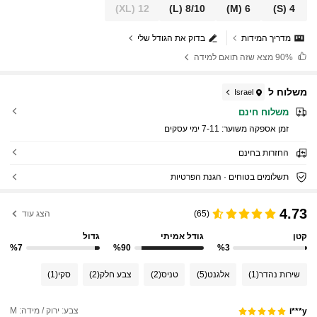
(XL)
12
(L)
8/10
(M)
6
(S)
4
מדריך המידות
בדוק את הגודל שלי
90%
מצא שזה תואם למידה
משלוח ל
Israel
משלוח חינם
זמן אספקה ​​משוער:
7-11 ימי עסקים
החזרות בחינם
תשלומים בטוחים · הגנת הפרטיות
4.73
(65)
הצג עוד
קטן
גודל אמיתי
גדול
%7
%90
%3
שירות נהדר
(1)
אלגנט
(5)
טניס
(2)
צבע חלק
(2)
סקי
(1)
צבע: ירוק / מידה: M
i***y