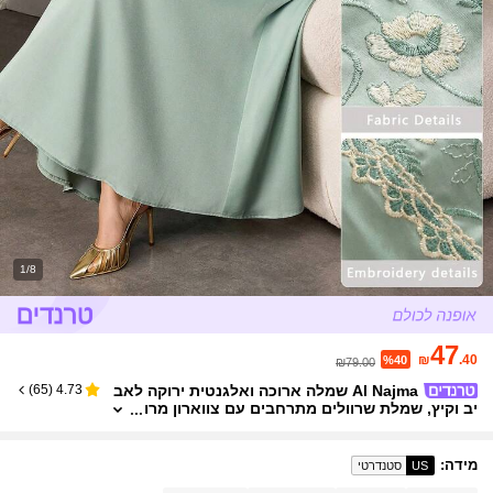
1/8
47
₪
.40
%40
₪79.00
Al Najma שמלה ארוכה ואלגנטית ירוקה לאב
)
65
(
4.73
יב וקיץ, שמלת שרוולים מתרחבים עם צווארון מרו
בע ורשת ורקמה טלאים
מידה
:
US
סטנדרטי