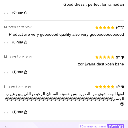
Good
dress
,
perfect
for
ramadan
עוזר
(0)
צבע: ירוק / מידה: M
e***7
Product
are
very
gooooood
quality
also
very
goooooooooooood
עוזר
(0)
צבע: ירוק / מידה: M
g***p
zor
jwana
dast
xosh
bzhe
עוזר
(1)
צבע: ירוק / מידה: L
a***0
لونها
ابهت
شوي
من
الصوره
بس
حسيته
الساتان
الرخيص
اللي
يبين
عيوب
الجسم🥹🥹🥹🥹🥹🥹🥹🥹🥹🥹🥹🥹🥹🥹🥹🥹🥹🥹🥹🥹🥹🥹🥹🥹🥹🥹🥹
🥹
עוזר
(1)
#הזוהר של שנות ה-80