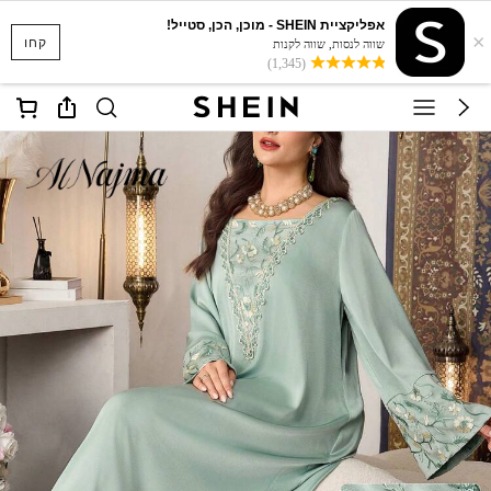
אפליקציית SHEIN - מוכן, הכן, סטייל!
×
קחו
שווה לנסות, שווה לקנות
(1,345)