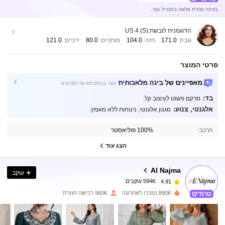
נסיכה זוהרת מלאה בסטייל נשי.
הדוגמנית לובשת:
US 4 (S)
גובה:
171.0
חזה:
104.0
מותניים:
80.0
ירכיים:
121.0
פרטי המוצר
מאפיינים של בינה מלאכותית
נוצר בהתבסס על הפרטים
בד:
מרקם פשוט לעיצוב קל.
אלגנטי, צנוע:
סגנון אלגנטי, נינוחות ללא מאמץ.
594K עוקבים
4.91
הרכב:
100% פוליאסטר
594K עוקבים
הצג עוד
4.91
Al Najma
עוקב
594K עוקבים
4.91
g***5
שילם
לפני יום אחד
890K נמכרו לאחרונה
960K רכישה חוזרת
594K עוקבים
4.91