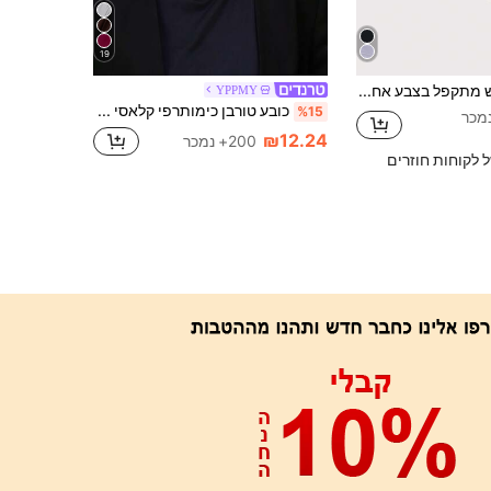
19
כובע שמש מתקפל בצבע אחיד הפיך לגברים אחד, מתאים ללבוש יומיומי
YPPMY
כובע טורבן כימותרפי קלאסי בצבע אחיד לנשים, גמישות גבוהה ועיצוב קפלים, נגד החלקה ונושם, כיסוי ראש קפלים רב שכבתי לחיג'אב, בד סרוג מודאלי רך וידידותי לעור, מתאים ללבוש יומיומי
%15
₪12.24
200+ נמכר
ל לקוחות חוזרים
אפליקציה