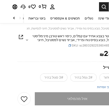
0
0
די שינה
נעליים
תכשיטים & אקססוריס
ביוטי ובריאות
טקסטיל לבית
ט
יבל, כובע בסיס נוח ומיידי, אביזר נשים לפסטיבל, חיוני לנסיעות, חג
נטר בצבע אחיד עם קפלים, כיסוי ראש טורבן מינימליסטי
 כובע בסיס נוח ומיידי, אביזר נשים לפסטיבל, חיוני
 חג
SKU: sc26032922536046
2
₪
PRICE AND AVAILABIL
ייל
2# גמל בהיר
3# סגול בהיר
ך המידות
 מוצר זה אזל
אזל מהמלאי