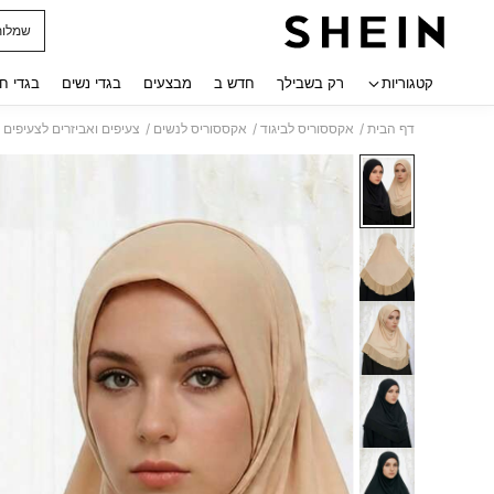
שמלות
 navigate search
קטגוריות
רק בשבילך
חדש ב
מבצעים
בגדי נשים
בגדי ח
/
/
/
דף הבית
אקססוריס לביגוד
אקססוריס לנשים
צעיפים ואביזרים לצעיפים 