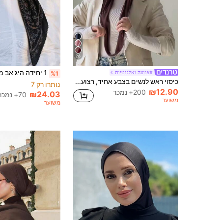
26
#צנועה ואלגנטיות
%1
כיסוי ראש לנשים בצבע אחיד, רצועה אלסטית מתכווננת, בד רך
נותרו רק 7
₪12.90
200+ נמכר
₪24.03
70+ נמכר
משוער
משוער