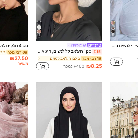
9
17
1 יחידה היג'אב מיידי לנשים בצבע שחור עם הדפס פרחים קטנים, צעיף ראש מודפס נוח חדש, צעיף היג'אב רפוי אופנתי, קל ללבישה, יומיומי ורב-שימושי לשימוש יומיומי
YPPMY
1pc חיג'אב קל לנשים, חיג'אב קלאסי בצבע אחיד מיידי עם 3 שיטות לבישה שונות, מטפחת ראש גמישה רב-תכליתית ומעשית, בד כותנה מודאלי רך ונוח, מתאים ללבוש יומיומי, ספורט, יוגה
%15
6# רבי מכר
₪27.50
ב לבן חיג'אב לנשים
1# רבי מכר
משוער
₪8.25
400+ נמכר