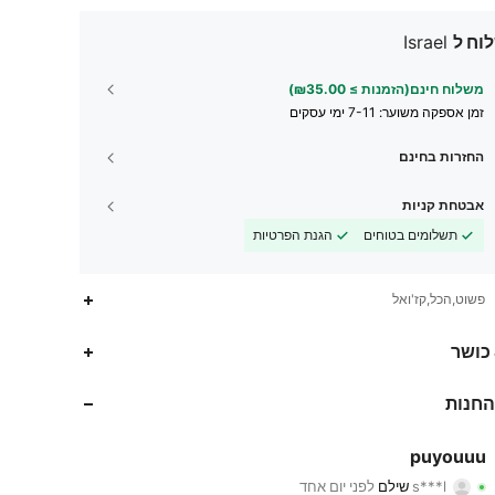
וח ל
Israel
משלוח חינם(הזמנות ≥ ₪35.00)
זמן אספקה ​​משוער:
7-11 ימי עסקים
החזרות בחינם
אבטחת קניות
תשלומים בטוחים
הגנת הפרטיות
פשוט,הכל,קז'ואל
 כושר
1.4K
6
4.84
החנות
1.4K
6
4.84
puyouuu
1.4K
6
4.84
s***l
שילם
לפני יום אחד
r***g
עקבו אחר
לפני יום אחד