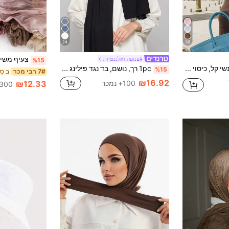
24
36
#צנועה ואלגנטיות
%15
1pc כיסוי ראש נשי קל, כיסוי ראש קלאסי מיידי בצבע אחיד, 3 שיטות לבישה שונות, רב-שימושי ומעשי, כיסוי ראש אלסטי, בד ויסקוזה רך ונוח, מתאים ללבישה יומיומית, ספורט, יוגה, לשמלה
1pc רך, נושם, בד נגד פילינג קשירה מיידית מטפחת ראש מוסלמית, מתאים לכל השנה וללבוש יומיומי
%15
7# רבי מכר
₪16.92
100+ נמכר
₪12.33
300+ נמכר