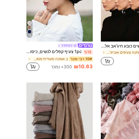
15
סט 4 חלקים לנשים כובע חיג'אב אלסטי מתכוונן בצבע אחיד, כובע חיג'אב, כובע פנימי, אביזר כובע פנימי מתכוונן אלסטי, כובע חיג'אב מודאלי רך ונוח, ניתן ללבוש עם צעיף ארוך, חיג'אב סרוג, מתאים ללבוש יומיומי, עבאיה, כל עונות השנה, חוף, חג, אביזרים, חיוני לטיולים
YPPMY
1pc צעיף קפלים לנשים, כיסוי ראש טורבן רב שכבתי, כובעים אלסטיים, נושם נוח גמיש סופג החלקה סרט ספורט רב תכליתי, מתאים ללבוש יומיומי, ספורט, יוגה, כושר ותלבושות אופנה, חיוני לטיולים, מגבת חוף
%15
ב כותנה צעיפים ואביזרי צעיף לנשים
ב אופנה סעודית מסורתית נשים משקפיים ואביזרי משקפיי
10# רבי מכר
₪10.63
300+ נמכר