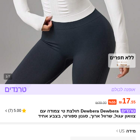
1/7
17
₪
.55
%55
₪39.00
Dewbera Dewbera חולצת טי צמודה עם
)
7
(
5.00
צוואון עגול, שרוול ארוך, סגנון ספורטי, בצבע אחיד
מידה
US