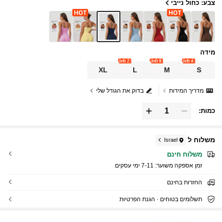
צבע: כחול נייבי
מידה
2 left
8 left
4 left
XL
L
M
S
מדריך המידות
בדוק את הגודל שלי
כמות:
משלוח ל
Israel
משלוח חינם
זמן אספקה ​​משוער:
7-11 ימי עסקים
החזרות בחינם
תשלומים בטוחים · הגנת הפרטיות