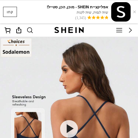
אפליקציית SHEIN - מוכן, הכן, סטייל!
×
קחו
שווה לנסות, שווה לקנות
(1,345)