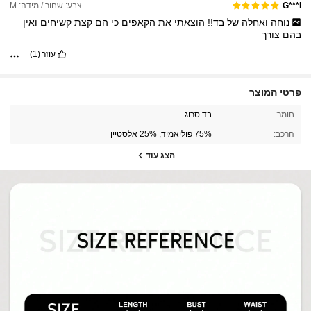
צבע: שחור / מידה: M
G***i
נוחה
ואחלה
של
בד!!
הוצאתי
את
הקאפים
כי
הם
קצת
קשיחים
ואין
בהם
צורך
עוזר
(1)
פרטי המוצר
חומר:
בד סרוג
הרכב:
75% פוליאמיד, 25% אלסטיין
הצג עוד