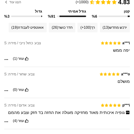
4.83
(1000+)
הצג עוד
קטן
גודל אמיתי
גדול
%3
%91
%6
ירכש מחדש
(13)
רך
(100+)
חדר כושר
(26)
אאוטפיט לעבודה
(19)
צבע: כחול נייבי / מידה: S
a***i
יפה
ממש
עוזר
(1)
צבע: שחור / מידה: S
a***o
מושלם
עוזר
(0)
צבע: אדום / מידה: S
p***i
גופיה
איכותית
מאוד
מחזיקה
מעולה
את
החזה
בד
חזק
וצבע
מהמם
עוזר
(4)