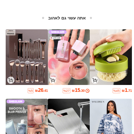
אתה עשוי גם לאהוב
26
15
1
₪
.41
₪
.30
₪
.71
%5
%27
%45