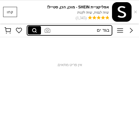
אפליקציית SHEIN - מוכן, הכן, סטייל!
×
סקוישים
קחו
שווה לנסות, שווה לקנות
(1,345)
anewsta שמלות
בגד ים
חצאיות
חולצות נשים
סקוישים
אין פריט מתאים.
anewsta שמלות