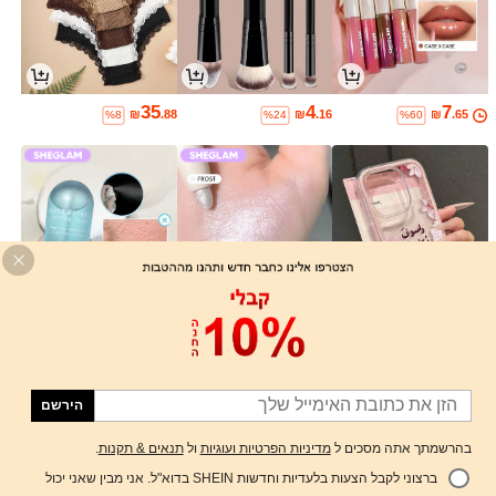
35
4
7
₪
.88
₪
.16
₪
.65
%8
%24
%60
17
6
7
₪
.00
₪
.30
₪
.31
%23
%43
%15
הירשם
בהרשמתך אתה מסכים ל
מדיניות הפרטיות ועוגיות
ול
תנאים & תקנות
.
ברצוני לקבל הצעות בלעדיות וחדשות SHEIN בדוא"ל. אני מבין שאני יכול