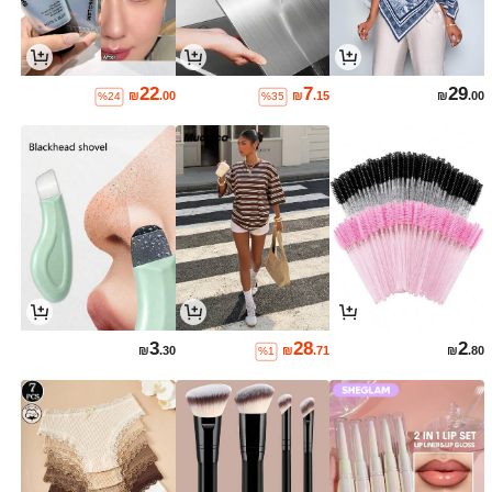
22
7
29
₪
.00
₪
.15
₪
.00
%24
%35
3
28
2
₪
.30
₪
.71
₪
.80
%1