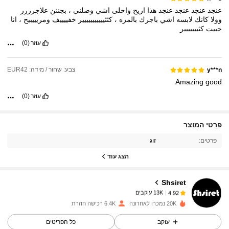
عنجد
عنجد
عنجد
عنجد
هذا
اريح
واحلى
اشي
وصلني
،
بجننن
علاجرررر
وولا
كانك
لابسه
اشي
باجرك
بالمره
،
كثثييييييييييير
خفييييف
ومريييبيح
،
انا
حبيت
كثييييييير
עוזר
(0)
צבע: שחור / מידה: EUR42
y***n
Amazing
good
עוזר
(0)
13K עוקבים
4.92
פרטי המוצר
פרטים:
זוג
13K עוקבים
4.92
הצג עוד
Shsiret
13K עוקבים
4.92
l***4
שילם
לפני יום אחד
20K נמכרו לאחרונה
6.4K רכישה חוזרת
13K עוקבים
4.92
עוקב
כל הפריטים