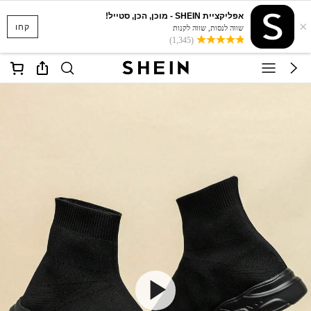
אפליקציית SHEIN - מוכן, הכן, סטייל!
×
קחו
שווה לנסות, שווה לקנות
(1,345)