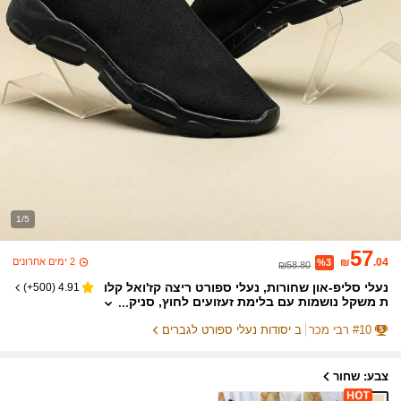
1/5
57
2 ימים אחרונים
₪
.04
%3
₪58.80
נעלי סליפ-און שחורות, נעלי ספורט ריצה קז'ואל קלו
)
500+
(
4.91
ת משקל נושמות עם בלימת זעזועים לחוץ, סניק
רס לגברים
10
#
רבי מכר
ב יסודות נעלי ספורט לגברים
צבע: שחור