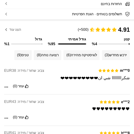
החזרות בחינם
תשלומים בטוחים · הגנת הפרטיות
4.91
(500+)
הצג עוד
קטן
גודל אמיתי
גדול
%1
%95
%4
ירכש מחדש
(3)
לוגיסטיקה מהירה
(6)
רצועה נוחה
(8)
טניס
(9)
צבע: שחור / מידה: EUR38
m***0
شكراااااااا
شي
ان❤️❤️❤️❤️❤️❤️❤️❤️❤️
עוזר
(0)
צבע: שחור / מידה: EUR43
e***2
🖤🖤🖤🖤🖤🖤🖤🖤🖤
עוזר
(0)
צבע: שחור / מידה: EUR41
h***8