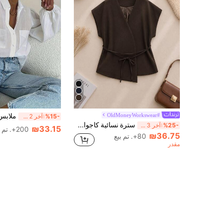
OldMoneyWorkswear#
%15-
آخر 2 ساعة أيام
سترة نسائية كاجوال للتنقل في الربيع والخريف بلون موحد مع خصر متقاطع للصيف
%25-
آخر 3 ساعة أيام
₪33.15
200+. تم بيع
₪36.75
80+. تم بيع
مقدر