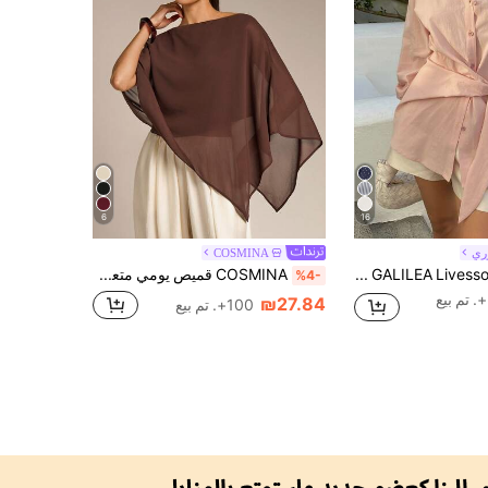
6
16
ري
COSMINA
SHEIN X GALILEA Livesso بلوزة نسائية وردية بأسلوب عملي كاجوال فضفاض للربيع والصيف، ملابس مكتبية عصرية، تصميم خصر مشدود بحزام، أكمام طويلة
COSMINA قميص يومي متعدد الاستخدامات بلون سادة، قميص بحافة غير متماثلة، حماية من الشمص الصيفي، قميص بياقة شال، قميص صيفي للنساء متناسق، قميص متعدد الاستخدامات
%4-
₪27.84
100+. تم بيع