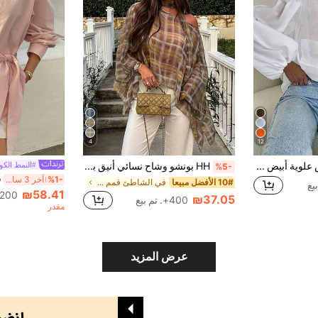
4
12
ملابس علوية أبيض منسوج بنسيج فرنسي للنساء، أكمام فانوس منتفخة، جيب مزدوج، ملابس علوية فضفاضة شبه شفافة واقية من الشمس، ملابس علوية متعددة الاستخدامات للتنقل
HH بونشو وشاح نسائي أنيق برقبة دائرية وأكمام خفاشية بنقشة مربعات، ملابس نسائية أنيقة للربيع، أسلوب سهل
#النمط الكو
%5-
%1-
آخر 3 ساعة أيام
10# الأفضل مبيعا
في الشاطئ قمم نسائية
₪58.41
200+. تم بيع
₪37.05
400+. تم بيع
مقدر
عرض المزيد