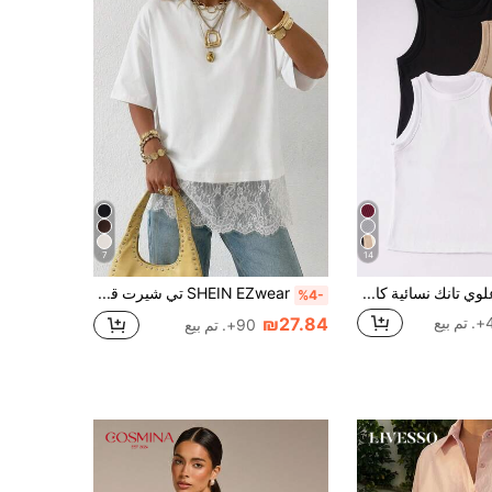
7
14
Franclia لباس علوي تانك نسائية كاجوال برقبة دائرية بلون سادة
SHEIN EZwear تي شيرت قصير الأكمام للنساء بلون أحادي وياقة مستديرة، متعدد الاستخدامات للارتداء اليومي
%4-
₪27.84
يع
90+. تم بيع