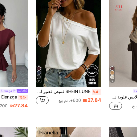
14
9
SHEIN LUNE قميص قصير الأكمام للنساء أبيض غير متماثل الكتف، متعدد الاستخدامات وكاجوال
Elenzga
%4-
ATUI Studio ملابس علوية نسائية بلون واحد بدون أكمام وذات حافة غير متماثلة، موديل عصري للارتداء اليومي
%4-
₪27.84
600+. تم بيع
₪27.84
200+. تم بيع