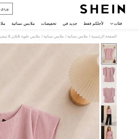
وردي 
 navigate search
فئات
لأجلكم فقط
جديد في
تخفيضات
ملابس نسائية
ملا
/
/
/
الصفحة الرئيسية
ملابس نسائية
ملابس نسائية
ملابس علوية &بلايز & تيشي