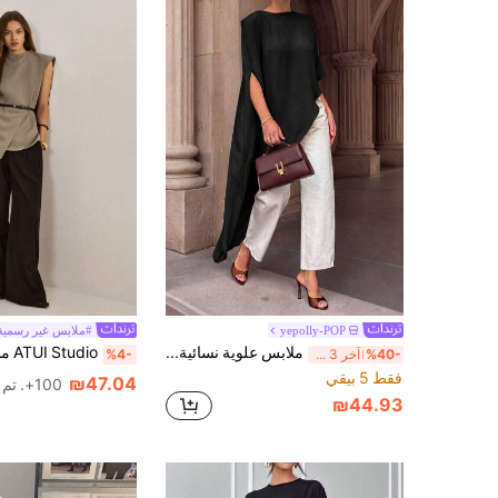
yepolly-POP
#ملابس غير رسمية
ملابس علوية نسائية بدون أكمام ذات لون أحادي وتصميم غير متماثل، مناسبة لارتدائها في المكتب وحفلات الغداء
%40-
آخر 3 ساعة أيام
%4-
فقط 5 بيقي
₪47.04
100+. تم بيع
₪44.93