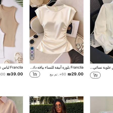
29
ملابس علوية نسائي بلون موحد مع حافة مكشكشة مطوية بأكمام طويلة وأزرار، ملابس علوية كاجوال متعددة الاستخدامات للاستخدام اليومي باللون الأبيض
Franclia بلوزة أنيقة للنساء بياقة دائرية وخصر مشدود وكشكشة وأكمام قصيرة متعددة الاستخدامات باللون الخوخي الفاتح
₪39.00
₪29.00
60+. تم بيع
400+. تم ب