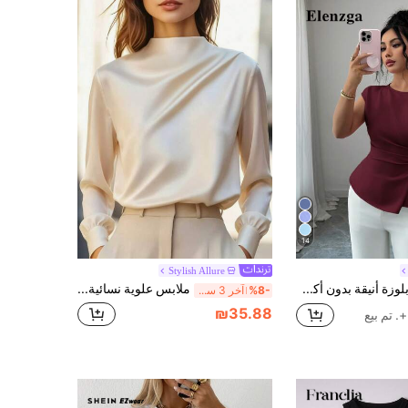
14
Stylish Allure
Elenzga بلوزة أنيقة بدون أكمام وخصر مربوط وذيل متسع، مناسبة للخروج في الربيع، مناسبة لمناسبات رأس السنة الجديدة، عيد الحب، عيد الفصح، عيد الأم، الحفلات في الشرق الأوسط، الزفاف، العطلات الفرنسية الرومانسية الأنيقة، والعمل، باللون الوردي
ملابس علوية نسائية أنيقة بلون موحد بأكمام طويلة بتصميم بسيط وكاجوال
%8-
آخر 3 ساعة أيام
₪35.88