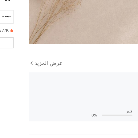
77K تم بيعها مؤخرًا
عرض المزيد
كبير
0%