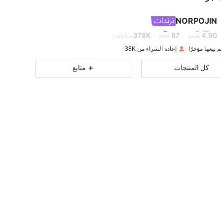
378K
87
4.90
NORPOJIN
h***g
تتصفح
378K
87
4.90
تقييم
قطع
متابعون
إعادة الشراء من 38K
378K
87
4.90
كل المنتجات
متابع
378K
87
4.90
378K
87
4.90
378K
87
4.90
378K
87
4.90
378K
87
4.90