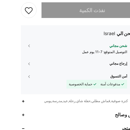
تم بيع هذا المنتج.
نفذت الكمية
ن الي
Israel
شحن مجاني
التوصيل المتوقع:
7-11 يوم عمل
إرجاع مجاني
أمن التسوق
مدفوعات آمنة
حماية الخصوصية
كنزة صوفية,قماش مطلي,حفلة شاي,رحلة,عيد,مدرسة,يومي
 وصالح
378K
87
4.90
متجر