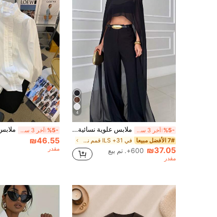
4
ملابس علوية نسائية أنيقة من الشيفون الشفاف بطول طويل، بياقة دائرية بدون أكمام، تصميم عالي منخفض، شال تغطية من الشيفون الشفاف، نسيج سادة، طراز عتيق كاجوال للمواعيد والحفلات والعطلات الصيفية، لون أسود، للطبقات
%5-
آخر 3 ساعة أيام
%5-
آخر 3 ساعة أيام
₪46.55
7# الأفضل مبيعا
في 31+ ILS قمم نسائية
مقدر
₪37.05
600+. تم بيع
مقدر