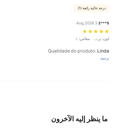
درجة عالية رائعة (1)
3 Aug,2026
5***2
لون: وردي, مقاس: L
لون:
وردي
مقاس:
L
Qualidade do produto
:
Linda
ترجمة
ما ينظر إليه الآخرون