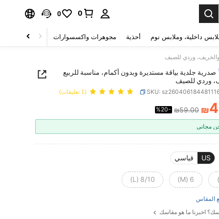
0
0
لابس داخلية، وملابس نوم
أحذية
مجوهرات واكسسوارات
الصحة & الجمال
 والخريف، وردي للصيف
صدرية جلدية بياقة مستديرة وبدون أكمام، مناسبة للربيع
، وردي للصيف
SKU: sz26040618448111
(1 تعليقات)
4
₪
%20-
₪59.00
PRICE AND AVAILABIL
 مجاني
US
قياسي
8/10 (L)
6 (M)
 المقاس
ك؟ اخبرنا ما هو مقاسك