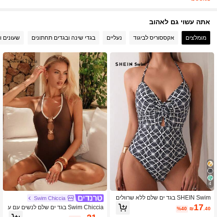
315K עוקבים
4.90
אתה עשוי גם לאהוב
מומלצים
אקססוריס לביגוד
נעליים
בגדי שינה ובגדים תחתונים
שעונים ו
4
SHEIN Swim בגד ים שלם ללא שרוולים
Swim Chiccia
עם הדפס חזית טוויסט, בגד ים שלם אופ
17
Swim Chiccia בגד ים שלם לנשים עם ע
%40
₪
.40
נתי לקיץ
יטור מתכת בצבע אחיד, אביב/קיץ