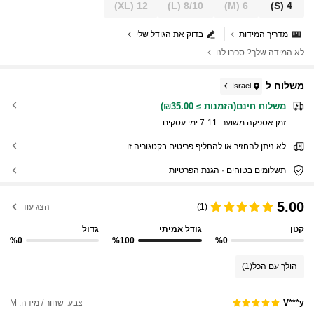
(XL)
12
(L)
8/10
(M)
6
(S)
4
מדריך המידות
בדוק את הגודל שלי
לא המידה שלך? ספרו לנו
משלוח ל
Israel
משלוח חינם(הזמנות ≥ ₪35.00)
זמן אספקה ​​משוער:
7-11 ימי עסקים
לא ניתן להחזיר או להחליף פריטים בקטגוריה זו.
תשלומים בטוחים · הגנת הפרטיות
5.00
(1)
הצג עוד
קטן
גודל אמיתי
גדול
%0
%100
%0
הולך עם הכל
(1)
צבע: שחור / מידה: M
V***y