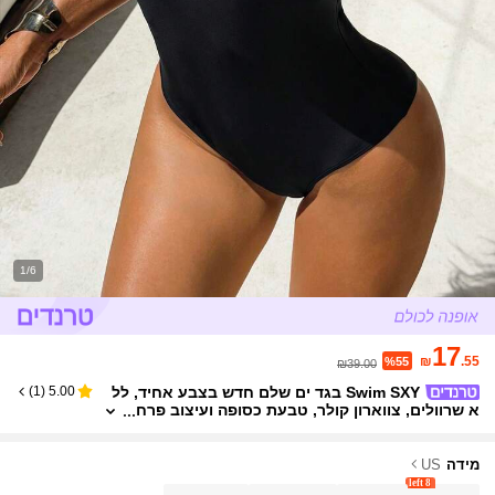
1/6
17
₪
.55
%55
₪39.00
Swim SXY בגד ים שלם חדש בצבע אחיד, לל
)
1
(
5.00
א שרוולים, צווארון קולר, טבעת כסופה ועיצוב פרח
וני חלול, בגדי ים לחופשת חוף
מידה
US
8 left