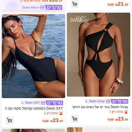
טאלי, בד מבריק, מתאים לחופשת חוף
.15
₪
%15
3 ימים אחרונים
21
%45
₪
.45
Swim Miturn
Swim Vcay
Swim SXY
Swim Vcay בגד ים של נשים עם חיתוך
Swim SXY ג'מפסוט קמיסול סקסי עם ה
חלול, בגד ים שלם לקיץ, חופשה, חגיגה,
נותרו רק 7
דפס נמר, פאץ'וורק, צוואון V ועיצוב חלול
נותרו רק 1
מסיבת חופשה, שחייה, לבן, סקסי
בסגנון נישה
23
23
%40
₪
.40
%40
₪
.40