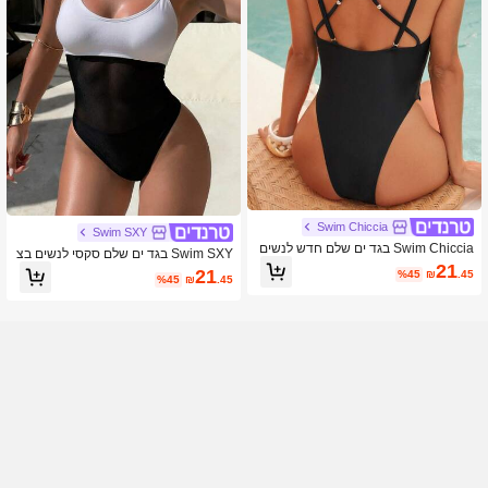
Swim Chiccia
Swim SXY
Swim Chiccia בגד ים שלם חדש לנשים
Swim SXY בגד ים שלם סקסי לנשים בצ
עם צווארון V עמוק וגב פתוח, בצבע אחיד
21
בע שחור ולבן עם רשת טקסטורה, מתאי
21
%45
₪
.45
%45
₪
.45
ם לחופשת חוף, אביב/קיץ/סתיו