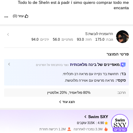
Todo
lo
de
SheIn
est
á
padr
í
simo
quiero
comprar
todo
me
encanta
עוזר
(0)
הדוגמנית לובשת:
S
גובה:
175.0
חזה:
93.0
מותניים:
56.0
ירכיים:
94.0
פרטי המוצר
מאפיינים של בינה מלאכותית
נוצר בהתבסס על הפרטים
בד:
תחושת בד נקייה עם מראה רב-תכליתי.
315K עוקבים
4.90
סקסי:
מראה מרשים עם אווירה מלוטשת.
הרכב:
80% פוליאמיד, 20% אלסטיין
315K עוקבים
4.90
הצג עוד
Swim SXY
315K עוקבים
4.90
r***y
שילם
לפני יום אחד
3.3M נמכרו לאחרונה
1.2M רכישה חוזרת