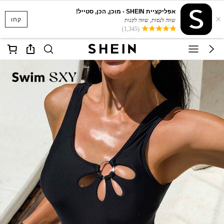
אפליקציית SHEIN - מוכן, הכן, סטייל!
×
קחו
שווה לנסות, שווה לקנות
(1,345)