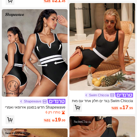
21
%45
₪
.45
Swim Chiccia
Swim Chiccia בגד ים חלק אחד עם מות
Shapewave
ן חלול וכתפיות ספגטי לנשים בצבע אחיד
17
Shapewave חדש בסגנון אירופאי ואמרי
%55
₪
.55
של Bonvoyette, בגדי ים סקסיים לחופש
קאי עם צווארון V טלאי רצועה אלסטית ב
נותרו רק 6
ה
גד ים אחד, תלבושות קיץ חוף לנשים
19
%51
₪
.00