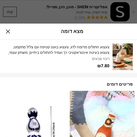
אפליקציית SHEIN - מוכן, הכן, סטייל!
×
קחו
שווה לנסות, שווה לקנות
(1,345)
מצא דומה
צעצוע חתולים מדומה לדג, צעצוע בועט קטיפה עם צליל מתקמט,
צעצוע בעיטה אינטראקטיבי רך ועמיד לחתולים ביתיים, משחק עצמי,
פעילות גופנית ובידור
ריבוי צבעים
₪7.80
פריטים דומים