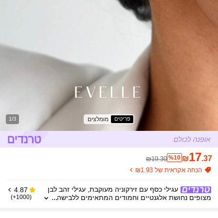
מומלצים
פריטים
1/3
17
%10
₪
.37
₪19.30
הנחה אקראית של ₪1.93
עגילי כסף עם זירקוניה מעוקבת, עגילי זהב לבן
4.87
מצופים נחושת אלגנטיים וחמודים המתאימים ללבישה
(1000+)
יומיומית ולאירועים