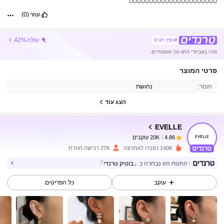
👍🏼👍🏼👍🏼👍🏼👍🏼👍🏼👍🏼👍🏼👍🏼👍🏼👍🏼
עוזר
(0)
עוֹלֶה
42%
#נוצץ חגים
זהרו באביזרי החג הכי אופנתיים.
20K עוקבים
4.86
פרטי המוצר
חומר:
נחושת
20K עוקבים
4.86
הצג עוד
EVELLE
20K עוקבים
4.86
h***1
שילם
לפני יום אחד
140K נמכרו לאחרונה
27K רכישה חוזרת
20K עוקבים
4.86
החנות הזו נבחרה כ
「בוטיק טרנדי」
עוקב
כל הפריטים
20K עוקבים
4.86