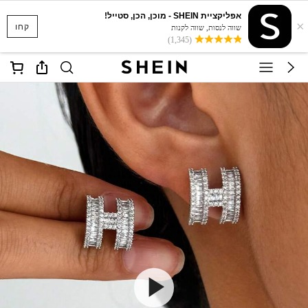
אפליקציית SHEIN - מוכן, הכן, סטייל!
×
קחו
שווה לנסות, שווה לקנות
(1,345)