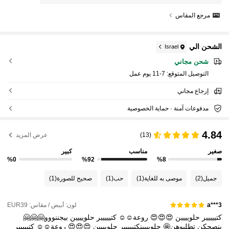
مرجع المقاس
الشحن الي
Israel
شحن مجاني
التوصيل المتوقع:
7-11 يوم عمل
إرجاع مجاني
مدفوعات آمنة · حماية الخصوصية
4.84
(13)
عرض المزيد
صغير
مناسب
كبير
%0
%92
%8
جميل
(2)
موصى به للغاية
(1)
حب
(1)
صحيح للصورة
(1)
لون: أبيض / مقاس: EUR39
a***3
كتييييير
حلويييين
😍😍😍
روعة☺️☺️
كتييييير
حلويييين
بيجننووو🤗🤗🤗
بنصحكن
تطلبوهن🤩
حلويييينكتييييير
حلويييين
😍😍😍
روعة☺️☺️
كتييييير