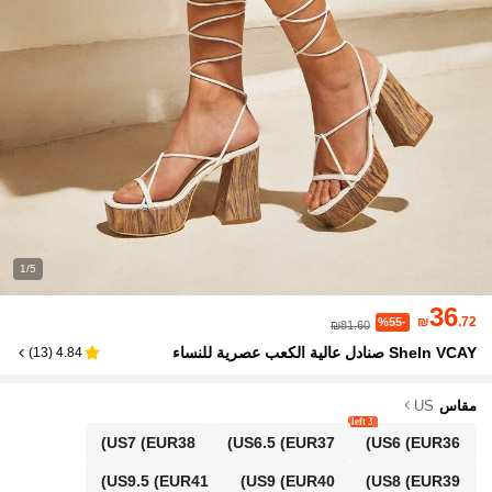
1/5
36
₪
.72
%55-
₪81.60
SheIn VCAY صنادل عالية الكعب عصرية للنساء
)
13
(
4.84
مقاس
US
3 left
US7
(EUR38)
US6.5
(EUR37)
US6
(EUR36)
US9.5
(EUR41)
US9
(EUR40)
US8
(EUR39)