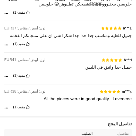
حلويييين
بيجننووو🤗🤗🤗بنصحكن
تطلبوهن🤩
حلويييين
مفيد
(1)
لون: أبيض / مقاس: EUR37
a***1
جميل
للغاية
ومناسب
جدا
جدا
جدا
شكرا
شي
ان
على
منتجاتكم
الفخمه
مفيد
(1)
لون: أبيض / مقاس: EUR41
A***i
جميل
جدا
وانيق
في
اللبس
مفيد
(1)
لون: أبيض / مقاس: EUR38
m***s
All
the
pieces
were
in
good
quality
.
Loveeeee
مفيد
(1)
794K متابعون
4.92
تفاصيل المنتج
تفاصيل:
الصليب