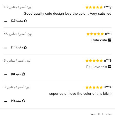
لون: أصفر / مقاس: XS
c***y
.
Good
quality
cute
design
love
the
color
.
Very
satisfied
مفيد
(13)
لون: أصفر / مقاس: XS
c***i
Cute
cute
مفيد
(11)
لون: أصفر / مقاس: S
n***3
Fit:
Love
this
مفيد
(8)
لون: أصفر / مقاس: S
J***e
super
cute
!
love
the
color
of
this
bikini
مفيد
(4)
تفاصيل المنتج