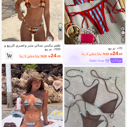
32
16
طقم بيكيني نسائي مثير وعصري للربيع و
70+. تم بيع
500+. تم بيع
الصيف بنقشة مربعات ملونة ونقاط بولكا،
24
للعطلات والشاطئ
.65
₪
%15
آخر 3 ساعة أيام
24
.65
₪
%15
آخر 3 ساعة أيام
Swim Vcay