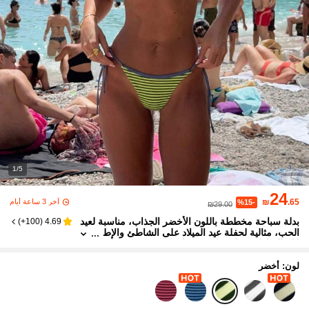
1/5
24
آخر 3 ساعة أيام
₪
.65
%15-
₪29.00
بدلة سباحة مخططة باللون الأخضر الجذاب، مناسبة لعيد
)
100+
(
4.69
الحب، مثالية لحفلة عيد الميلاد على الشاطئ والإط
لالة الشاطئية. طقم بكيني نسائي عصري من قطعتي
ن بطراز بوهيمي مناسب للعطلات
لون: أخضر