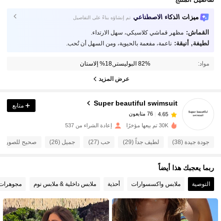
ميزات الذكاء الاصطناعي
تم إنشاؤه بناءً على التفاصيل
القماش:
مظهر قماشي كلاسيكي، سهل الارتداء.
لطيفة, أنيقة:
ناعمة، مفعمة بالحيوية، ومن السهل أن تُحب.
76 متابعون
4.65
مواد:
82% البوليستر,18% إلاستان
76 متابعون
4.65
عرض المزيد
Super beautiful swimsuit
متابع
76 متابعون
4.65
n***n
تم دفع
منذ 1 يوم
30K تم بيعها مؤخرًا
إعادة الشراء من 537
76 متابعون
4.65
جودة جيدة (38)
لطيف جداً (29)
حب (27)
جميل (26)
صحيح للصورة (26)
ربما يعجبك هذا أيضاً
76 متابعون
4.65
التوصية
ملابس واكسسوارات
أحذية
ملابس داخلية & ملابس نوم
مجوهرات
76 متابعون
4.65