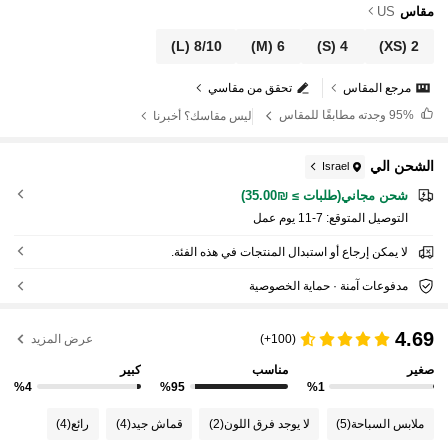
مقاس
US
(L)
8/10
(M)
6
(S)
4
(XS)
2
مرجع المقاس
تحقق من مقاسي
95%
وجدته مطابقًا للمقاس
ليس مقاسك؟ أخبرنا
الشحن الي
Israel
شحن مجاني(طلبات ≥ ₪35.00)
التوصيل المتوقع:
7-11 يوم عمل
لا يمكن إرجاع أو استبدال المنتجات في هذه الفئة.
مدفوعات آمنة · حماية الخصوصية
4.69
(100+)
عرض المزيد
صغير
مناسب
كبير
%4
%95
%1
ملابس السباحة
(5)
لا يوجد فرق اللون
(2)
قماش جيد
(4)
رائع
(4)