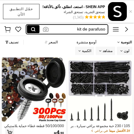
براغي مع صامولة
SHEIN APP - استعد، انطلق، تألق بالأناقة!
حمّل التطبيق
×
مسامير صغيره
تستحق التجربة، تستحق الشراء
الآن
(1,345)
kit de parafuso
علبة مسامير
screws
التوصية
أوسع منتشرة
السعر
تصنيف
براغي مع صامولة
لون
مشاهد
الكمية
مسامير صغيره
105 / 230 حبة مجموعة براغي سيارة ، بر
50/100/300 قطعة غطاء حماية بلاستيكي
اغي فولاذية كربونية سوداء ، مجموعة براغ
مطوي بزر وصامولة خارجية لتزيين الأثاث
2# الأفضل مبيعا
في براغي
4
₪
.90