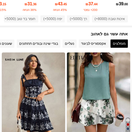
3
31
43
37
39
.15
₪
.36
₪
.45
₪
.44
₪
.00
200+ נמכר
45% הנחה
36% הנחה
15% הנחה
451K עוקבים
4.85
איכות טובה (8000+)
רך (5000+)
יפה (5000+)
חומר בד טוב (5000+)
אתה עשוי גם לאהוב
451K עוקבים
4.85
מומלצים
אקססוריס לביגוד
נעליים
בגדי שינה ובגדים תחתונים
שעונים ו
451K עוקבים
4.85
451K עוקבים
4.85
451K עוקבים
4.85