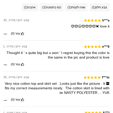
צבע חלק
(1)
שווה לקנות
(1)
כמו בתמונה
(1)
אהבה
(1)
צבע: ירוק / מידה: XL
h***a
💓😍😍😍😍😉😍😍
love
it
עוזר
(0)
צבע: ירוק / מידה: L
e***8
Thought
it
'
s
quite
big
but
u
won
'
t
regret
buying
this
the
color
is
the
same
in
the
pic
and
product
is
love
עוזר
(0)
צבע: ירוק / מידה: XL
f***m
Very
nice
cotton
top
and
skirt
set
.
Looks
just
like
the
picture
.
It
fits
my
correct
measurements
nicely
.
The
cotton
skirt
is
lined
with
✂️
NASTY
POLYESTER
...
YUK
עוזר
(0)
צבע: ירוק / מידה: L
A***i