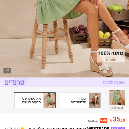
1/6
סנדלי
אאוטפיט שני
פלטפורמה
חלקים לנשים
לנשים
2
פריטים
35
₪
.19
%49
₪69.00
WESTFADE כותנה גזה מערבית שני חלקים ת
)
6
(
5.00