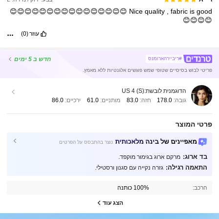
😊😊😊😊😊😊😊😊😊😊😊😊😊😊😊😊
Nice
quality
,
fabric
is
good
😊😊😊😊
עוזר
(0)
חדש
ב 5 ימים
#ריביירהארומנס
פריטי לבוש בסיסיים שטופי שמש פוגשים אלגנטיות ללא מאמץ.
הדוגמנית לובשת:
US 4 (S)
גובה:
178.0
חזה:
83.0
מותניים:
61.0
ירכיים:
86.0
פרטי המוצר
מאפיינים של בינה מלאכותית
נוצר בהתבסס על הפרטים
בד ארוג:
מרקם ארוג בגימור מוקפד.
התאמה רגילה:
גזרה נקייה עם סגנון ורסטילי.
הרכב:
100% כותנה
הצג עוד