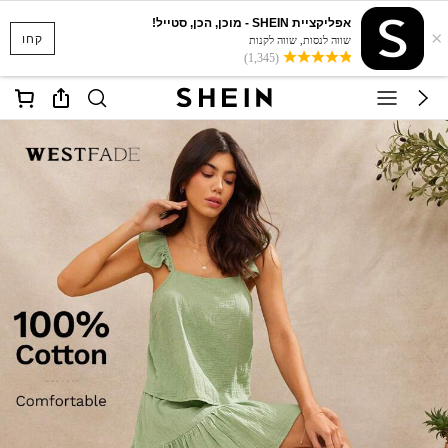
אפליקציית SHEIN - מוכן, הכן, סטייל!
×
קחו
שווה לנסות, שווה לקנות
(1,345)