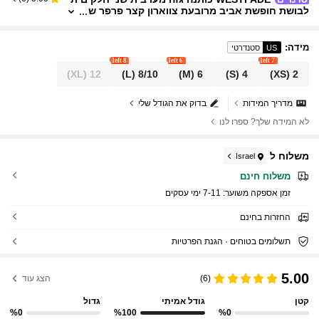
לבושת חופשת אביב מרובעת צווארון קצר פרפר ש
רוולים רפרוף שרוולים גב מותן גבוה פרווה מיני חצ
אית קומות קיץ תלבושת חופשת חוף
מידה
:
US
סטנדרטי
8 left
6 left
7 left
(XL)
12
(L)
8/10
(M)
6
(S)
4
(XS)
2
מדריך המידות
בדוק את הגודל שלי
לא המידה שלך? ספרו לנו
משלוח ל
Israel
משלוח חינם
זמן אספקה ​​משוער:
7-11 ימי עסקים
החזרות בחינם
תשלומים בטוחים · הגנת הפרטיות
5.00
(6)
הצג עוד
קטן
גודל אמיתי
גדול
%0
%100
%0