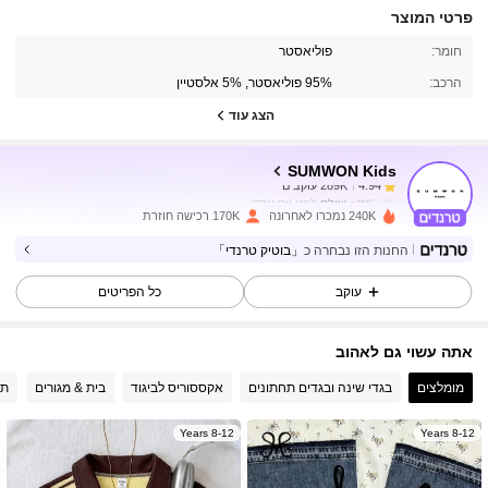
פרטי המוצר
289K עוקבים
4.94
חומר:
פוליאסטר
הרכב:
95% פוליאסטר, 5% אלסטיין
289K עוקבים
4.94
הצג עוד
SUMWON Kids
289K עוקבים
4.94
n***6
שילם
לפני יום אחד
240K נמכרו לאחרונה
170K רכישה חוזרת
289K עוקבים
4.94
החנות הזו נבחרה כ
「בוטיק טרנדי」
עוקב
כל הפריטים
289K עוקבים
4.94
אתה עשוי גם לאהוב
מומלצים
בגדי שינה ובגדים תחתונים
אקססוריס לביגוד
בית & מגורים
תי
289K עוקבים
4.94
8-12 Years
8-12 Years
289K עוקבים
4.94