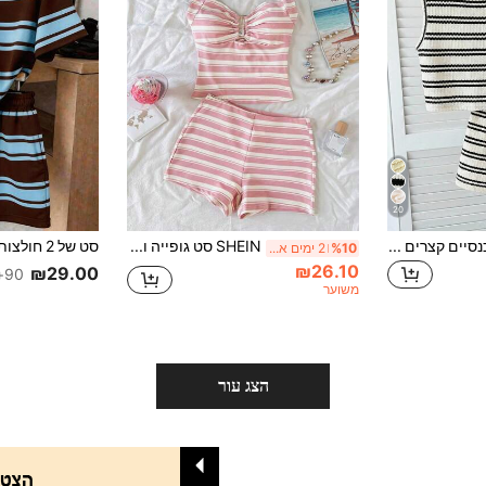
20
SHEIN סט גופייה ומכנסיים קצרים מינימליסטיים ונוחים עם צווארון עגול ללא שרוולים וצווארון רפויים לבנות בגיל ההתבגרות
SHEIN סט גופייה וחוטניי עם פסים, מינימליסטי ונוח, לילדות גיל ההתבגרות
%10
2 ימים אחרונים
₪26.10
₪29.00
90+ נמכר
משוער
הצג עור