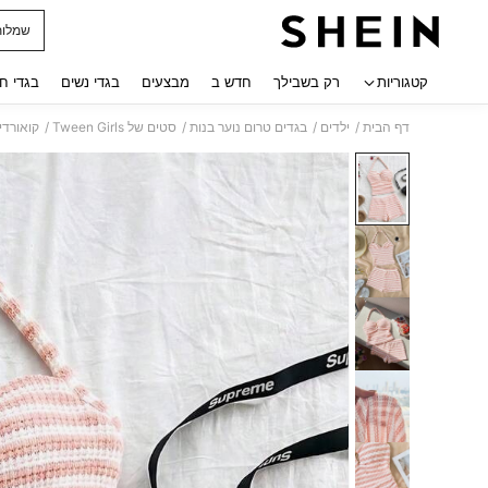
שמלות
 navigate search
קטגוריות
רק בשבילך
חדש ב
מבצעים
בגדי נשים
בגדי ח
/
/
/
/
דף הבית
ילדים
בגדים טרום נוער בנות
סטים של Tween Girls
קואורדים של 