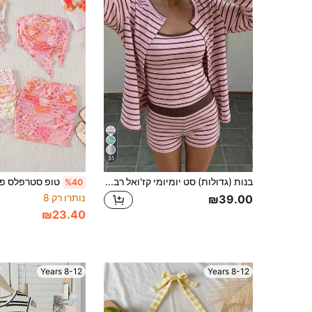
31
בנות (גדולות) סט יומיומי קז'ואל רב-שימושי למעבר עונות, ג'קט פתוח מקדימה, טופ גופייה צמודה ומכנס קצר רחב, צהוב עם פסים, 3 חלקים
%40
נותרו רק 8
₪39.00
₪23.40
8-12 Years
8-12 Years