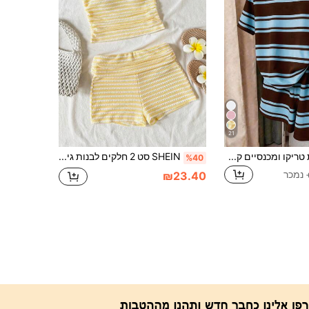
21
סט של 2 חולצות טריקו ומכנסיים קצרים בצבע כחול וחום לבנות, לבוש יומיומי נוח, מתאים לאביב, קיץ, סתיו וחורף, עיצוב פסים קלאסי בסגנון רטרו, 8 שנים-12 שנים
SHEIN סט 2 חלקים לבנות גיל ההתבגרות, טופ בנדו סרוג עם פסים וטקסטורת ז'קארד בצהוב בהיר לאביב/קיץ, מכנסיים קצרים תואמים עם קמטות ומותן רחבה, לוק יומיומי וינטג' לסטריטוור וחופשה
%40
₪23.40