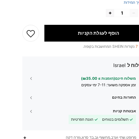
ך המידות
הוסף לעגלת הקניות
7
נקודות SHEIN המחושבות בקופה.
וח ל
Israel
משלוח חינם(הזמנות ≥ ₪35.00)
זמן אספקה ​​משוער:
7-11 ימי עסקים
החזרות בחינם
אבטחת קניות
תשלומים בטוחים
הגנת הפרטיות
מרופט,שתי וערב,מחשוף גב,בד סרוג,גזרה דקה