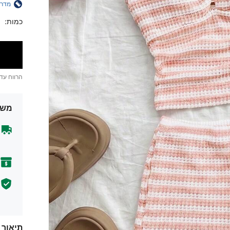
מדרי
כמות:
הרווח עד
משל
תיאור