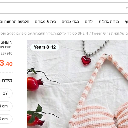
Use up and down arrow keys to חיפוש אחרון and לחפש ולמצוא. Press Enter to select.
וף
מידות גדולות
ילדים
בגדי גברים
בית & מגורים
הלבשה תחתונה ובג
/
גופיית Tween Girls
SHEIN סט קז'ואל לבנות גיל ההתבגרות עם טופ עם קפלים ופסים וחוט צוואר, ומכנסיים קצרים
N
8-12 Years
וחוט צוו
1287910
3
.40
ITY
מידה
 12Y
4 cm)
6 cm)