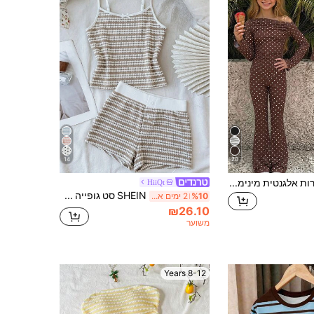
14
20
חולצת טי של נערות אלגנטית מינימליסטית יומית למסעות יומיומיים עם כפתור מתכת, שרוול קצר, טופ קרופ, משולבת עם מכנסיים רחבי רגליים במותן גבוהה, זמין ב apricot, ירוק זית, ירוק כהה
HiiQt
SHEIN סט גופייה עם רצועת פפיון סרוגה בטקסטורת ז'קארד ומכנסיים קצרים לנערה
%10
2 ימים אחרונים
₪26.10
משוער
8-12 Years