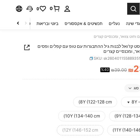
0
0
די שינה
נעליים
תכשיטים & אקססוריס
ביוטי ובריאות
טקסטיל לבית
ט
SHEI סט קז'ואל לבנות גיל ההתבגרות עם טופ עם קפלים ופסים
אר, ומכנסיים קצרים
SKU: sk26040115588935
2
₪
%40
₪39.00
PRICE AND AVAILABIL
סוג
8Y (122-128 cm)
8Y -
10Y (134-140 cm)
9Y (128-13
12Y (146-152 cm)
11Y (140-14