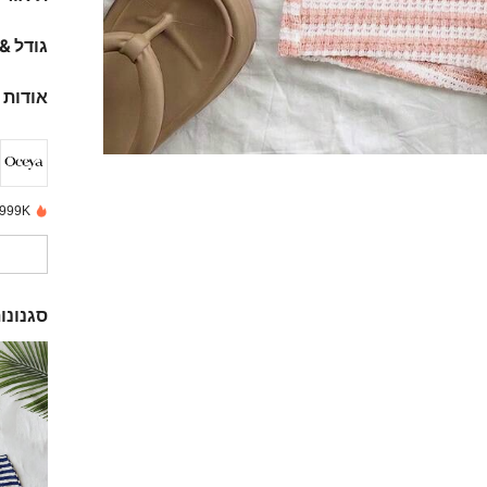
גודל &
אודות 
999K+ נמכרו לאחרונה
סגנונו