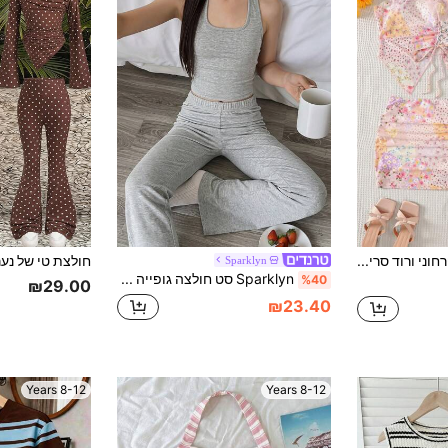
טופ סטרפלס פרחוני ורוד סריג לבנות עם טלאים ושרוכים, חצאית מיני צמודה - 2 יחידות תלבושות חופשה קז'ואליות לאמא ולילדה (2 סטים נמכרים בנפרד)
Sparklyn
Sparklyn סט חולצה גופייה צמודה עם צווארון הולטר + מכנסיים רחבים לחופשה בחוף לבנות גילאי ביניים, סריג ג'קארד צבעוני עם פסים ובלוקים של צבע
%40
₪29.00
₪23.40
8-12 Years
8-12 Years