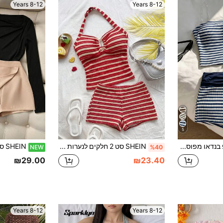
8-12 Years
8-12 Years
5
SHEIN סט טופ בנדאו מפוספס ומכנסיים קצרים סקיני עם מותן מקופל, לילדות צעירות, חופשה
SHEIN סט 2 חלקים לנערות גיל ההתבגרות, חולצת גופייה עם רצועות דקות, עיטור אבזם מתכת, סריג פסים, ומכנסיים רחבים, סט קז'ואל רב-שימושי לחופשה וטיולים, מתאים לעונת הקרנבל ופסטיבלי מוזיקה, סט גופייה אדומה
NEW
%40
₪29.00
₪23.40
8-12 Years
8-12 Years