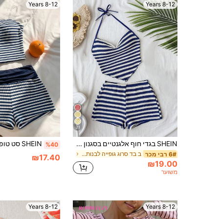
8-12 Years
8-12 Years
21
SHEIN בגדי חוף אלגנטיים בסגנון בוהמי לנערות גיל ההתבגרות, אביב קיץ, חדש, קז'ואל לחופשה טרופית, בד סריג פסים ירוק ולבן, גופיית קמיסול עם רצועות דקות
%40
ב בד סרוג גופייה לבנות טווין
6# רבי מכר
₪17.40
₪19.00
משוער
8-12 Years
8-12 Years