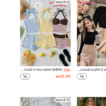
8-12 Years
SHEIN סט 2 חלקים לבנות גיל ההתבגרות בסגנון קוריאני Soft Girl וילדות גדולות: טופ עם כתף חשופה ושרוול ארוך + חצאית-מכנסיים קצרה במותן גבוהה עם חריץ מקדימה, גזרה רגילה
SHEIN חולצת גופייה לבנות גיל ההתבגרות המוקדם, סט תואם עם חולצה קצרה משורבבת
%40
₪23.40
8-12 Years