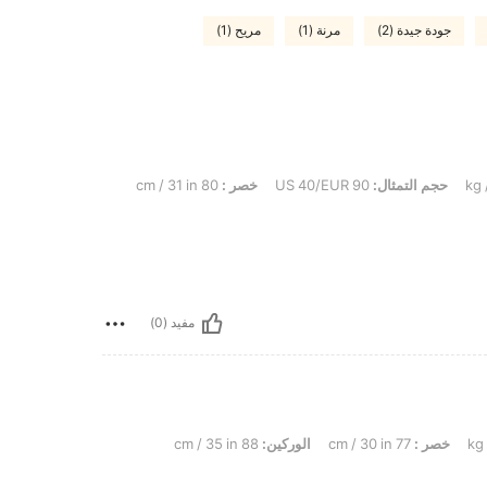
جودة جيدة (2)
مرنة (1)
مريح (1)
حجم التمثال:
US 40/EUR 90
خصر :
80 cm / 31 in
مفيد (0)
خصر :
77 cm / 30 in
الوركين:
88 cm / 35 in