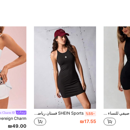
فستان رياضي صيفي للنساء بدون ظهر وياقة عالية
SHEIN Sports فستان رياضي صيفي محكم بأكمام قصيرة ذو رقبة دائرية بلون أحادي للسيدات
gn Charm
%55-
₪17.55
₪49.00