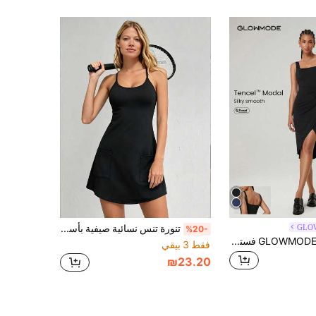
GLO
تنورة تنس نسائية صيفية بأسلوب جديد، فستان رياضي نسائي، مع جيوب، لون موحد، أسلوب رياضي أنيق بسيط
%20-
GLOWMODE فستان بتنورة غلاف ملائم للياقة اليومية الكاجوال، أكمام مربعة الرقبة، نموذج مودال مريح، قابل للخلع كوب حافظة للثدي
فقط 3 بيقي
₪23.20