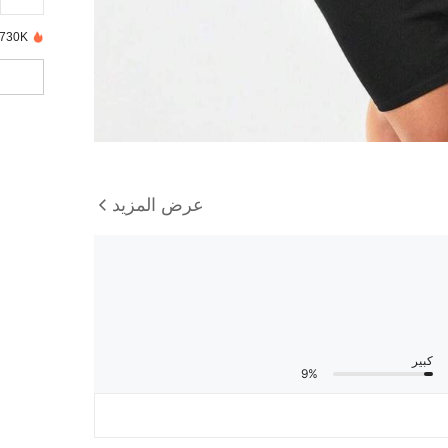
730K تم بيعها مؤخرًا
عرض المزيد
كبير
9%