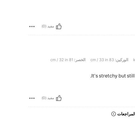
مفيد (0)
الوركين:
83 cm / 33 in
الخصر:
81 cm / 32 in
It's stretchy but stil
مفيد (0)
لمراجعات