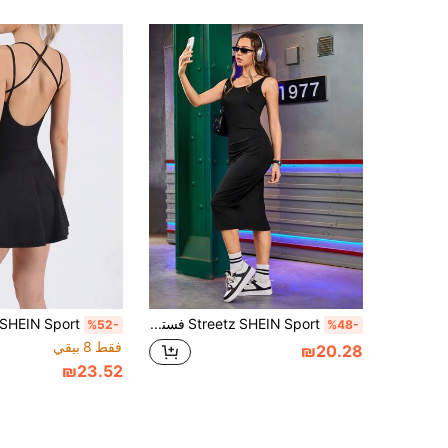
Streetz SHEIN Sport فستان رياضي كاجوال طويل أسود للنساء
%52-
%48-
فقط 8 بيقي
₪20.28
₪23.52