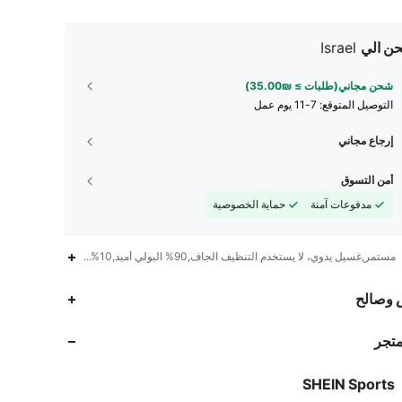
ن الي
Israel
شحن مجاني(طلبات ≥ ₪35.00)
التوصيل المتوقع:
7-11 يوم عمل
إرجاع مجاني
أمن التسوق
مدفوعات آمنة
حماية الخصوصية
مستمر,غسيل يدوي، لا يستخدم التنظيف الجاف,90% البولي أميد,10% إلاستان
179K
4.4K
4.94
 وصالح
متجر
179K
4.4K
4.94
SHEIN Sports
179K
4.4K
4.94
تقييم
قطع
متابعون