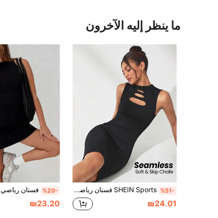
ما ينظر إليه الآخرون
SHEIN Sports فستان رياضي بدون أكمام بلون واحد قصير وضيق ومنفرد ومقطع
%20-
%51-
₪23.20
₪24.01