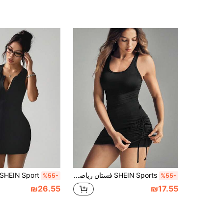
SHEIN Sports فستان رياضي للنساء للاستخدام على مدار السنة، باللون الأسود، قصة ضيقة مع ياقة على شكل حرف U، تنورة ملفوفة، خصر قابل للسحب من الجانبين، أربطة متقاطعة في الظهر، شورت مدمج مع جيوب، مناسب للارتداء اليومي، الجري، اليوغا، الجيم، التنس
%55-
%55-
₪26.55
₪17.55