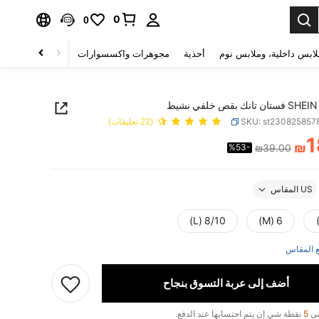
0
0
لابس داخلية، وملابس نوم
أحذية
مجوهرات واكسسوارات
الصحة & الجمال
تانك بقص خلفي نشيط
SKU: st230825857
(22 تعليقات)
1
₪
%53-
₪39.00
PRICE AND AVAILABIL
US المقاس
8/10 (L)
6 (M)
 المقاس
أضف إلى عربة التسوق بنجاح
تى
5
نقطة شي إن يتم احتسابها عند الدفع.