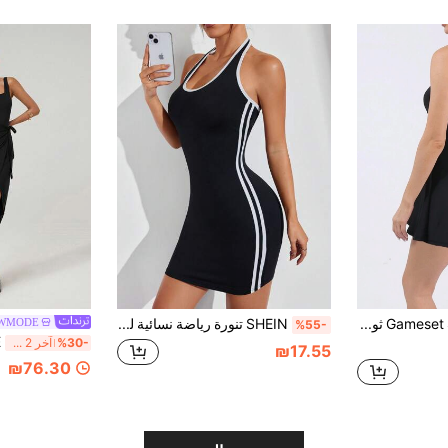
Gameset SHEIN Sport ثوب رياضي نسائي مكون من قطعتين، فستان كاجوال بدون ظهر مع شورت مدمج، فستان للتنس والغولف مقاوم للتعرية
SHEIN تنورة رياضة نسائية للتنس مطابقة اللون بدون أكمام والقص الملائم للجسم
WMODE
%55-
%30-
آخر 2 ساعة أيام
₪17.55
₪76.30