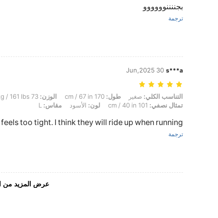
بجننننوووووو
ترجمة
30 Jun,2025
s***a
التناسب الكلي: صغير, طول: 170 cm / 67 in, الوزن: 73 kg / 161 lbs, الوركين: 83 cm / 33 in, الخصر: 81 cm / 32 in, تمثال نصفي: 101 cm / 40 in, لون: الأسود, مقاس: L
التناسب الكلي:
صغير
طول:
170 cm / 67 in
الوزن:
73 kg / 161 lbs
تمثال نصفي:
101 cm / 40 in
لون:
الأسود
مقاس:
L
l feels too tight. I think they will ride up when running.
ترجمة
عرض المزيد من ا