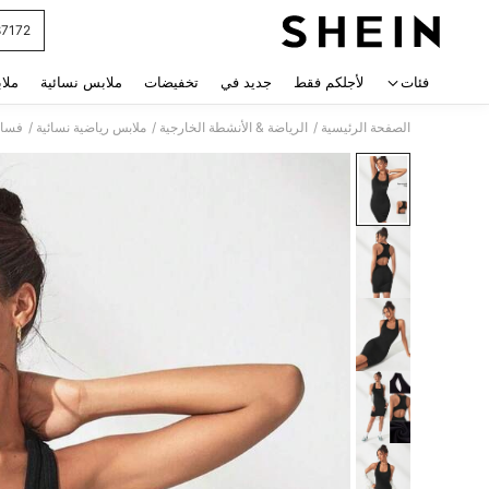
87172
 navigate search
فئات
لأجلكم فقط
جديد في
تخفيضات
ملابس نسائية
ملا
/
/
/
الصفحة الرئيسية
الرياضة & الأنشطة الخارجية
ملابس رياضية نسائية
فسات