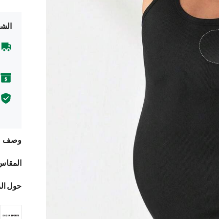
الشح
وصف
المقاس
حول ال