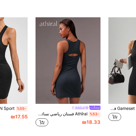
Gameset SHEIN Sport فستان صيفي جديد متعدد الاستخدامات للركض والياقة البدنية والرياضة والتمارين اليوغا
Athîral
%55-
Athîral فستان رياضي نسائي ذو موحد اللون، بشكل دائري فارغ في الرقبة، متناسق التطبيق، بدون أكمام
%53-
₪17.55
₪18.33