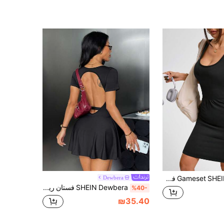
Gameset SHEIN Sport فستان رياضي مُحكم بياقة مربعة بدون أكمام ذو لون أحادي، فستان ضيق
Dewbera
SHEIN Dewbera فستان رياضي نسائي قطعة واحدة محبوك بدون خياطة بلون موحد، تصميم بدون ظهر، قماش صديق للبشرة، تنحيف وتشكيل، مناسب للرياضات الداخلية والخارجية، اليوغا، اللياقة البدنية، التنس، الجولف والأنشطة الأخرى
%40-
₪35.40