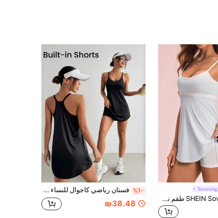
Soverei
فستان رياضي كاجوال للنساء مع ليقنز، جيوب مزدوجة وتفاصيل دانتيل، مناسب للارتداء اليومي واللياقة البدنية والرياضة، 1 قطعة
%1-
SHEIN Sovereign Charm طقم نسائي كاجوال يومي رياضي من فستان كامي وشورت
₪38.48