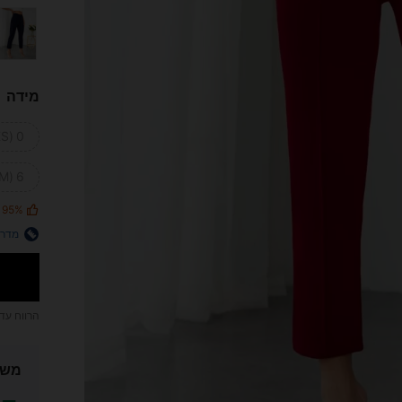
מידה
0 (Petite XXS)
6 (Petite M)
95%
מדרי
הרווח עד
משל