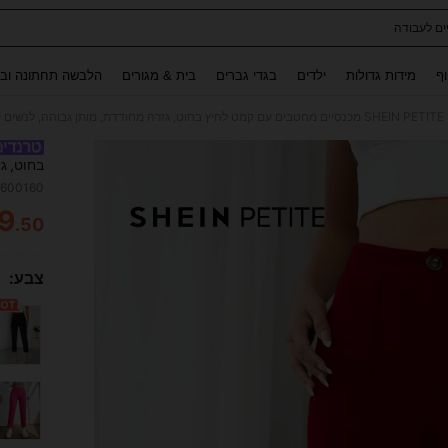
ים לעבודה
Use up and down arrow keys to חיפוש אחרון and לחפש ולמצוא. Press Enter to select.
וף
מידות גדולות
ילדים
בגדי גברים
בית & מגורים
הלבשה תחתונה ובג
SHEIN PETITE מכנסיים מחטבים עם קמט לחיץ בחוט, גזרה מחודדת, מותן גבוהה, לנשים קטות
בחוט, ג
0600160
9
.50
ITY
צבע: