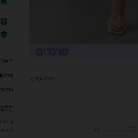
תיאור
גודל &
הצג עוד
אודות 
8.1M נמכרו לאחרונה
גדול
2%