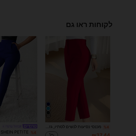
לקוחות ראו גם
13
מכנסי נסיעות לנשים לסתיו, גזרה צמודה עם הדגשת מותניים, אורך 9/10, בד סרוג, עם רוכסן וכיסים, אלסטיות בינונית, מושלם לסתיו/חורף וחזרה ללימודים, אדום בהיר
#כחול טרנדי
%4
%4
₪37.44