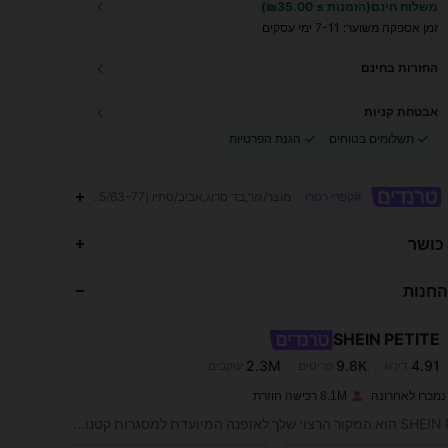
משלוח חינם(הזמנות ≥ ₪35.00)
זמן אספקה ​​משוער:
7-11 ימי עסקים
החזרות בחינם
אבטחת קניות
תשלומים בטוחים
הגנת הפרטיות
מוצר/גזר,בד סרוג,אביב/סתיו (18-25/63-77)
#קפרי רטרו
2.3M
9.8K
4.91
 כושר
החנות
2.3M
9.8K
4.91
SHEIN PETITE
2.3M
9.8K
4.91
דירוג
פריטים
עוקבים
L***i
שילם
לפני יום אחד
8.1M רכישה חוזרת
2.3M
9.8K
4.91
SHEIN PETITE הוא המקור הרצוי שלך לאופנה המיועדת למסגרות קטנות.