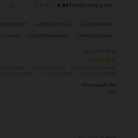
הצג ביקורות מקומיות
4.94
ירכש מחדש (100+)
חומר בד טוב (1000+)
ללא ריח (1000+)
אין הבדל צבע (500+)
אאוטפיט פורמלי (500+)
שירות נהדר (100+)
3 Apr,2025
a***y
התאמה כוללת: גודל אמיתי, גובה: 159 cm / 63 in, מִשׁקָל: 74 kg / 163 lbs, Formato do corpo: מלבן, מָתנַיִם: 100 cm / 39 in, מוֹתֶן: 76 cm / 30 in, חָזֶה: 90 cm / 35 in, צבע: שחור, מידה: Petite L
התאמה כוללת:
גודל אמיתי
גובה:
159 cm / 63 in
מִשׁקָל:
74 kg / 163 lbs
מָתנַיִם:
100 cm / 39 in
מוֹתֶן:
76 cm / 30 in
חָזֶה:
90 cm / 35 in
مثل الصورة تماما
תרגם