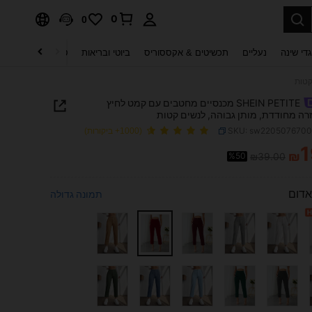
0
0
די שינה
נעליים
תכשיטים & אקססוריס
ביוטי ובריאות
טקסטיל לבית
ט
SHEIN PETITE מכנסיים מחטבים עם קמט לחיץ
זרה מחודדת, מותן גבוהה, לנשים קטות
SKU: sw220507670
(1000+ ביקורות)
1
₪
%50
₪39.00
PRICE AND AVAILABIL
אדום
תמונה גדולה