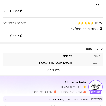
حلوات
עוזר
(1)
צבע: לבן / מידה: 5Y
m***2
איכות
טובה
ממליצה
עוזר
(1)
פרטי המוצר
367K עוקבים
4.91
חומר:
בד סרוג
הרכב:
92% פוליאסטר,8% אלסטיין
367K עוקבים
4.91
הצג עוד
Elladie kids
367K עוקבים
4.91
m***1
שילם
לפני יום אחד
2.4M נמכרו לאחרונה
1.3M רכישה חוזרת
367K עוקבים
4.91
החנות הזו נבחרה כ
「בוטיק טרנדי」