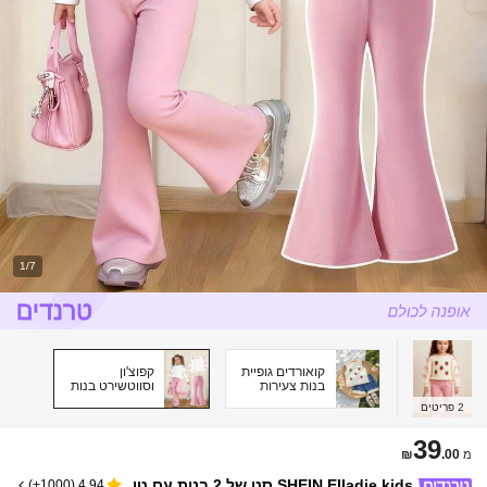
1/7
קואורדים גופיית
קפוצ'ון
בנות צעירות
וסווטשירט בנות
צעירות
2
פריטים
39
₪
.00
מ
SHEIN Elladie kids סט של 2 בנות עם טו
)
1000+
(
4.94