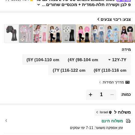
פ לבן וקשירה תלת-ממדית + מכנסיים שחורים
מתרחבים, טופ שחור עם מספר פפיונות ורודי
ם, מכנסיים אופנתיים בצבע פוקסיה מתרחבים, אוו
ירה מתוקה ומסוגננת, מתאימה לחזרה לבית הספר,
צבע: ריבוי צבעים
טיולים, סגנון רחוב
מידה
5Y
(104-110 cm)
4Y
(98-104 cm)
12Y
-
7Y
7Y
(116-122 cm)
6Y
(110-116 cm)
מדריך המידות
כמות:
משלוח ל
Israel
משלוח חינם
זמן אספקה ​​משוער:
7-11 ימי עסקים