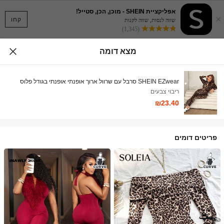
אפליקציית SHEIN - מוכן, הכן, סטייל!
×
קחו
שווה לנסות, שווה לקנות
(1,345)
מצא דומה
SHEIN EZwear סרבל עם שרוול ארוך אופנתי אופנתי בגודל פלוס
ריבוי צבעים
₪23.40
פריטים דומים