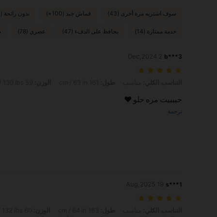
سوف اشتريه مرة أخرى (43)
قماش جيد (100+)
بدون رائحة (100+)
خدمة ممتازة (14)
يحافظ على الدفء (47)
عصري (78)
ص
2 Dec,2024
b***3
التناسب الكلي: مناسب, طول: 161 cm / 63 in, الوزن: 59 kg / 130 lbs, لون: متعدد الألوان, مقاس: S
التناسب الكلي:
مناسب
طول:
161 cm / 63 in
الوزن:
59 kg / 130 lbs
حبببيت مره حلو ❤️
ترجمة
19 Aug,2025
s***1
التناسب الكلي: مناسب, طول: 163 cm / 64 in, الوزن: 60 kg / 132 lbs, الوركين: 82 cm / 32 in, الخصر: 67 cm / 26 in, تمثال نصفي: 77 cm / 30 in, لون: متعدد الألوان, مقاس: M
التناسب الكلي:
مناسب
طول:
163 cm / 64 in
الوزن:
60 kg / 132 lbs