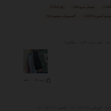
توصيل سريع (29)
رائع (100+)
حيح للصورة (500+)
اكسسورات مفقودة (14)
لون:
متعدد الألوان
مقاس:
S
مفيد (3)
الوركين:
82 cm / 32 in
الخصر:
67 cm / 26 in