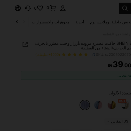
0
0
لابس داخلية، وملابس نوم
أحذية
مجوهرات واكسسوارات
الصحة & الجمال
SHEIN EZwear جاكيت قصيرة مزودة بأزرار وجيب مطرز بالحرف
 الخريف/الشتاء من القطيفة
SKU: sz230502307
(1000+ تعليقات)
39
₪
.0
PRICE AND AVAILABIL
 مجاني
تعدد الألوان
US المقاس