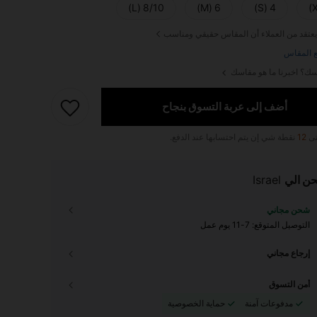
8/10 (L)
6 (M)
4 (S)
يعتقد من العملاء أن المقاس حقيقي ومناسب
 المقاس
ك؟ اخبرنا ما هو مقاسك
أضف إلى عربة التسوق بنجاح
تى
12
نقطة شي إن يتم احتسابها عند الدفع.
ن الي
Israel
شحن مجاني
التوصيل المتوقع:
7-11 يوم عمل
إرجاع مجاني
أمن التسوق
مدفوعات آمنة
حماية الخصوصية