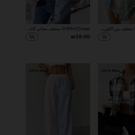
4
SHEIN EZwear معطف من الكوردروي مع لوحة حرفية على الكتف في موسم الخريف/الشتاء
SHEIN EZwear معطف نسائي كاجوال بتصميم كتل اللون بياقة وجيوب وأكمام طويلة من القطيفة البنفسجية، طول عادي، معطف قطيفة نسائي للخريف والشتاء
₪39.00