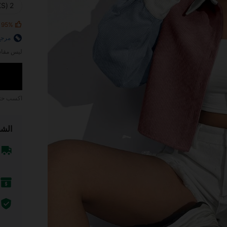
2 (XS)
95%
مرجع
ليس مقاس
اكسب ح
الشح