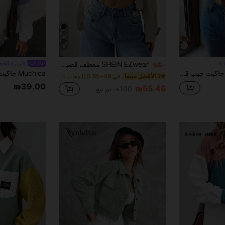
5
SHEIN EZwear معطف قصير بياقة مفرودة وأزرار أمامية وأكمام طويلة للنساء، للاستخدام اليومي العادي في فصلي الخريف والشتاء
#أميرة الحظ
%6-
EMERY ROSE جاكيت جيب قلاب منخفض الاكتاف قصير نسيج قطن
2# الأفضل مبيعا
في 49~65 ILS معاطف الخندق النسائية
₪39.00
₪55.46
100+. تم بيع