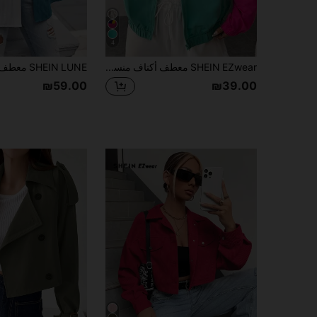
4
SHEIN EZwear معطف أكتاف منسدلة بسحاب ذو ألوان متباينة للربيع والشتاء
₪59.00
₪39.00