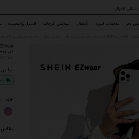
 نسائي كاجوال
Use up and down arrow keys to البحث الأخير and البحث والعثور. Press Enter to select.
بس بحر
مقاسات كبيرة
الأطفال
الملابس الرجالية
المنزل والمعيشة
م
/
ائية
SHEIN EZwear جاكيت قصيرة مزودة بأزرار وجيب مطرز بالحرف في موسم الخريف/الشتاء من القطيفة
في موسم
0979020
0
ITY
تبدأ من
شحن
لون:
م
مقاس