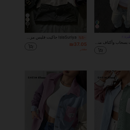
6
يرة
IslaSuriya جاكيت فليس مزخرفة بطباعة شعار الأزهار بطراز Y2K، جاكيت رياضية كاجوال أنيقة بسحاب وأكمام طويلة ضيقة الحجم للنساء، مناسبة للسفر والخارج، هدية
%5-
Muchica جاكيت بسحاب وأكتاف منسدلة بتصميم كتل لونية للخريف/الشتاء
₪37.05
مقدر