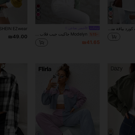
10
SHEIN LUNE معطف كورد بياقة منسدلة للخياطة والقص للموسم الخريفي/الشتوي
#أخضر نعناعي
Modelyn جاكيت جيب قلاب منخفض الاكتاف نسيج قطن
%15-
₪49.00
₪41.65