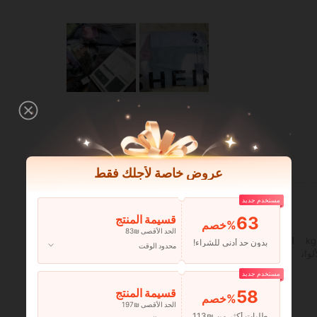
مفيد (0)
عروض خاصة لأجلك فقط
مستخدم جديد
63
قسيمة المنتج
‎%
الحد الأقصى ₪83
الخصر:
60 cm / 24 in
شكل الجسم:
مثلث
بدون حد أدنى للشراء!
محدود الوقت
لوان
مقاس:
S
مستخدم جديد
58
قسيمة المنتج
‎%
الحد الأقصى ₪197
طلبات أكثر من ₪113