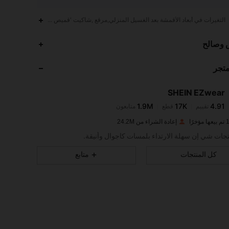
التغيرات في أبعاد الأقمشة بعد الغسيل المنزلي,مرقع ,شاكيت 'قميص وجاكيت'
1.9M
17K
4.91
 وصالح
متجر
1.9M
17K
4.91
SHEIN EZwear
1.9M
17K
4.91
تقييم
قطع
متابعون
t***4
تم دفع
منذ 1 يوم
رًا
إعادة الشراء من 24.2M
1.9M
17K
4.91
تجات شي إن سهلة الارتداء بلمسات كاجوال وأنيقة.
كل المنتجات
متابع
1.9M
17K
4.91
1.9M
17K
4.91
1.9M
17K
4.91