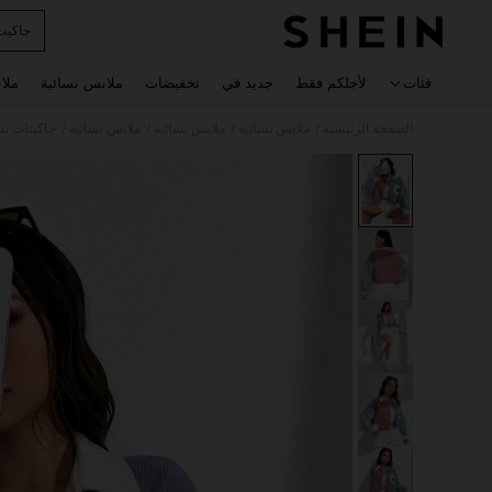
جاكيت
 navigate search
فئات
لأجلكم فقط
جديد في
تخفيضات
ملابس نسائية
ملا
/
/
/
/
الصفحة الرئيسية
ملابس نسائية
ملابس نسائية
ملابس نسائية
جاكيتات نس