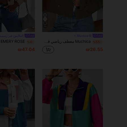
14
Muchica
#ملابس غير رسمية
Muchica معطف رياضي قصير مُنسوج بلون أخضر عسكري للنساء في فصلي الخريف والشتاء
%4-
%55-
₪47.04
₪26.55