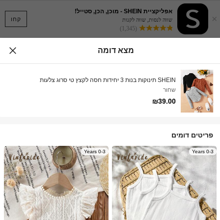
אפליקציית SHEIN - מוכן, הכן, סטייל!
×
קחו
שווה לנסות, שווה לקנות
(1,345)
מצא דומה
SHEIN תינוקות בנות 3 יחידות חסה לקצץ טי סרוג צלעות
שחור
₪39.00
פריטים דומים
0-3 Years
0-3 Years