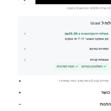
9
נקודות SHEIN המחושבות בקופה.
וח ל
Israel
משלוח חינם(הזמנות ≥ ₪35.00)
זמן אספקה ​​משוער:
7-11 ימי עסקים
החזרות בחינם
אבטחת קניות
תשלומים בטוחים
הגנת הפרטיות
עמידות צבע לכביסה,שרוך ניגודי,צווארון וי
1.1M
19K
4.93
 כושר
החנות
1.1M
19K
4.93