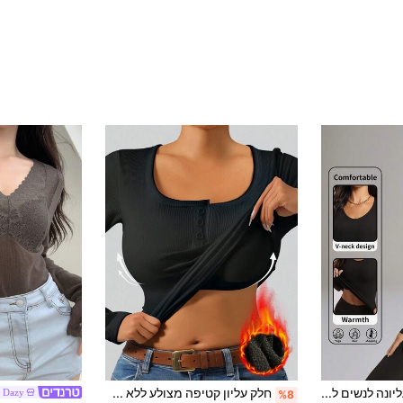
1 יחידה חולצה עליונה לנשים לסתיו/חורף, מבד מוברש עבה, צוואון V, שרוול ארוך, סריג פסים, צבע חלק, קז'ואל ורב-שימושית, עם שוליים מעוגלים, גזרה צמודה ומחמיאה, שכבת בסיס ליוגה ומעיל חיצוני
חלק עליון קטיפה מצולע ללא תפרים, 2 ב-1 עם גביע מובנה, כפתור לחיצה קדמי, שרוול ארוך, שחור, סתיו/חורף
Dazy
%8