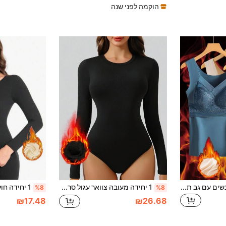
הוקמה לפני שנה
3 חבילות סתיו/חורף נשים עם גב תחרה, חימום מהיר, תחתונים עבים וחמים, חולצה צמודה, תחתונים חמים, מחממים
1 יחידה מעובה צוואר עגול סרבל Slim Fit עם שרוול ארוך לסתיו/חורף
%8
%8
₪17.48
₪26.68