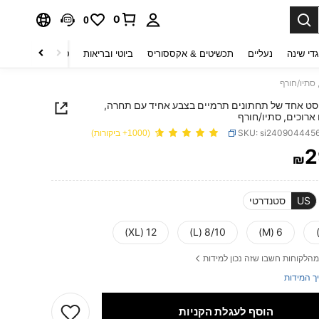
0
0
די שינה
נעליים
תכשיטים & אקססוריס
ביוטי ובריאות
טקסטיל לבית
ט
SHEI סט אחד של תחתונים תרמיים בצבע אחיד עם תחרה,
 ארוכים, סתיו/חורף
SKU: si240904445
(1000+ ביקורות)
2
₪
PRICE AND AVAILABIL
US
סטנדרטי
12 (XL)
8/10 (L)
6 (M)
מהלקוחות חשבו שזה נכון למידות
ך המידות
הוסף לעגלת הקניות