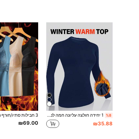
1 יחידה חולצה עליונה חמה לנשים עם בטנה תרמית, מברשת, בצבע כחול נייבי, צווארון עגול, שרוול ארוך, גזרה צמודה, לסתוו/חורף
%8
₪69.00
₪35.88