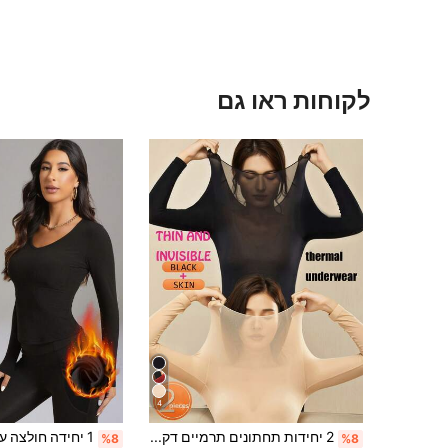
לקוחות ראו גם
4
2 יחידות תחתונים תרמיים דקים במיוחד ללא תפרים לנשים - גופייה רכה ונוחה עם צווארון עגול ושרוול ארוך, מתאימה כאביזר פנימי ופיג'מה, בד איכותי, קל משקל ונושם, אידיאלי לשכבות
%8
%8