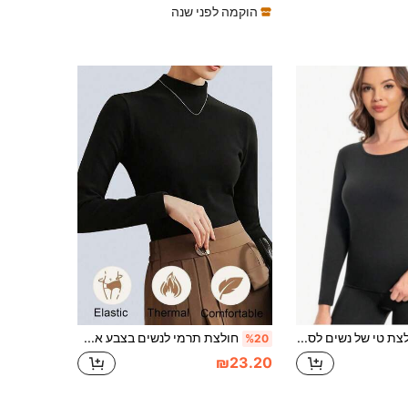
הוקמה לפני שנה
1 יחידה חולצת טי של נשים לסתיו/חורף עם בטנת פליז, צווארון עגול, שרוול ארוך, גזרה צמודה, לבישה יומית קז'ואל לבית, שכבה תחתונה, צבע אחיד רב-שימושי
חולצת תרמי לנשים בצבע אחיד עם צווארון גבוה, חולצת T חמה לחורף עם צווארון חצי גבוה ושרוול ארוך, תרמי ארוך אלסטי, שכבת בסיס צמודה, הלבשה פנימית מחבקת גוף למעיל, בטנה בסגנון מערבי. חולצת שכבת בסיס לנשים בשחור וחום
%20
₪23.20