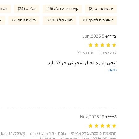
ירכש מחדש (3)
קאפ בגודל מלא (25)
אלגנט (24)
חג ההו
אאוטפיט לחורף (9)
ממש קול (100+)
רצועה נוחה (7)
אב
5 Jun,2025
e***2
צבע: שחור, מידה: XL
צבע:
שחור
מידה:
XL
تيجي بلوزه لحال اعجبتني حركة اليد
תרגם
19 Nov,2025
z***3
התאמה כוללת: גודל אמיתי, גובה: 170 cm / 67 in, מִשׁקָל: 67 kg / 148 lbs, מָתנַיִם: 105 cm / 41 in, מוֹתֶן: 77 cm / 30 in, חָזֶה: 95 cm / 37 in, צבע: שחור, מידה: M
התאמה כוללת:
גודל אמיתי
גובה:
170 cm / 67 in
מִשׁקָל:
67 kg / 148 lbs