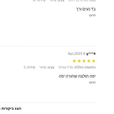
חָזֶה:
95 cm / 37 in
צבע:
שחור
מידה:
M
בד נעים ורך
תרגם
6 Apr,2025
g***6
התאמה כוללת: גודל אמיתי, צבע: שחור, מידה: S
התאמה כוללת:
גודל אמיתי
צבע:
שחור
מידה:
S
יפה חולצה שחורה יפה
תרגם
הצג ביקורות נ