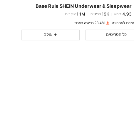
Base Rule SHEIN Underwear & Sleepwear
1.1M
19K
4.93
דירוג
פריטים
עוקבים
r***r
שילם
לפני יום אחד
23.4M רכישה חוזרת
1.1M
19K
4.93
כל הפריטים
עוקב
1.1M
19K
4.93
1.1M
19K
4.93
1.1M
19K
4.93
1.1M
19K
4.93
1.1M
19K
4.93