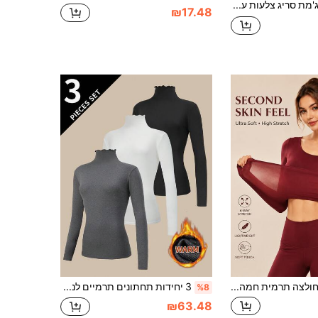
DAZY פיג'מת סריג צלעות עם תחרה מנוגדת וגימור צדפות
₪17.48
חולצה תרמית חמה לנשים עם שרוול ארוך וצווארון עגול, גזרה צמודה, רכה וגמישה, טכנולוגיית ייצור חום, שכבה בסיסית לחורף
3 יחידות תחתונים תרמיים לנשים עם שרוולים ארוכים, צווארון גולף, גימור תחרה, חולצות בסיס, סתיו/חורף
%8
₪63.48