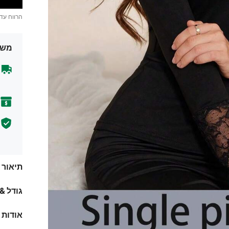
הרווח עד
משל
תיאור
גודל &
אודות 