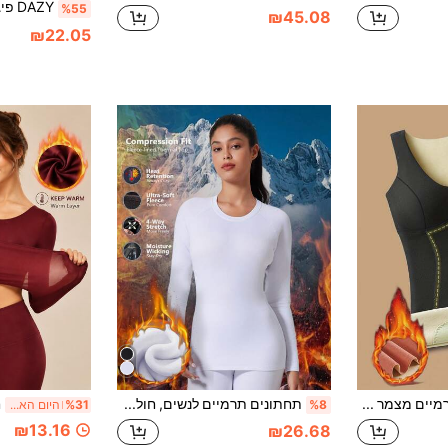
%55
₪45.08
₪22.05
1pc תחתונים תרמיים מצמר בצבע אחיד, גופייה חמה לנשים עם צווארון עגול, מתאים לסתיו/חורף
תחתונים תרמיים לנשים, חולצת בסיס חמה עם בטנה תרמית לסתיו/חורף, מתאימה לספורט בחיק הטבע, סקי, ציד, מזג אוויר קר, התחממות
%8
%31
היום האחרון
₪13.16
₪26.68