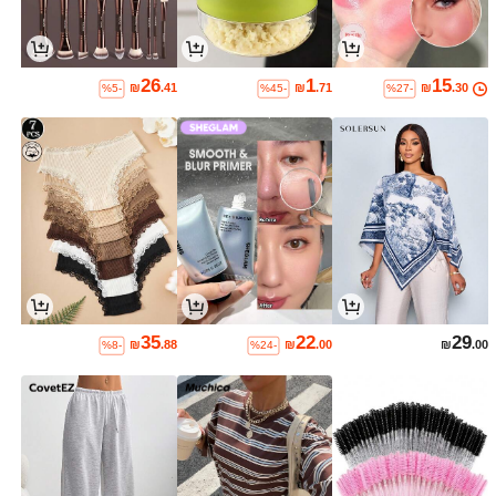
26
1
15
₪
.41
₪
.71
₪
.30
%5-
%45-
%27-
35
22
29
₪
.88
₪
.00
₪
.00
%8-
%24-