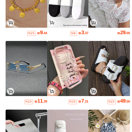
9
3
29
₪
.44
₪
.37
₪
.00
%15-
%9-
11
7
49
₪
.39
₪
.31
₪
.56
%15-
%15-
%15-