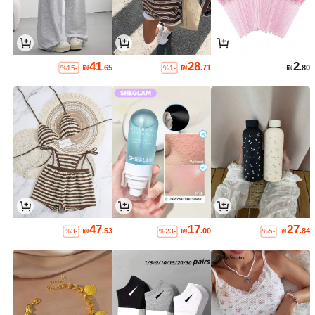
41
28
2
₪
.65
₪
.71
₪
.80
%15-
%1-
47
17
27
₪
.53
₪
.00
₪
.84
%3-
%23-
%5-