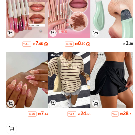
7
8
3
₪
.65
₪
.10
₪
.30
%60-
%26-
7
24
28
₪
.14
₪
.65
₪
.71
%15-
%15-
%1-
1
0