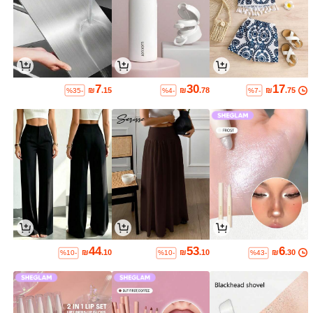
7
30
17
₪
.15
₪
.78
₪
.75
%35-
%4-
%7-
44
53
6
₪
.10
₪
.10
₪
.30
%10-
%10-
%43-