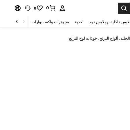
0
0
لابس داخلية، وملابس نوم
أحذية
مجوهرات واكسسوارات
الصحة & الجمال
لجليد، ألواح التزلج، خوذات لوح التزلج