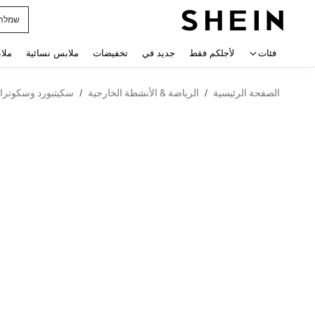
horts
 navigate search
فئات
لأجلكم فقط
جديد في
تخفيضات
ملابس نسائية
ملا
الصفحة الرئيسية
الرياضة & الأنشطة الخارجية
سكيتبورد وسكوترا
/
/