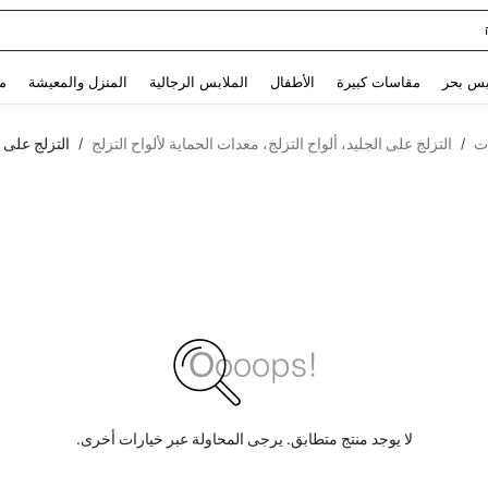
Glowmode Biker S
Use up and down arrow keys to البحث الأخير and البحث والعثور. Press Enter to select.
بس بحر
مقاسات كبيرة
الأطفال
الملابس الرجالية
المنزل والمعيشة
م
ت
التزلج على الجليد، ألواح التزلج، معدات الحماية لألواح التزلج
التزلج على ا
/
/
لا يوجد منتج متطابق. يرجى المحاولة عبر خيارات أخرى.