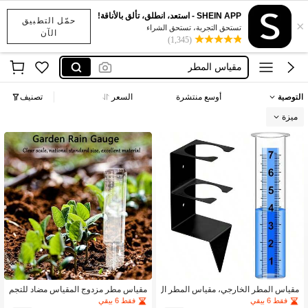
SHEIN APP - استعد، انطلق، تألق بالأناقة!
حمّل التطبيق
×
addidass
تستحق التجربة، تستحق الشراء
الآن
(1,345)
rain gauge
مقياس المطر
pluviometro medidor de chuva
التوصية
أوسع منتشرة
السعر
تصنيف
wind meter
ميزة
addidass
rain gauge
مقياس المطر الخارجي، مقياس المطر ال
مقياس مطر مزدوج المقياس مضاد للتجم
خارجي بسعة 7 بوصات، مع دعامة من الفو
د 9.81 بوصة، 120 مم/5.0 بوصة، مناسب
فقط 6 بيقي
فقط 6 بيقي