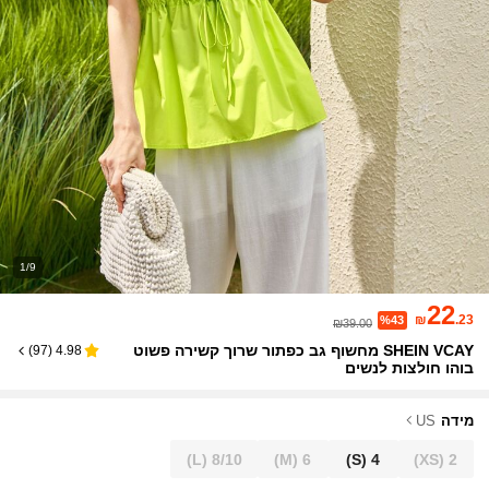
1/9
22
₪
.23
%43
₪39.00
SHEIN VCAY מחשוף גב כפתור שרוך קשירה פשוט
)
97
(
4.98
בוהו חולצות לנשים
מידה
US
(L)
8/10
(M)
6
(S)
4
(XS)
2