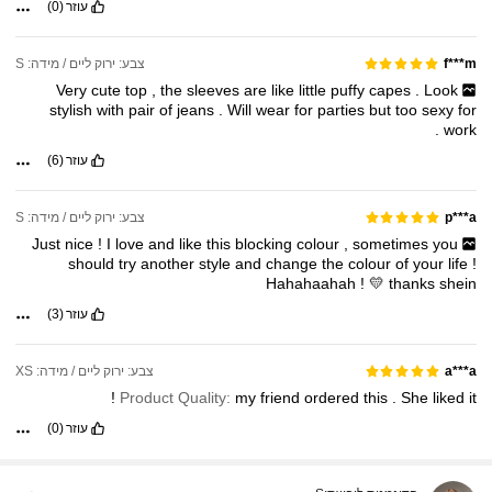
עוזר
(0)
צבע: ירוק ליים / מידה: S
f***m
Very
cute
top
,
the
sleeves
are
like
little
puffy
capes
.
Look
stylish
with
pair
of
jeans
.
Will
wear
for
parties
but
too
sexy
for
.
work
עוזר
(6)
צבע: ירוק ליים / מידה: S
p***a
Just
nice
!
I
love
and
like
this
blocking
colour
,
sometimes
you
should
try
another
style
and
change
the
colour
of
your
life
!
Hahahaahah
!
💛
thanks
shein
עוזר
(3)
צבע: ירוק ליים / מידה: XS
a***a
!
Product Quality:
my
friend
ordered
this
.
She
liked
it
עוזר
(0)