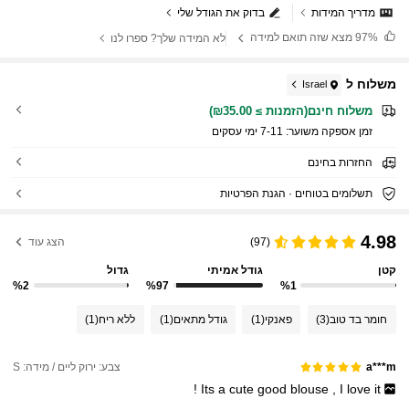
מדריך המידות
בדוק את הגודל שלי
97%
מצא שזה תואם למידה
לא המידה שלך? ספרו לנו
משלוח ל
Israel
משלוח חינם(הזמנות ≥ ₪35.00)
זמן אספקה ​​משוער:
7-11 ימי עסקים
החזרות בחינם
תשלומים בטוחים · הגנת הפרטיות
4.98
(97)
הצג עוד
קטן
גודל אמיתי
גדול
%2
%97
%1
חומר בד טוב
(3)
פאנקי
(1)
גודל מתאים
(1)
ללא ריח
(1)
צבע: ירוק ליים / מידה: S
a***m
!
Its
a
cute
good
blouse
,
I
love
it