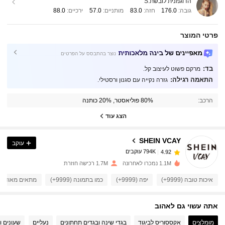
הדוגמנית לובשת:
S
גובה:
176.0
חזה:
83.0
מותניים:
57.0
ירכיים:
88.0
פרטי המוצר
מאפיינים של בינה מלאכותית
נוצר בהתבסס על הפרטים
בד:
מרקם פשוט לעיצוב קל.
התאמה רגילה:
גזרה נקייה עם סגנון ורסטילי.
794K עוקבים
4.92
הרכב:
80% פוליאסטר, 20% כותנה
הצג עוד
794K עוקבים
4.92
SHEIN VCAY
עוקב
794K עוקבים
4.92
t***1
שילם
לפני יום אחד
1.1M נמכרו לאחרונה
1.7M רכישה חוזרת
794K עוקבים
4.92
איכות טובה (9999+)
יפה (9999+)
כמו בתמונה (9999+)
מתאים מאוד (9999+)
אתה עשוי גם לאהוב
794K עוקבים
4.92
מומלצים
אקססוריס לביגוד
בגדי שינה ובגדים תחתונים
נעליים
שעונים ו