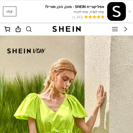
אפליקציית SHEIN - מוכן, הכן, סטייל!
×
קחו
שווה לנסות, שווה לקנות
(1,345)