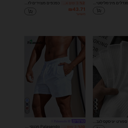
סנדלים מינימליסטיים לגברים עם סוליה עבה ועיצוב אחיזה, מידה גדולה, אביב-קיץ
כפכפים מצוירים לזוג, סנדלים מצחיקים לגברים, סנדלי דינוזאור עבים, כפכפים לבית לגברים ולנשים, סנדלים עבים, כפכפים לבית EVA לכל עונות השנה
%2
3 ימים אחרונים
₪43.71
משוער
12
10
40/30/24 גרבי ספורט יוניסקס לגברים, סתיו/חורף/נשים, אנטי-בקטריאליים, רכים, שחור/לבן, עמידים לריח
Palasendo
Palasendo מכנסי ים לגברים עם פסים אנכיים, מותן עם שרוך, מכנסי חוף לחופשה
%10
3 ימים אחרונים