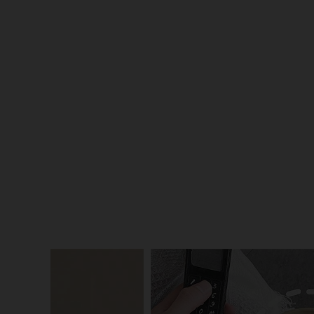
275
15
4.83
275
15
4.83