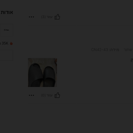
אודות 
עוזר (3)
35K נמכרו לאחרונה
שחור
מידה:
CN42-43
ה
עוזר (0)