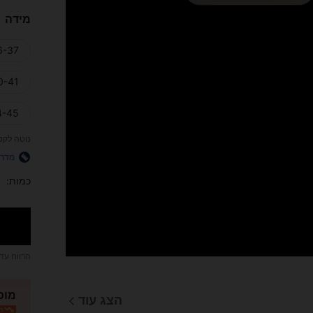
מידה
-37)
-41)
-45)
נוטה לקט
מדרי
כמות:
הרווח עד
מוכר
הצג עוד
המ