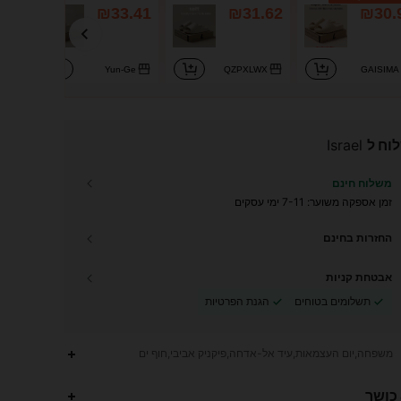
.02
₪33.41
₪31.62
₪30.
e
Yun-Ge
QZPXLWX
GAISIMA
וח ל
Israel
משלוח חינם
זמן אספקה ​​משוער:
7-11 ימי עסקים
החזרות בחינם
אבטחת קניות
תשלומים בטוחים
הגנת הפרטיות
משפחה,יום העצמאות,עיד אל-אדחה,פיקניק אביבי,חוף ים
275
15
4.83
 כושר