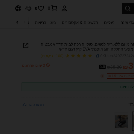
0
0
די שינה
נעליים
תכשיטים & אקססוריס
ביוטי ובריאות
טקסטיל לבית
ט
רימיום ללא ריח לנשים, סולייה רכה לבית חדר אמבטיה
י החלקה, זוג אופנתי EVA קיץ דגם חדש
SKU: sx240727242
(100+ ביקורות)
3
3 ימים אחרונים
₪
%5
₪38.20
PRICE AND AVAILABIL
ית של ₪1.91
וח חינם
בז'
תמונה גדולה