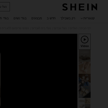
נעלי ב
 navigate search
קטגוריות
רק בשבילך
חדש ב
מבצעים
בגדי נשים
בגדי ח
/
/
/
/
דף הבית
נעליים
נעלי גברים
נעלי בית לגברים
כפכפי פרימיום ללא ריח לנשים
Video