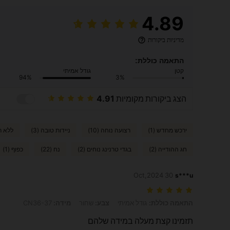
4.89
מדיניות ביקורות
התאמה כוללת:
קטן
גודל אמיתי
94%
3%
הצג ביקורות מקומיות
4.91
ירכש מחדש (1)
רצועה נוחה (10)
ניידות טובה (3)
ללא רע
חג ההודייה (2)
בגדי טרנינג נוחים (2)
נח (22)
כפוף (1)
30 Oct,2024
s***u
התאמה כוללת: גודל אמיתי, צבע: שחור, מידה: CN36-37
התאמה כוללת:
גודל אמיתי
צבע:
שחור
מידה:
CN36-37
תזמינו קצת מעלה במידה שלהם