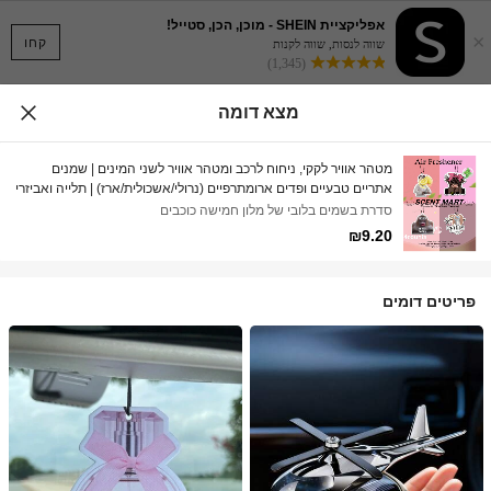
אפליקציית SHEIN - מוכן, הכן, סטייל!
×
קחו
שווה לנסות, שווה לקנות
(1,345)
מצא דומה
מטהר אוויר לקקי, ניחוח לרכב ומטהר אוויר לשני המינים | שמנים
אתריים טבעיים ופדים ארומתרפיים (נרולי/אשכולית/ארז) | תלייה ואביזרי
אוורור לשימוש כפול | עמיד לאורך זמן 60-90 יום | מסיר ריחות ומטהר
סדרת בשמים בלובי של מלון חמישה כוכבים
אוויר | מתאים לרכב, לבית, לארון ולחדר אמבטיה | עיצוב מצויר | ניחוח
₪9.20
ייחודי | מתנה יצירתית
פריטים דומים