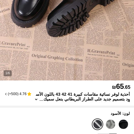
1/6
65
₪
.65
أحذية لوفر نسائية مقاسات كبيرة 41 42 43 باللون الأس
)
500+
(
4.76
ود بتصميم جديد على الطراز البريطاني بنعل سميك
أحذية زي JK الياباني للمدرسة مضادة للانزلاق تزيد
الطول أحذية لوفر بكعب عالي
لون: الأسود