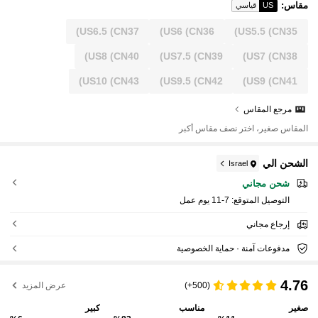
مقاس
:
US
قياسي
US6.5
(CN37)
US6
(CN36)
US5.5
(CN35)
US8
(CN40)
US7.5
(CN39)
US7
(CN38)
US10
(CN43)
US9.5
(CN42)
US9
(CN41)
مرجع المقاس
المقاس صغير، اختر نصف مقاس أكبر
الشحن الي
Israel
شحن مجاني
التوصيل المتوقع:
7-11 يوم عمل
إرجاع مجاني
مدفوعات آمنة · حماية الخصوصية
4.76
(500+)
عرض المزيد
صغير
مناسب
كبير