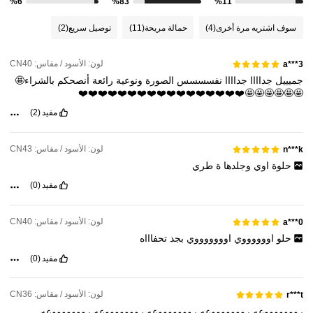
%6
%83
%11
سوف اشتريه مرة أخرى
(4)
حمالة مريحة
(11)
توصيل سريع
(2)
لون: الأسود / مقاس: CN40
a***3
جميييل
جداااا
جداااا
نفسسسس
الصورة
ونوعية
رائعة
أنصحكم
بالشراء🤩
🤩🤩🤩🤩🤩🤩❤️❤️❤️❤️❤️❤️❤️❤️❤️❤️❤️❤️❤️❤️❤️❤️❤️
مفيد
(2)
لون: الأسود / مقاس: CN43
n***k
حلوة
اوي
وجلدها
ة
طري
مفيد
(0)
لون: الأسود / مقاس: CN40
a***0
حلو
اووووووي
اوووووووي
بجد
تحفاااه
مفيد
(0)
لون: الأسود / مقاس: CN36
r***t
روووووووعه
روووووووعه
روووووووعه
روووووووعه
روووووووعه