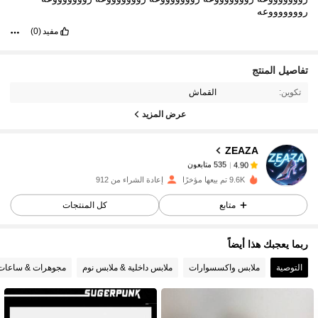
روووووووعه
مفيد
(0)
535 متابعون
4.90
تفاصيل المنتج
تكوين:
القماش
535 متابعون
4.90
عرض المزيد
ZEAZA
535 متابعون
4.90
y***s
تم دفع
منذ 1 يوم
9.6K تم بيعها مؤخرًا
إعادة الشراء من 912
535 متابعون
4.90
متابع
كل المنتجات
ربما يعجبك هذا أيضاً
535 متابعون
4.90
التوصية
ملابس واكسسوارات
ملابس داخلية & ملابس نوم
مجوهرات & ساعات
535 متابعون
4.90