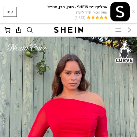
אפליקציית SHEIN - מוכן, הכן, סטייל!
×
קחו
שווה לנסות, שווה לקנות
(1,345)