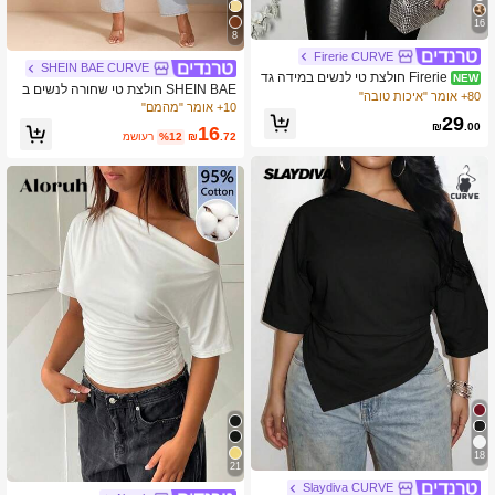
16
8
Firerie CURVE
SHEIN BAE CURVE
Firerie חולצת טי לנשים במידה גד
NEW
SHEIN BAE חולצת טי שחורה לנשים ב
ולה בצבע אחיד עם שוליים אסימטריים,
80+ אומר "איכות טובה"
מידה גדולה עם שרוולים קצרים וכתפיים
10+ אומר "מהמם"
קמטות וצווארון אסימטרי, שרוול קצר
29
חשופות
₪
.00
16
.72
₪
%12
משוער
18
21
Slaydiva CURVE