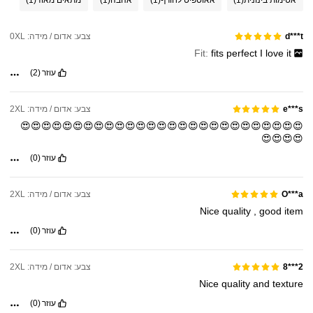
אטימות בינונית
(1)
אאוטפיט לחורף
(1)
אהבה
(1)
מתאים מאוד
(1)
צבע: אדום / מידה: 0XL
d***t
Fit:
fits
perfect
I
love
it
עוזר
(2)
צבע: אדום / מידה: 2XL
e***s
😍😍😍😍😍😍😍😍😍😍😍😍😍😍😍😍😍😍😍😍😍😍😍😍😍😍😍
😍😍😍😍
עוזר
(0)
צבע: אדום / מידה: 2XL
O***a
Nice
quality
,
good
item
עוזר
(0)
צבע: אדום / מידה: 2XL
2***8
Nice
quality
and
texture
עוזר
(0)