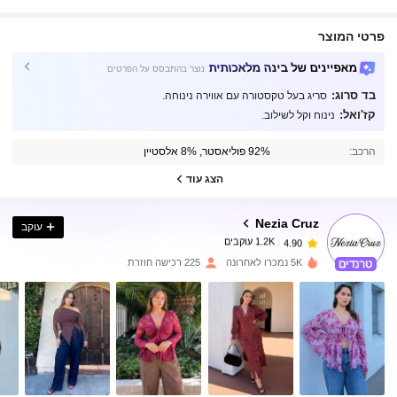
פרטי המוצר
מאפיינים של בינה מלאכותית
נוצר בהתבסס על הפרטים
בד סרוג:
סריג בעל טקסטורה עם אווירה נינוחה.
קז'ואל:
נינוח וקל לשילוב.
1.2K עוקבים
4.90
הרכב:
92% פוליאסטר, 8% אלסטיין
1.2K עוקבים
4.90
הצג עוד
Nezia Cruz
עוקב
1.2K עוקבים
4.90
s***h
שילם
לפני יום אחד
5K נמכרו לאחרונה
225 רכישה חוזרת
1.2K עוקבים
4.90
1.2K עוקבים
4.90
1.2K עוקבים
4.90