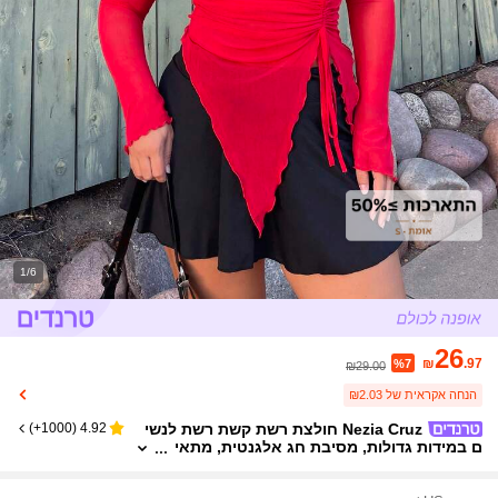
1/6
26
₪
.97
%7
₪29.00
הנחה אקראית של ₪2.03
Nezia Cruz חולצת רשת קשת רשת לנשי
)
1000+
(
4.92
ם במידות גדולות, מסיבת חג אלגנטית, מתאי
מה ליום הולדת וליום האהבה