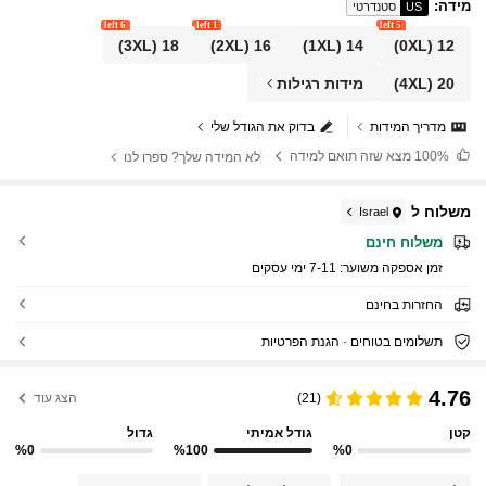
רד, נסיעות, עסקי קז'ואל, חוף, חופשה, תה אחר הצהר
מידה
:
US
סטנדרטי
יים, רחוב, מינימליסטי, וינטג', אוסטרלי, פנאי, בוהמי,
6 left
1 left
5 left
חופשת אי, אביב קיץ, חדש
(3XL)
18
(2XL)
16
(1XL)
14
(0XL)
12
20
(4XL)
מידות רגילות
מדריך המידות
בדוק את הגודל שלי
100%
מצא שזה תואם למידה
לא המידה שלך? ספרו לנו
משלוח ל
Israel
משלוח חינם
זמן אספקה ​​משוער:
7-11 ימי עסקים
החזרות בחינם
תשלומים בטוחים · הגנת הפרטיות
4.76
(21)
הצג עוד
קטן
גודל אמיתי
גדול
%0
%100
%0