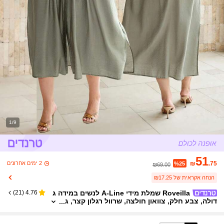
1/9
51
2 ימים אחרונים
₪
.75
%25
₪69.00
הנחה אקראית של ₪17.25
Roveilla שמלת מידי A-Line לנשים במידה ג
)
21
(
4.76
דולה, צבע חלק, צוואון חולצה, שרוול רגלון קצר, ג
זרה רפויה, קפלים מקדימה, פתיחה מקדימה עם כ
פתורים, ירוק צבאי, אלגנטית, רטרו צרפתי, רשמי, מש