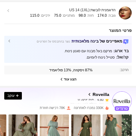
הדוגמנית לובשת:
US 14 (1XL)
גובה:
174.0
חזה:
98.0
מותניים:
75.0
ירכיים:
115.0
פרטי המוצר
מאפיינים של בינה מלאכותית
נוצר בהתבסס על הפרטים
בד ארוג:
מרקם בעל מבנה עם סגנון נינוח.
קז'ואל:
סטייל נינוח ליומיום.
90K עוקבים
4.80
הרכב:
87% ויסקוזה, 13% פוליאמיד
90K עוקבים
4.80
הצג עוד
Roveilla
עוקב
90K עוקבים
4.80
o***l
שילם
לפני יום אחד
330K נמכרו לאחרונה
78K רכישה חוזרת
90K עוקבים
4.80
90K עוקבים
4.80