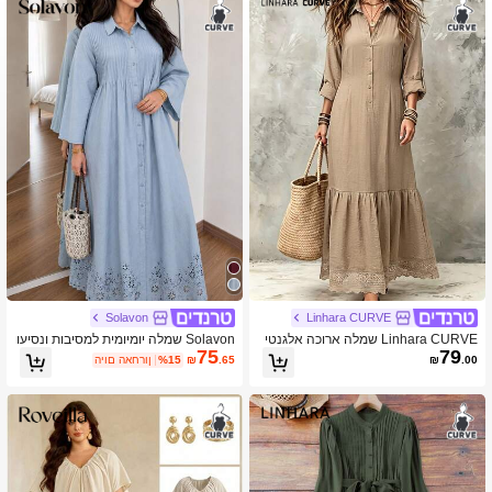
Solavon
Linhara CURVE
Linhara CURVE שמלה ארוכה אלגנטי
Solavon שמלה יומיומית למסיבות ונסיעו
75
79
ת ויומיומית לסתיו במידה גדולה
ת לנשים במידה גדולה, צבע אחיד, מקפל
.00
₪
.65
₪
%15
היום האחרון
ת