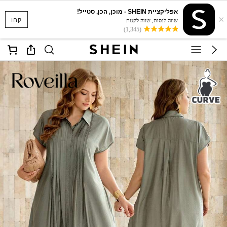
אפליקציית SHEIN - מוכן, הכן, סטייל!
×
קחו
שווה לנסות, שווה לקנות
(1,345)