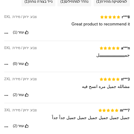
לוגיסטיקה מהירה
(1)
נהדר למתחילים
(1)
נייד בצורה נוחה
(1)
צבע: ירוק / מידה: 0XL
r***8
Great
product
to
recommend
it
עוזר
(1)
צבע: ירוק / מידה: 0XL
a***n
جميييييييييييييييييييييل
עוזר
(0)
צבע: ירוק / מידה: 2XL
n***3
مشالله
جميل
مره
انسح
فيه
עוזר
(2)
צבע: ירוק / מידה: 3XL
m***7
جميل
جميل
جميل
جميل
جميل
جميل
جداً
جداً
עוזר
(2)