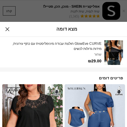
אפליקציית SHEIN - מוכן, הכן, סטייל!
×
קחו
שווה לנסות, שווה לקנות
(1,345)
מצא דומה
GlowEve CURVE חולצת עבודה מינימליסטית עם כתף עירונית,
מידות גדולות לנשים
שחור
₪29.00
פריטים דומים