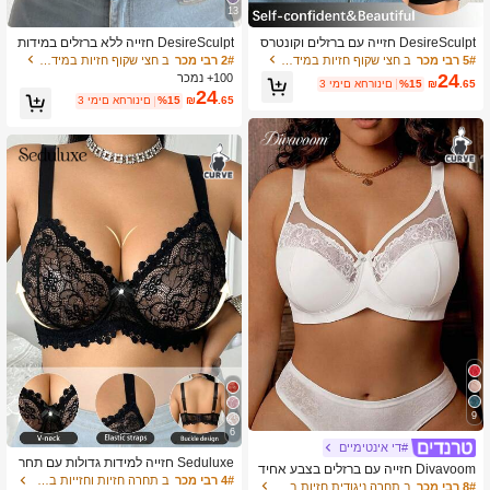
13
10K עוקבים
4.72
DesireSculpt חזייה עם ברזלים וקונטרס
DesireSculpt חזייה ללא ברזלים במידות
ט תחרה למידות גדולות אחת
גדולות עם תחרה וטלאים
5# רבי מכר
ב חצי שקוף חזיות במידות גדולות
2# רבי מכר
ב חצי שקוף חזיות במידות גדולות
24
100+ נמכר
.65
₪
%15
3 ימים אחרונים
10K עוקבים
4.72
24
.65
₪
%15
3 ימים אחרונים
9
6
#די אינטימיים
Seduluxe חזייה למידות גדולות עם תחר
Divavoom חזייה עם ברזלים בצבע אחיד
ה שקופה ועם ברזלים, מידה אחת, עם הר
4# רבי מכר
ב תחרה חזיות וחזייות במידות גדולות
מידות גדולות, תחרה מנוגדת
8# רבי מכר
ב תחרה ניגודית חזיות במידות גדולות