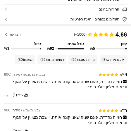
החזרות בחינם
תשלומים בטוחים · הגנת הפרטיות
4.66
(1000+)
הצג עוד
קטן
גודל אמיתי
גדול
%3
%92
%5
ירכש מחדש
(8)
ניידות טובה
(25)
רצועה נוחה
(26)
מתנה
(30)
צבע: ירוק מנטה / מידה: 90C
n***i
חזייה
נהדרת,
פעם
שניה
שאני
קונה
אותה.
יושבת
מצויין
על
הגוף
ונראית
מליון
דולר
בייבי
עוזר
(1)
צבע: משמש / מידה: 90C
n***i
חזייה
נהדרת,
פעם
שניה
שאני
קונה
אותה.
יושבת
מצויין
על
הגוף
ונראית
מליון
דולר
בייבי
עוזר
(0)