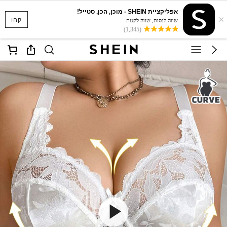
אפליקציית SHEIN - מוכן, הכן, סטייל!
×
קחו
שווה לנסות, שווה לקנות
(1,345)