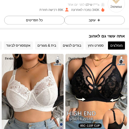
f***a
שילם
לפני יום אחד
340K נמכרו לאחרונה
89K רכישה חוזרת
10K עוקבים
4.72
עוקב
כל הפריטים
אתה עשוי גם לאהוב
10K עוקבים
4.72
מומלצים
ספורט וחוץ
בגדים לנשים
בית & מגורים
אקססוריס לביגוד
10K עוקבים
4.72
10K עוקבים
4.72
10K עוקבים
4.72
10K עוקבים
4.72