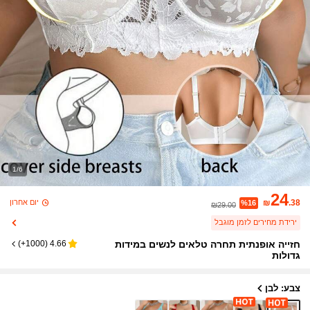
1/6
24
יום אחרון
₪
.38
%16
₪29.00
ירידת מחירים לזמן מוגבל
חזייה אופנתית תחרה טלאים לנשים במידות
)
1000+
(
4.66
גדולות
צבע: לבן