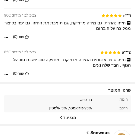
צבע: לבן / מידה: 90C
n***i
חזיה
נהדרת,
גם
מידה
מדוייקת,
גם
תומכת
את
החזה,
גם
יפה
בקיצור
ממליצה
עליה
בחום
עוזר
(0)
צבע: לבן / מידה: 85C
a***2
חזיה
סופר
איכותית
המידה
מדוייקת
.
מחזיקה
טוב
יושבת
טוב
על
הגוף
,
הבד
שלה
נעים
עוזר
(0)
פרטי המוצר
10K עוקבים
4.72
חומר:
בד סרוג
הרכב:
95% פוליאסטר, 5% אלסטיין
10K עוקבים
4.72
הצג עוד
Snowous
10K עוקבים
4.72