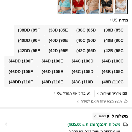
מידה
US
38DD
(85F)
38D
(85E)
38C
(85D)
38B
(85C)
40DD
(90F)
40D
(90E)
40C
(90D)
40B
(90C)
42DD
(95F)
42D
(95E)
42C
(95D)
42B
(95C)
44DD
(100F)
44D
(100E)
44C
(100D)
44B
(100C)
46DD
(105F)
46D
(105E)
46C
(105D)
46B
(105C)
48DD
(110F)
48D
(110E)
48C
(110D)
48B
(110C)
מדריך המידות
בדוק את הגודל שלי
92%
מצא שזה תואם למידה
משלוח ל
Israel
משלוח חינם(הזמנות ≥ ₪35.00)
זמן אספקה ​​משוער:
7-11 ימי עסקים