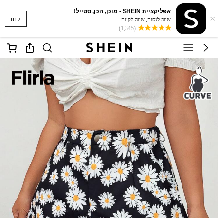
אפליקציית SHEIN - מוכן, הכן, סטייל!
×
קחו
שווה לנסות, שווה לקנות
(1,345)