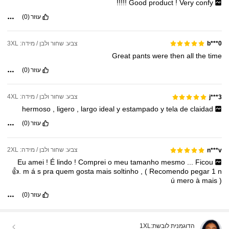
!!!!!
Good
product
!
Very
confy
עוזר
(0)
צבע: שחור ולבן / מידה: 3XL
b***0
Great
pants
were
then
all
the
time
עוזר
(0)
צבע: שחור ולבן / מידה: 4XL
j***3
hermoso
,
ligero
,
largo
ideal
y
estampado
y
tela
de
claidad
עוזר
(0)
צבע: שחור ולבן / מידה: 2XL
n***v
Eu
amei
!
É
lindo
!
Comprei
o
meu
tamanho
mesmo
...
Ficou
👍.
m
á
s
pra
quem
gosta
mais
soltinho
,
(
Recomendo
pegar
1
n
ú
mero
à
mais
)
עוזר
(0)
הדוגמנית לובשת:
1XL