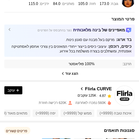
גובה:
173.0
חזה:
105.0
מותניים:
84.0
ירכיים:
115.0
פרטי המוצר
מאפיינים של בינה מלאכותית
נוצר בהתבסס על הפרטים
בד ארוג:
מרקם בעל מבנה עם סגנון נינוח.
כיסים, רוכסן:
עיצובי כיסים בייצור ייחודי המאזנים בין צורכי אחסון לאסתטיקה
אופנתית, ומשתלבים בצורה מושלמת בכל אירוע.
125K עוקבים
4.87
הרכב:
100% פוליאסטר
הצג עוד
125K עוקבים
4.87
Flirla CURVE
עוקב
125K עוקבים
4.87
3***c
שילם
לפני יום אחד
560K נמכרו לאחרונה
620K רכישה חוזרת
125K עוקבים
איכות טובה (9999+)
ממש קול (9999+)
יפה (9999+)
מתאים מאוד (9999+)
4.87
סגנונות תואמים
פריטים קשורים
125K עוקבים
4.87