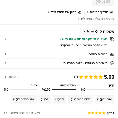
(4XL)
20
מדריך המידות
בדוק את הגודל שלי
לא המידה שלך? ספרו לנו
משלוח ל
Israel
משלוח חינם(הזמנות ≥ ₪35.00)
זמן אספקה ​​משוער:
7-11 ימי עסקים
החזרות בחינם
תשלומים בטוחים · הגנת הפרטיות
5.00
(7)
הצג עוד
קטן
גודל אמיתי
גדול
%0
%100
%0
עובי נכון
(1)
מספיק ארוך
(1)
יפה
(1)
נח
(1)
משוחרר מידי
(1)
צבע: שחור ולבן / מידה: 1XL
p***1