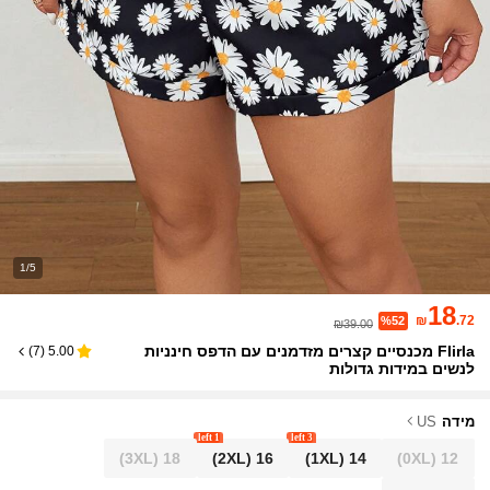
1/5
18
₪
.72
%52
₪39.00
Flirla מכנסיים קצרים מזדמנים עם הדפס חינניות
)
7
(
5.00
לנשים במידות גדולות
מידה
US
1 left
3 left
(3XL)
18
(2XL)
16
(1XL)
14
(0XL)
12