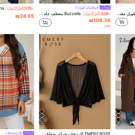
#مقاسات كبيرة
%15-
آخر 2 ساعة أيام
BrightlyHer كارديجان طويل مفتوح من الأمام للنساء مقاس كبير، محبوك بطبعة، بياقة على شكل حرف V وأكمام 3/4، مع حزام، ملابس خارجية كاجوال للخروج، موضة خريف 2026
Buzzelle معطف جلد فضفاض أساسي للمرأة كبيرة الحجم، جاكيت جلد كبيرة الحجم ذات أكمام طويلة وأزرار مزدوجة، جاكيت جلد عالية الجودة من البولي يوريثان
%16-
آخر 3 ساعة أيام
₪24.65
₪108.36
مقدر
14
4
EMERY ROSE كارديجان شبكي شفاف بأكمام نصفية خفيف الوزن للشاطئ/العطلات للمرأة بمقاسات كبيرة أنيقة من التطريز
Rosumi