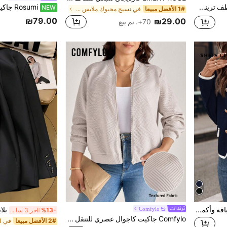
Vionelle معطف ترينش فضفاض بلون أحادي مقاس كبير الحجم
NEW
1# الأفضل مبيعا
في نسيج محبوك ملابس خارجية بمقاسات كبيرة
₪79.00
₪29.00
70+. تم بيع
SHEIN Clasi معطف كاجوال بياقة وأكمام طويلة مزدوج الصدر للنساء ذوات الحجم الكبير في فصل الخريف
Comfylo
%13-
آخر 3 ساعة أيام
Comfylo جاكيت كاجوال عصري للتنقل اليومي بلون موحد وملمس بارز مقاس كبير
2# الأفضل مبيعا