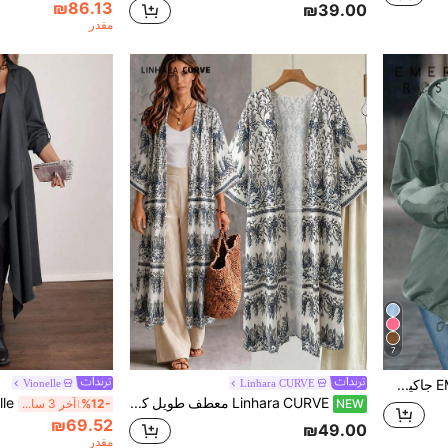
₪86.13
₪39.00
مقدر
7
EMERY ROSE جاكيت ذات غطاء رأس بتصميم كاجوال بلون أحادي
Linhara CURVE
Vionelle
Linhara CURVE معطف طويل كاجوال مطبوع للنساء بمقاسات كبيرة، مناسب للعطلات والخروجات
NEW
%12-
آخر 3 ساعة أيام
₪69.52
₪49.00
مقدر