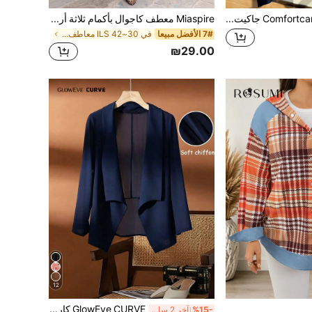
Comfortcana جاكيت قصير خفيف الوزن ونسيج بارز بمقاس كبير للصيف والخريف/الشتاء
Miaspire معطف كاجوال بأكمام ثلاثة أرباع وأمام مفتوح من نسيج جاكارد للنساء ذوات الحجم الكبير في فصلي الخريف والشتاء
7# الأفضل مبيعا
في 30~42 ILS معاطف بمقاسات كبيرة
₪29.00
12
GlowEve CURVE كارديجان نسائي كاجوال من الشيفون قابل للتنفس مقاس كبير
%15-
آخر 2 ساعة أيام