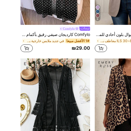
6
Comfylo
Rosumi معطف كاجوال بلون أحادي للمقاسات الكبيرة للمعلمين في فصل الخريف
Comfylo كارديجان صيفي رقيق بأكمام طويلة منقط بنقاط مفتوح من الأمام مقاس كبير
في 8~30 ILS معاطف بمقاسات كبيرة
1# الأفضل مبيعا
في جديد ملابس خارجية بمقاسات كبيرة
₪29.00