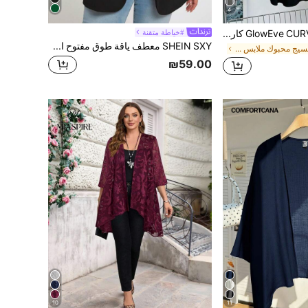
4
GlowEve CURVE كارديجان نسائي مقاس كبير بلون موحد كاجوال متعدد الاستخدامات، مناسب للارتداء في المنزل
#خياطة متقنة
SHEIN SXY معطف ياقة طوق مفتوح امامي مقاس كبير
في نسيج محبوك ملابس خارجية بمقاسات كبيرة
₪59.00
10
11