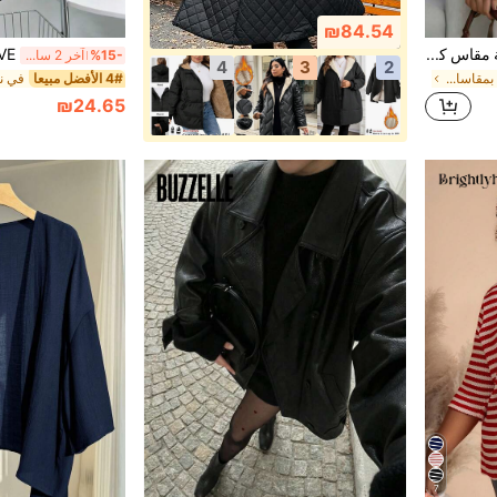
₪84.54
جاكيت نسائية مقاس كبير بلون موحد وياقة على شكل حرف V وأكمام طويلة، جاكيت خفيف الوزن بزر واحد، مناسب للمكتب والمنزل والارتداء اليومي، الربيع والخريف والشتاء وجميع الفصول
%15-
آخر 2 ساعة أيام
4
3
2
في جديد معاطف بمقاسات كبيرة
4# الأفضل مبيعا
₪24.65
7