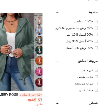
حشوة
100% البوليس
تر
50% ريش بط صغير و 50% ري
ش
90% أسفل %10 ريش
70% أسفل %30 ريش
90% ريش %10 أسفل
مرونة القماش
غير متمدد
متمدد طفيف
مرونة متوسطة
متمدد عالي
%7-
آخر 3 ساعة أيام
₪45.57
شفاف
مقدر