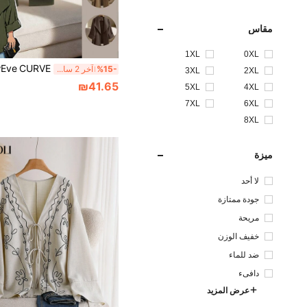
مقاس
1XL
0XL
%15-
آخر 2 ساعة أيام
3XL
2XL
₪41.65
5XL
4XL
7XL
6XL
8XL
ميزة
لا أحد
جودة ممتازة
مريحة
خفيف الوزن
ضد للماء
دافىء
عرض المزيد