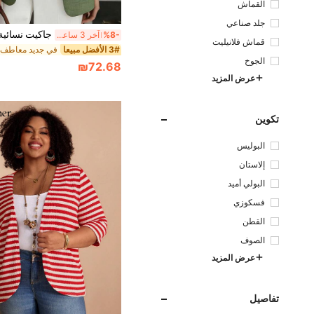
القماش
جلد صناعي
%8-
آخر 3 ساعة أيام
قماش فلانيليت
3# الأفضل مبيعا
الجوخ
₪72.68
عرض المزيد
تكوين
البوليس
تر
إلاستان
البولي أميد
فسكوزي
القطن
الصوف
عرض المزيد
تفاصيل