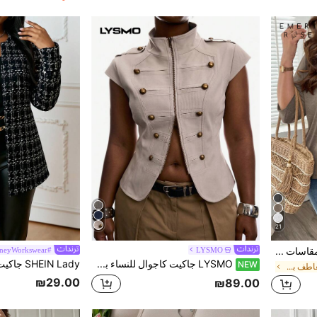
21
EMERY ROSE ملابس عطلة بمقاسات كبيرة للنساء كارديجان بلون موحد وحافة غير متماثلة جاكيت كاجوال للمنتجع
LYSMO
neyWorkswear#
LYSMO جاكيت كاجوال للنساء بمقاس كبير مع أزرار وسحاب وأكمام مغطاة
NEW
في 8~30 ILS معاطف بمقاسات كبيرة
₪29.00
₪89.00