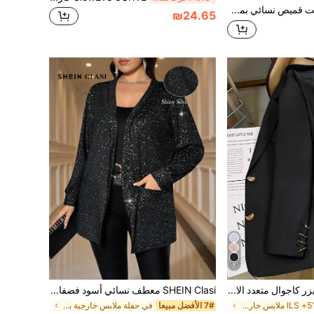
Rosumi جاكيت قميص نسائي بمقاسات كبيرة بنقشة مربعات وألوان متباينة مع غطاء رأس وأكمام طويلة وأزرار، كاجوال للخروج اليومي، معطف شتوي خارجي، موضة خريف 2026
₪24.65
7
بلايزر كاجوال متعدد الاستخدامات للارتداء اليومي للنساء ذوات الحجم الكبير، أحادي الصدر، بلون واحد، مناسب للربيع
SHEIN Clasi معطف نسائي أسود فضفاض كبير الحجم بأكمام طويلة مصنوع من قماش لامع مطبوع عليه بالختم الساخن، جيب، مريح وناعم وبراق
7# الأفضل مبيعا
في حفلة ملابس خارجية بمقاسات كبيرة
في 51+ ILS ملابس خارجية بمقاسات كبيرة