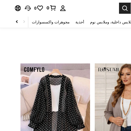
0
0
لابس داخلية، وملابس نوم
أحذية
مجوهرات واكسسوارات
الصحة & الجمال