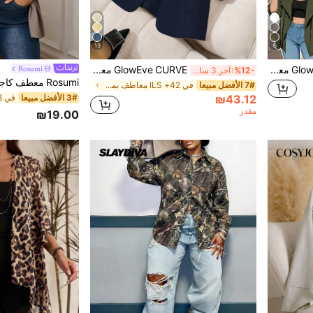
13
6
GlowEve CURVE معطف رياضي كاجوال بياقة مطوية للنساء ذوات الحجم الكبير
GlowEve CURVE معطف مريح للنساء ذوات الحجم الكبير بياقة واسعة وأكمام طويلة باللون الأحادي
Rosumi
%12-
آخر 3 ساعة أيام
7# الأفضل مبيعا
في 42+ ILS معاطف بمقاسات كبيرة
3# الأفضل مبيعا
₪43.12
مقدر
₪19.00