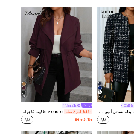
6
7
Vionelle
OldMo
SHEIN Lady جاكيت بدلة نسائي أنيق بطبعة مربعات مفتوح من الأمام مقاس كبير، ملابس صيفية للنساء، فساتين صيفية للنساء، ملابس عطلات للنساء، ملابس شاطئ للنساء، فستان ضيفة زفاف للنساء، فساتين عيد ميلاد للنساء، ملابس عمل كاجوال بطبعة فهد للنساء، ملابس عيد ميلاد للنساء، ملابس 4 يوليو للنساء، ملابس خريفية للنساء، ملابس خريف للنساء، جاكيتات، ملابس معلمات للنساء، جاكيت تويد للنساء، جاكيت تويد مقاس كبير للنساء، بليزر تويد للنساء، بليزر مكتب للنساء، جاكيت تويد للنساء
Vionelle جاكيت كاجوال بخصر عريض بحبل ربط، لون سادة، مقاس كبير، موديل خريفي
%15-
آخر 2 ساعة أيام
₪50.15