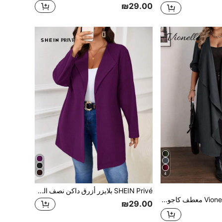
₪29.00
4
SHEIN Privé بلايزر أزرق داكن نصف الطول كاجوال للمرأة البدينة للارتداء اليومي
Vionelle معطف كاجوال طويل مع ياقة مائلة للمرأة المقاسات الكبيرة، كارديجان طويل للنساء
₪29.00