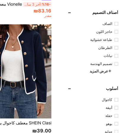
%16-
آخر 3 ساعة أيام
₪83.16
أصناف التصميم
مقدر
الصاف
حاجز اللون
طباعة عشوائية
الطرطان
نباتات
تصميم الهندسة
عرض المزيد
أسلوب
كاجوال
أنيقة
حفلة
بوهو
₪39.00
جذابة