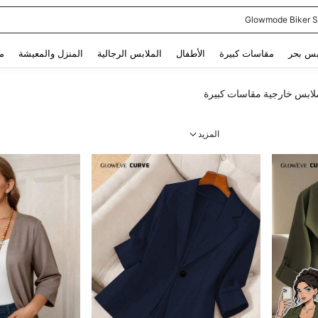
ن
Use up and down arrow keys to البحث الأخير and البحث والعثور. Press Enter to select.
بس بحر
مقاسات كبيرة
الأطفال
الملابس الرجالية
المنزل والمعيشة
م
لابس خارجية مقاسات كبيرة
المزيد