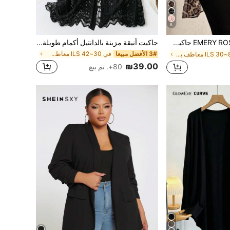
8
EMERY ROSE جاكيت يومي بنمط فهد مطبوع بمقاس زائد للأزياء
جاكيت أنيقة مزينة بالدانتيل أكمام طويلة مقاس كبير الحجم
3# الأفضل مبيعا
في 30~42 ILS معاطف بمقاسات كبيرة
في 8~30 ILS معاطف بمقاسات كبيرة
₪39.00
80+. تم بيع