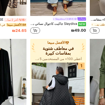
CosyJoli كارديجان مطرز للنساء بمقاسات كبيرة، جاكيت أبيض أنيق لحفلة العزوبية وضيفة الزفاف، بلوزة بأكمام طويلة وربطة أمامية، معطف خريف/شتاء
Slaydiva CURVE
%15-
آخر 2 ساعة أيام
Slaydiva جاكيت كاجوال نسائي بمقاس كبير بنمط أغصان وأكمام طويلة وفتحة صدر واحدة
NEW
في 42+ ILS معاطف بمقاسات كبيرة
8# الأفضل مبيعا
₪49.00
₪24.65
الأفضل مبيعا
في معاطف شتوية
بمقاسات كبيرة
أعطى 100+ من المستخدمين 5 نجوم
1