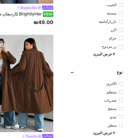
الجيب
BrightlyHer
سستة
NEW
بازرارأمامية
₪49.00
الزر
حزام
زر مزدوج
عرض المزيد
نوع
الأخرى
منتظم
صدريات
منتفخ
تيدي
مبطن
عرض المزيد
Vionelle