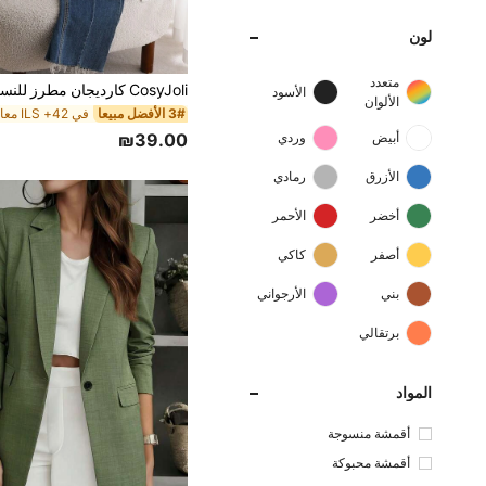
لون
متعدد
الأسود
الألوان
3# الأفضل مبيعا
أبيض
وردي
₪39.00
الأزرق
رمادي
أخضر
الأحمر
أصفر
كاكي
بني
الأرجواني
برتقالي
المواد
أقمشة منسوجة
أقمشة محبوكة