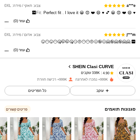
צבע: חאקי / מידה: 0XL
a***e
Fit:
Perfect
fit
.
I
love
it
😀
😍
❤️
😄
♥️
💕
😀
😍
❤️
😄
♥️
עוזר
(0)
338K עוקבים
4.90
צבע: אדום / מידה: 0XL
j***m
🤗🤗🤪🤗🤪🤗😑🤪😑🤨😶😶🤨😏🤐🤭🤭🤐😶😜😶😜
עוזר
(0)
338K עוקבים
4.90
SHEIN Clasi CURVE
338K עוקבים
4.90
999K+ נמכרו לאחרונה
999K+ רכישה חוזרת
עוקב
כל הפריטים
338K עוקבים
4.90
סגנונות תואמים
פריטים קשורים
338K עוקבים
4.90
338K עוקבים
4.90