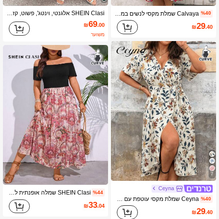
SHEIN Clasi אלגנטי, וינטג', פשוט, קז'ואל, רב-תכליתי, אופנת נשים, חמה להפליא, בד עם קפלים, קישוט פפיון, מותן אלסטי, עיצוב מכפלת מתרחבת, שמלה שחורה במידות גדולות, מתאימה לאביב, קיץ, סתיו
Calvaya שמלת מקסי לנשים במידות גדולות עם צווארון מרובע וקשירה פרחונית עם שסע במותניים
%40
69
29
₪
.00
₪
.40
משוער
7
Ceyna
SHEIN Clasi שמלה אופנתית לנשים במידות גדולות עם הדפס נייר כסף אוף כתף, אביב/קיץ
%44
Ceyna שמלת מקסי עוטפת עם חגורה והדפס כולל, מידה גדולה, תסריס נשים לחג המולד
%40
33
₪
.04
29
₪
.40