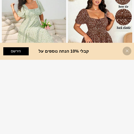
קבלי 10% הנחה נוספים על
הוסף לעגלת הקניות
הירשם
%40 הנחה!
10
Solflare
Solflare שמלה קז'ואל עם הדפס פרחוני וקשירה בחזית לנשים במידות גדולות, אביב/קיץ
%40
SHEIN Clasi שמלה אופנתית, אלגנטית ורומנטית, פרחונית, עם צווארון פפיון, שסוף גבוה ושרוולים נפוחים, מידות גדולות לנשים, אביב/קיץ
%40
35
35
₪
.40
₪
.40