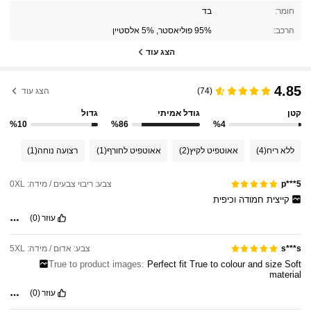
חומר:
בד
הרכב:
95% פוליאסטר, 5% אלסטיין
הצג עוד
4.85
(74)
הצג עוד
קטן
גודל אמיתי
גדול
%10
%86
%4
ללא ריח
(4)
אאוטפיט לקיץ
(2)
אאוטפיט לחורף
(1)
רצועה נוחה
(1)
צבע: ריבוי צבעים / מידה: 0XL
p***5
קייצית
חמודה
וכיפית
עוזר
(0)
צבע: אדום / מידה: 5XL
s***s
True to product images:
Perfect
fit
True
to
colour
and
size
Soft
material
עוזר
(0)