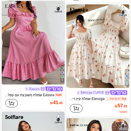
9
16
Easura
Elenzga CURVE
Easura שמלת משובצת עם קפלים במידות גדולות וצווארון מרובע
%40
Elenzga שמלת קיץ ריזורט קז'ואל עם צווארון מרובע לנשים במידות גדולות
%2
ימים אחרונים 1
41
₪
.40
57
₪
.82
משוער