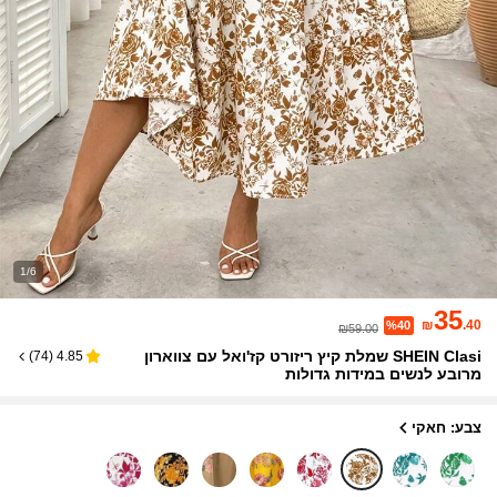
1/6
35
₪
.40
%40
₪59.00
SHEIN Clasi שמלת קיץ ריזורט קז'ואל עם צווארון
)
74
(
4.85
מרובע לנשים במידות גדולות
צבע: חאקי