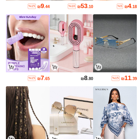
9
53
4
%15
%10
%5
₪
.44
₪
.10
₪
.18
11
Rustia
Rustia חולצת טריקו קז'ואל עם טלאים ב
צבע אחיד לנשים במידות גדולות
1# רבי מכר
ב קָבוּעַ בנוסף, גודל חולצות
7
300+ נמכר
Franclia חולצה ארוכת שרוולים עם הדפ
38
.61
₪
%1
משוער
90+ נמכר
ס פפיון קדמי לנשים במידות גדולות, קז'וא
ל יומיומי
33
%15
₪
.15
7
8
11
%15
%15
₪
.65
₪
.80
₪
.39
4