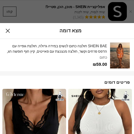
אפליקציית SHEIN - מוכן, הכן, סטייל!
×
קחו
שווה לנסות, שווה לקנות
(1,345)
מצא דומה
SHEIN BAE חולצה כתום לנשים במידה גדולה, חולצת גופייה עם
הדפס פרחים וקשר, חולצה מנצנצת עם פאייטים, קיץ חוף חופשה חג,
לבוש אלגנטי למסיבות
כתום
₪59.00
פריטים דומים