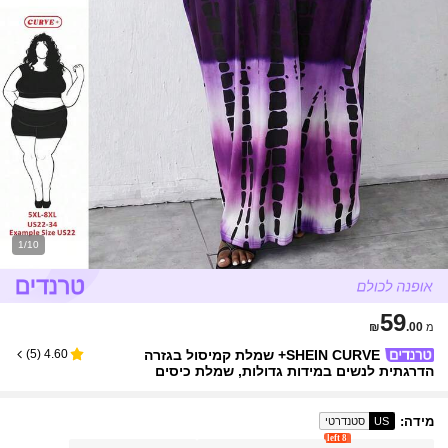
1/10
59
₪
.00
מ
SHEIN CURVE+ שמלת קמיסול בגזרה
)
5
(
4.60
הדרגתית לנשים במידות גדולות, שמלת כיסים
מידה
:
US
סטנדרטי
8 left