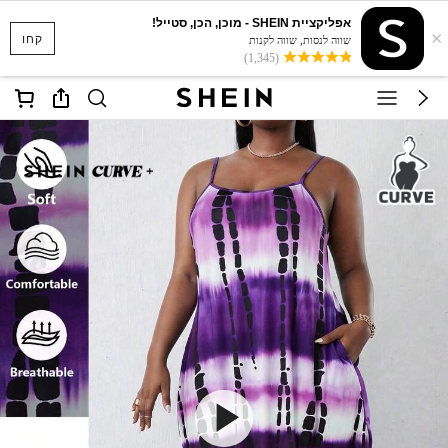
אפליקציית SHEIN - מוכן, הכן, סטייל!
×
קחו
שווה לנסות, שווה לקנות
(1,345)