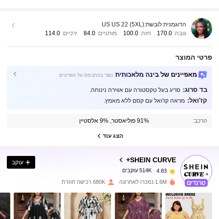
הדוגמנית לובשת:
US US 22 (5XL)
גובה:
170.0
חזה:
100.0
מותניים:
84.0
ירכיים:
114.0
פרטי המוצר
מאפיינים של בינה מלאכותית
נוצר בהתבסס על הפרטים
בד סרוג:
סריג בעל טקסטורה עם אווירה נינוחה.
קז'ואל:
מראה קז'ואל עם קסם ללא מאמץ.
514K עוקבים
4.83
הרכב:
91% פוליאסטר, 9% אלסטיין
514K עוקבים
4.83
הצג עוד
SHEIN CURVE+
עוקב
514K עוקבים
4.83
k***5
שילם
לפני יום אחד
1.6M נמכרו לאחרונה
680K רכישה חוזרת
514K עוקבים
4.83