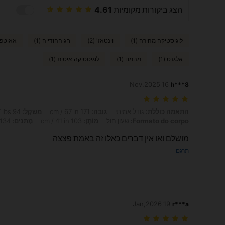
הצג ביקורות מקומיות
4.61
לוגיסטיקה מהירה (1)
וינטאז' (2)
חג ההודייה (1)
אאוטפיט
אלגנט (1)
מהמם (1)
לוגיסטיקה איטית (1)
16 Nov,2025
h***8
התאמה כוללת: גודל אמיתי, גובה: 171 cm / 67 in, מִשׁקָל: 94 kg / 207 lbs, חָזֶה: 123 cm / 48.4 in, Formato do corpo: שעון חול, מוֹתֶן: 103 cm / 41 in, מָתנַיִם: 134 cm / 53 in, צבע: כהה שטוף, מידה: 2XL
התאמה כוללת:
גודל אמיתי
גובה:
171 cm / 67 in
מִשׁקָל:
94 kg / 207 lbs
Formato do corpo:
שעון חול
מוֹתֶן:
103 cm / 41 in
מָתנַיִם:
134 cm / 53 in
מושלם ואו אין דברים כאלו זה באמת פצצה
תרגם
19 Jan,2026
r***a