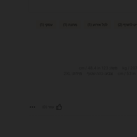
 לחורף (2)
לכל אירוע (1)
מתנה (1)
עסקי (1)
חָזֶה:
123 cm / 48.4 in
צבע:
כהה שטוף
מידה:
2XL
עוזר (0)