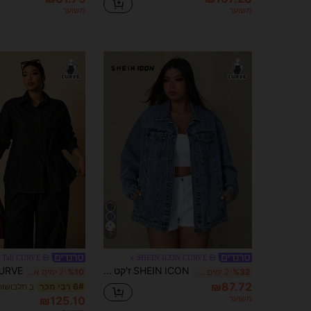
משוער
משוער
7
 Tall CURVE
SHEIN ICON CURVE
SHEIN ICON ז'קט ג'ינס קז'ואל רפוי עם שרוולים ארוכים לנשים במידות גדולות, חזה יחיד
%32
2 ימים אחרונים
%10
2 ימים אחרונים
₪87.72
6# רבי מכר
משוער
₪125.10