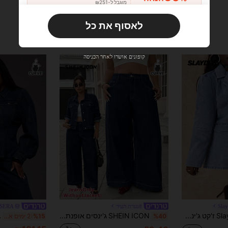
מוגבל ל-₪251
הזמנות ₪356+
מוגבל בזמן
לאסוף את כל
משתמש חדש
33
קופון מוצר
%הנחה
מוגבל ל-₪270
קופונים אושרו לאחר הכניסה
הזמנות ₪486+
מוגבל בזמן
משתמש חדש
31
קופון מוצר
%הנחה
מוגבל ל-₪539
הזמנות ₪745+
מוגבל בזמן
Sla
#נערת העיר
SERA
Slaydiva ז'קט ג'ינס אלגנטי עם חזית כפתורים ושרוולים ארוכים במידות גדולות
SHEIN ICON ג'ינסים אופנתיים וג'ינסים רב-תכליתיים במידות גדולות, מותן גבוה, קז'ואל
%40
%15
2 ימים אחרונים