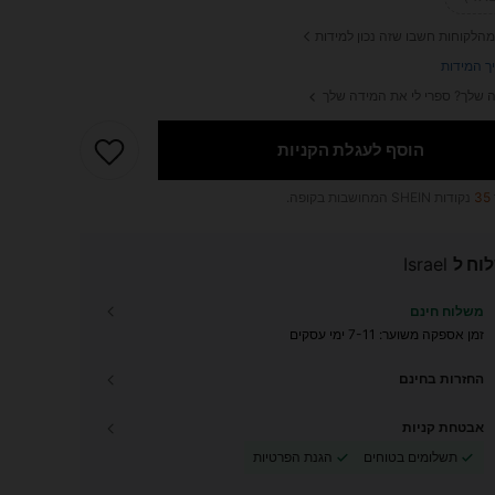
מהלקוחות חשבו שזה נכון למידות
ך המידות
 שלך? ספרי לי את המידה שלך
הוסף לעגלת הקניות
35
נקודות SHEIN המחושבות בקופה.
וח ל
Israel
משלוח חינם
זמן אספקה ​​משוער:
7-11 ימי עסקים
החזרות בחינם
אבטחת קניות
תשלומים בטוחים
הגנת הפרטיות