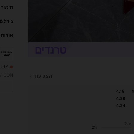
תיאור
גודל &
אודות 
1.4M נמכרו לאחרונה
הצג עוד
ה
4.18
4.36
4.24
גדול
2%