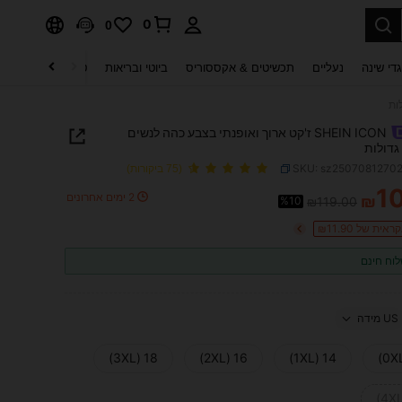
0
0
די שינה
נעליים
תכשיטים & אקססוריס
ביוטי ובריאות
טקסטיל לבית
ט
SHEIN ICON ז'קט ארוך ואופנתי בצבע כהה לנשים
גדולות
SKU: sz2507081270
(75 ביקורות)
1
2 ימים אחרונים
₪
%10
₪119.00
PRICE AND AVAILABIL
ית של ₪11.90
וח חינם
US מידה
18 (3XL)
16 (2XL)
14 (1XL)