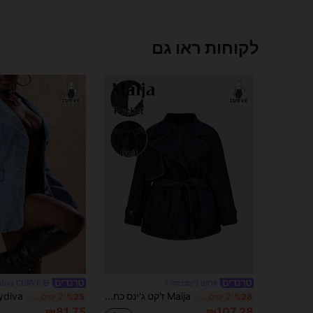
לקוחות ראו גם
#ז'קט ג'ינס כהה
ydiva CURVE
Maija ז'קט ג'ינס כחול כהה במידות גדולות, מעיל טרנץ' אלגנטי עם חגורת פפיון, ז'קט סתיו צרפתי אלגנטי
%28
2 ימים אחרונים
%25
2 ימים אחרונים
₪81.75
₪107.28