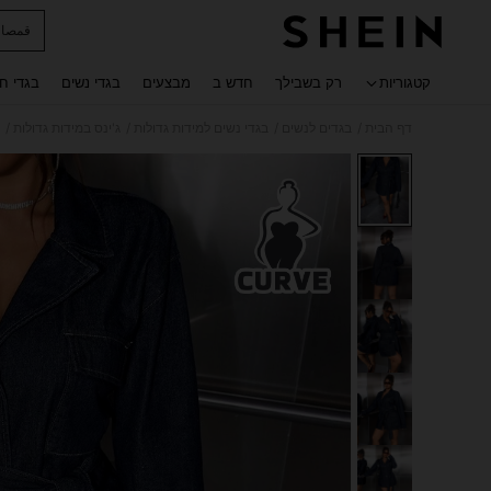
قمصان 
 navigate search
קטגוריות
רק בשבילך
חדש ב
מבצעים
בגדי נשים
בגדי ח
/
/
/
/
דף הבית
בגדים לנשים
בגדי נשים למידות גדולות
ג'ינס במידות גדולות