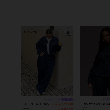
MU
#גזרות גדולות
MUSERA ג'ינס עם תפרים מנוגדים, מותן צמוד, מכופתר, יומיומי, קז'ואל, אופנת רחוב מגניבה, לא גזור
SHEIN Tall CURVE מידות גדולות סתיו סתיו חורף ליל כל הקדושים חג המולד ראש השנה עסקים קז'ואל אישה כפרי וינטג' צנוע כסף ישן עסקי קז'ואל אישה בגדי עבודה קז'ואל יומיומיים ז'קט ג'ינס + מכנסיים סט 2 חלקים נסיעות, נסיעות לעבודה, מסיבה, חופשה, כסף ישן סגנון, קניות, אירועים, אלגנטי, מסיבה, דייט
%10
2 ימים אחרונים
₪161.10