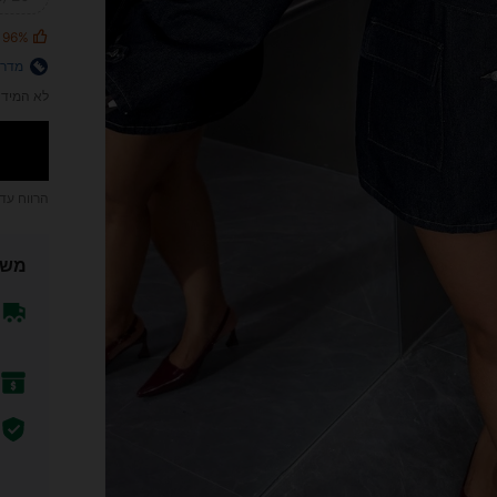
96%
מדרי
לא המידה
הרווח עד
משל