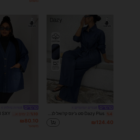
משוער
#בגדים יומיומיים
#גזרות גדולות
Dazy Plus סט ג'ינס קז'ואל לנשים במידות גדולות, חולצה עם שרוולים ארוכים ומכנסיים בגזרה רחבה וג'ינס ארוך, אביב/קיץ
%4
%10
2 ימים אחרונים
₪80.10
₪124.40
משוער