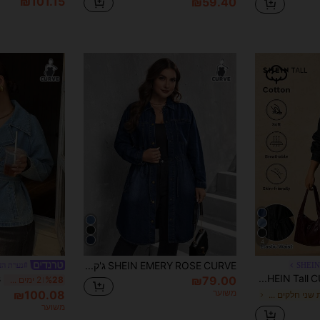
₪101.15
₪59.40
4
SHEIN EMERY ROSE CURVE ג'קט ג'ינס משוחרר, אביב וסתיו
SHEIN
#נערת הע
SHEIN Tall CURVE מידות גדולות לנשים שרוולים ארוכים חולצה עם חגורה אחת וג'ינס רחב סט שני חלקים מזדמן חורף חג המולד ראש השנה חג ההודיה נסיעות חופשה סיום לימודים שיק Y2K חמוד אופנת רחוב מסיבה חתונה אלגנטי עסקים מזדמן אישה נוחה ג'ינס שני חלקים לנשים מזדמן טופ עם שרוולים ארוכים עם שרוך מותניים ג'ינס רחב חג מפגש שני חלקים מזדמן יומיומי
₪79.00
%28
2 ימים אחרונים
משוער
₪100.08
ב תלבושות שני חלקים ג'ינס במידות גדולות
משוער