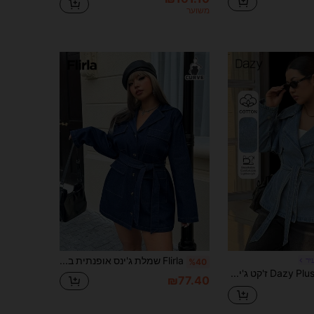
משוער
Flirla שמלת ג'ינס אופנתית במידות גדולות עם חגורה קדמית ומחגורה
יר
%40
Dazy Plus ז'קט ג'ינס וינטג' בצבע תכלת עם צווארון רפוי וקשירה במותניים לנשים במידות גדולות, אביב/סתיו
₪77.40