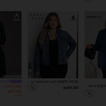
4
EMERY ROSE ז'קט ג'ינס אלסטי קז'ואל לנשים במידות גדולות עם חזה יחיד, סתיו
SERA
SHEIN SXY בתוספת גודל כפתור קדמי שרוול ארוך כיס מזדמן חג המולד נשים חג ההודיה נשים פונצ'ו ג'ינס מעיל
%34
2 ימים אחרונים
₪99.00
₪71.94
משוער