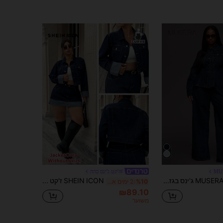
MU
#ז'קט ג'ינס כהה
MUSERA ג'ינס בגזרה ישרה במידות גדולות, תפר ניגוד, יומיומי, קז'ואל, מגניב, אופנת רחוב, לא גזור
SHEIN ICON ז'קט ג'ינס כחול כהה עם שרוולים מתגלגלים במידות גדולות בסגנון וינטג'
%10
2 ימים אחרונים
₪89.10
משוער